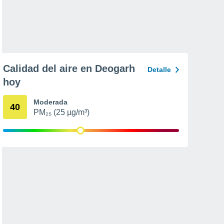
Calidad del aire en Deogarh
Detalle
hoy
Moderada
40
PM₂₅ (25 µg/m³)