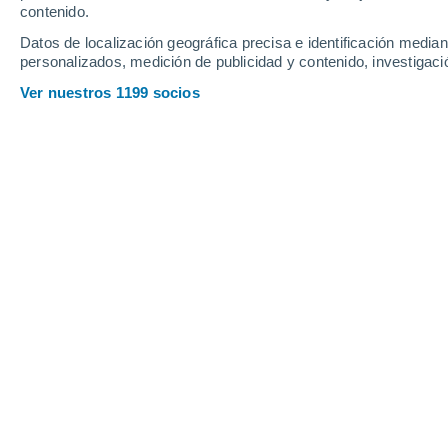
contenido.
9
-
25
km/h
9
-
26
km/h
13
9
-
22
km/h
Datos de localización geográfica precisa e identificación mediant
personalizados, medición de publicidad y contenido, investigació
Tiempo en Deogarh hoy
, 7 de agosto
Ver nuestros 1199 socios
Tormenta
70%
27°
16:30
2.3 mm
Sensación T.
3
Tormenta
70%
26°
17:30
2.1 mm
Sensación T.
3
Lluvia débil
60%
26°
18:30
0.6 mm
Sensación T.
2
Lluvia débil
50%
26°
19:30
0.7 mm
Sensación T.
2
Lluvia débil
70%
26°
20:30
1.4 mm
Sensación T.
2