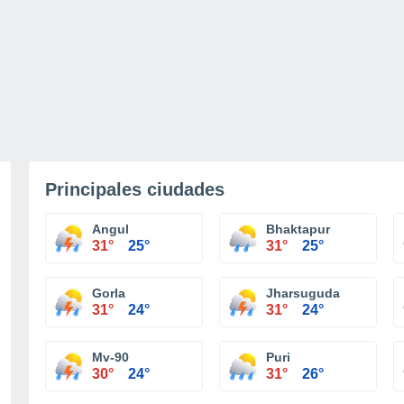
Principales ciudades
Angul
Bhaktapur
31°
25°
31°
25°
Gorla
Jharsuguda
31°
24°
31°
24°
Mv-90
Puri
30°
24°
31°
26°