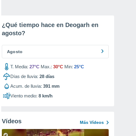
¿Qué tiempo hace en Deogarh en
agosto
?
Agosto
T. Media:
27°C
Max.:
30°C
Min:
25°C
Días de lluvia:
28
días
Acum. de lluvia:
391 mm
Viento medio:
8 km/h
Vídeos
Más Vídeos