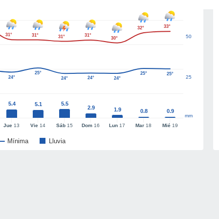
33°
32°
31°
31°
31°
50
31°
30°
25°
25°
25°
25
24°
24°
24°
24°
5.4
5.5
5.1
2.9
1.9
0.8
0.9
mm
Jue
13
Vie
14
Sáb
15
Dom
16
Lun
17
Mar
18
Mié
19
Mínima
Lluvia