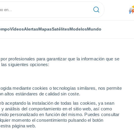
empo
Vídeos
Alertas
Mapas
Satélites
Modelos
Mundo
or profesionales para garantizar que la información que se
 las siguientes opciones:
ecogida mediante cookies o tecnologías similares, nos permite
on altos estándares de calidad sin coste.
eb aceptando la instalación de todas las cookies, ya sean
 y análisis del comportamiento en el sitio web, así como
...
ntenido personalizado en función del mismo. Puedes consultar
alquier momento el consentimiento pulsando el botón
Por horas
uestra página web.
Lluvias débiles en las próximas
horas