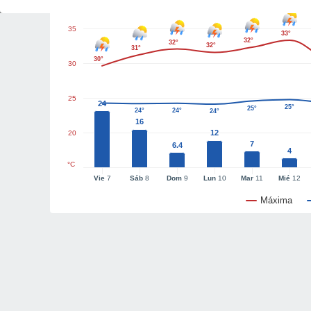
35
33°
32°
32°
32°
31°
30°
30
25
24
25°
25°
24°
24°
24°
16
12
20
7
6.4
4
°C
Vie
7
Sáb
8
Dom
9
Lun
10
Mar
11
Mié
12
Máxima