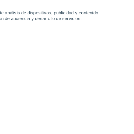
-
33
km/h
10
-
30
km/h
12
-
31
km/h
13
-
35
km/h
e análisis de dispositivos, publicidad y contenido
n de audiencia y desarrollo de servicios.
Oeste
1 Bajo
2°
8
-
19 km/h
FPS:
no
Suroeste
0 Bajo
0°
3
-
18 km/h
FPS:
no
Suroeste
0 Bajo
9°
0
-
9 km/h
FPS:
no
Suroeste
0 Bajo
9°
2
-
7 km/h
FPS:
no
Oeste
0 Bajo
7°
1
-
9 km/h
FPS:
no