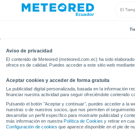
Ti
Aviso de privacidad
El contenido de Meteored (meteored.com.ec) ha sido elaborado p
ofrece es de calidad. Puedes acceder a este sitio web mediante
Aceptar cookies y acceder de forma gratuita
Inicio
India
Odisha
Deogarh
La publicidad digital personalizada, basada en la información r
financiar nuestra actividad para seguir ofreciéndote contenido c
Tiempo en Deogarh
Pulsando el botón "Aceptar y continuar", puedes acceder a la w
nuestras o de nuestros socios, que nos permiten el seguimiento
16:31
Viernes
desarrollar un perfil específico para mostrarte publicidad y co
más información en nuestra
Política de Cookies
y retirar en cu
Configuración de cookies
que aparece disponible en el pie de n
Tormenta