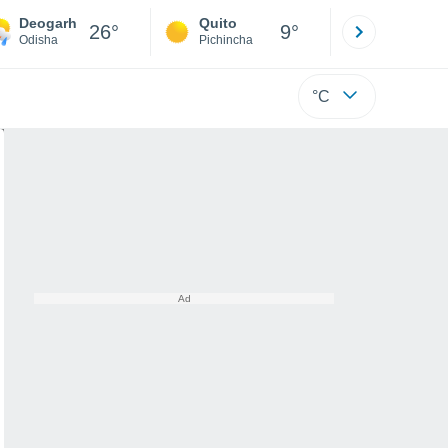
Deogarh
Quito
Cuenca
26°
9°
Odisha
Pichincha
Azuay
°C