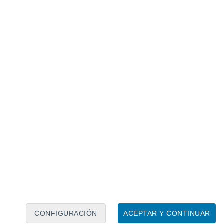
Calendario lunar
Lun
Mar
Mié
Jue
Vie
Sáb
Dom
7
8
9
10
11
12
13
14
15
16
17
18
19
20
CONFIGURACIÓN
ACEPTAR Y CONTINUAR
75