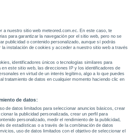
Aviso de nivel naranja
Alerta importante por otros en
Deogarh hoy
r a nuestro sitio web meteored.com.ec. En este caso, te
as para garantizar la navegación por el sitio web, pero no se
rar publicidad o contenido personalizado, aunque sí podrás
 la instalación de cookies y acceder a nuestro sitio web a través
s
es, identificadores únicos o tecnologías similares para
n este sitio web, las direcciones IP y los identificadores de
rsonales en virtud de un interés legítimo, algo a lo que puedes
 al tratamiento de datos en cualquier momento haciendo clic en
Lunes
Martes
Miércoles
Jueves
10 Ago
11 Ago
12 Ago
13 Ago
miento de datos:
uso de datos limitados para seleccionar anuncios básicos, crear
90%
90%
90%
90%
ccionar la publicidad personalizada, crear un perfil para
12 mm
7 mm
4 mm
5.4 mm
ontenido personalizado, medir el rendimiento de la publicidad,
32°
/
24°
32°
/
25°
33°
/
25°
31°
/
24°
vés de estadísticas o a través de la combinación de datos
rvicios, uso de datos limitados con el objetivo de seleccionar el