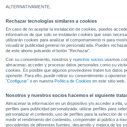
27°
ALTERNATIVAMENTE,
Rechazar tecnologías similares a cookies
70%
En caso de no aceptar la instalación de cookies, puedes accede
Sensación de 32°
2.3 mm
informamos de que solo se instalarán cookies que sean necesari
utilizarán cookies para analizar el comportamiento ni para most
visualizar publicidad general no personalizada. Puedes rechazar
de este abono pulsando el botón "Rechazar".
Tiempo 1 - 7 días
Mapa de lluvia
Satélites
Modelo
Con su consentimiento, nosotros y
nuestros socios
usamos cooki
almacenar, acceder y procesar datos personales como su visita e
cookies. Es posible que algunos proveedores traten tus datos pe
oponerte. Para ello, puede retirar su consentimiento u oponerse
Mañana
Domingo
Hoy
"Configurar"
o en nuestra
Política de Cookies
en este sitio web.
8 Ago
9 Ago
7 Ago
Nosotros y nuestros socios hacemos el siguiente trata
Almacenar la información en un dispositivo y/o acceder a ella, 
90%
80%
90%
perfiles para publicidad personalizada, utilizar perfiles para sele
16 mm
6.4 mm
24 mm
personalizar el contenido, uso de perfiles para la selección de c
31°
/
24°
32°
/
24°
30°
/
24°
medir el rendimiento del contenido, comprender al público a tra
procedentes de diferentes fuentes, desarrollo y mejora de los se