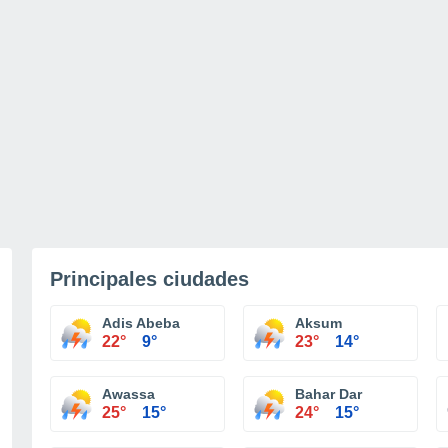
Principales ciudades
Adis Abeba
Aksum
22°
9°
23°
14°
Awassa
Bahar Dar
25°
15°
24°
15°