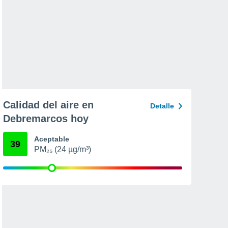
Calidad del aire en
Detalle
Debremarcos hoy
Aceptable
39
PM₂₅ (24 µg/m³)