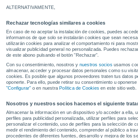
19°
ALTERNATIVAMENTE,
Rechazar tecnologías similares a cookies
UV
11+
¡Extremo!
En caso de no aceptar la instalación de cookies, puedes accede
Sensación de 19°
FPS
50+
informamos de que solo se instalarán cookies que sean necesari
utilizarán cookies para analizar el comportamiento ni para most
visualizar publicidad general no personalizada. Puedes rechazar
de este abono pulsando el botón "Rechazar".
Tiempo 1 - 7 días
Mapa de lluvia
Satélites
Modelo
Con su consentimiento, nosotros y
nuestros socios
usamos cooki
almacenar, acceder y procesar datos personales como su visita e
cookies. Es posible que algunos proveedores traten tus datos pe
oponerte. Para ello, puede retirar su consentimiento u oponerse
Mañana
Sábado
D
Hoy
"Configurar"
o en nuestra
Política de Cookies
en este sitio web.
7 Ago
8 Ago
6 Ago
Nosotros y nuestros socios hacemos el siguiente trata
Almacenar la información en un dispositivo y/o acceder a ella, 
90%
90%
90%
perfiles para publicidad personalizada, utilizar perfiles para sele
12 mm
11 mm
7.4 mm
personalizar el contenido, uso de perfiles para la selección de c
20°
/
11°
20°
/
11°
20°
/
10°
medir el rendimiento del contenido, comprender al público a tra
procedentes de diferentes fuentes, desarrollo y mejora de los se