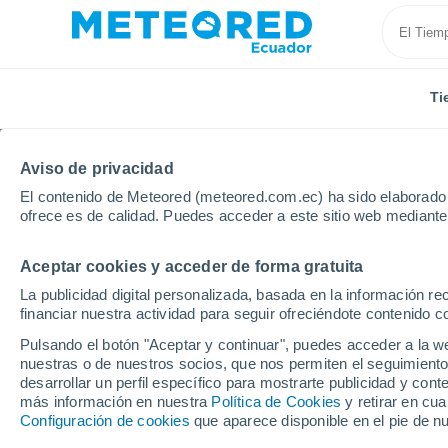
Ti
Aviso de privacidad
El contenido de Meteored (meteored.com.ec) ha sido elaborado p
ofrece es de calidad. Puedes acceder a este sitio web mediante
Aceptar cookies y acceder de forma gratuita
Inicio
Etiopía
Debremarcos
La publicidad digital personalizada, basada en la información r
financiar nuestra actividad para seguir ofreciéndote contenido c
Tiempo en Debremarco
Pulsando el botón "Aceptar y continuar", puedes acceder a la w
nuestras o de nuestros socios, que nos permiten el seguimiento
11:42
Jueves
desarrollar un perfil específico para mostrarte publicidad y co
más información en nuestra
Política de Cookies
y retirar en cu
Configuración de cookies
que aparece disponible en el pie de n
Nubes y claros