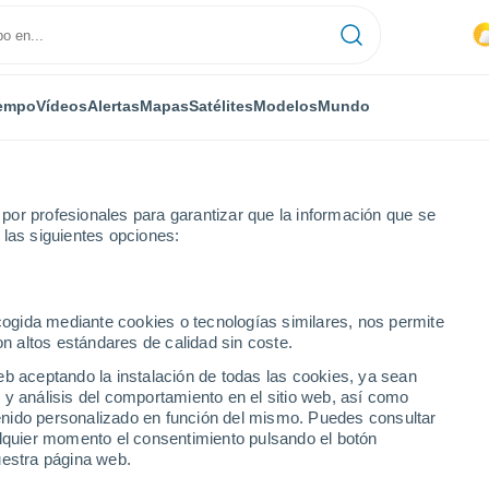
empo
Vídeos
Alertas
Mapas
Satélites
Modelos
Mundo
or profesionales para garantizar que la información que se
 las siguientes opciones:
ecogida mediante cookies o tecnologías similares, nos permite
on altos estándares de calidad sin coste.
s
eb aceptando la instalación de todas las cookies, ya sean
 y análisis del comportamiento en el sitio web, así como
...
ntenido personalizado en función del mismo. Puedes consultar
alquier momento el consentimiento pulsando el botón
Por horas
uestra página web.
Riesgo de tormentas en las
próximas horas