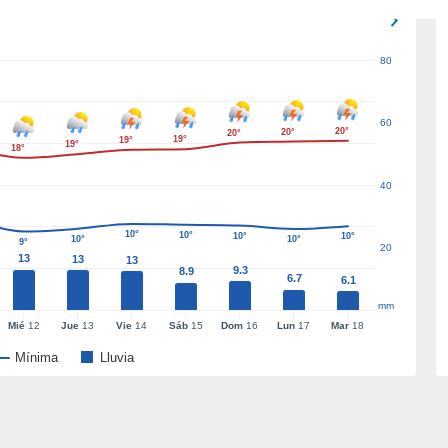
80
60
20°
20°
20°
19°
19°
19°
18°
40
10°
10°
10°
10°
10°
10°
9°
20
13
13
13
9.3
8.9
6.7
6.1
mm
Mié
12
Jue
13
Vie
14
Sáb
15
Dom
16
Lun
17
Mar
18
Mínima
Lluvia