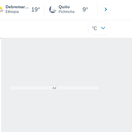
Debremarcos
Quito
Cuenca
19°
9°
Ethiopia
Pichincha
Azuay
°C