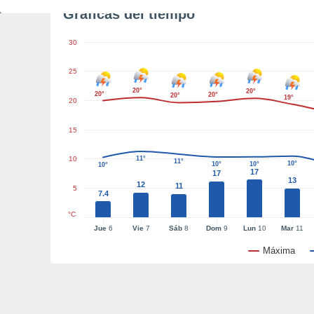
Gráficas del tiempo
30
25
20°
20°
20°
20°
20°
19°
20
15
10
11°
11°
10°
10°
10°
10°
17
17
13
12
11
5
7.4
°C
Jue
6
Vie
7
Sáb
8
Dom
9
Lun
10
Mar
11
Máxima