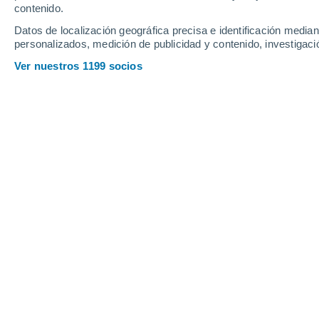
contenido.
12
-
26
km/h
8
-
26
km/h
8
8
-
25
km/h
Datos de localización geográfica precisa e identificación mediant
personalizados, medición de publicidad y contenido, investigació
Tiempo en Debremarcos hoy
, 6 de a
Ver nuestros 1199 socios
Nubes y claros
19°
12:00
Sensación T.
19°
Tormenta
70%
19°
13:00
0.6 mm
Sensación T.
19°
Lluvia débil
90%
19°
14:00
0.4 mm
Sensación T.
19°
Lluvia débil
90%
18°
15:00
0.9 mm
Sensación T.
18°
Tormenta
90%
16°
16:00
1.6 mm
Sensación T.
16°