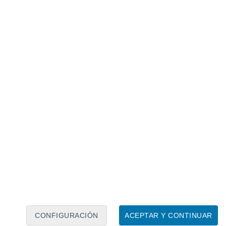
Calendario lunar
Lun
Mar
Mié
Jue
Vie
Sáb
Dom
6
7
8
9
10
11
12
13
14
15
16
17
18
19
CONFIGURACIÓN
ACEPTAR Y CONTINUAR