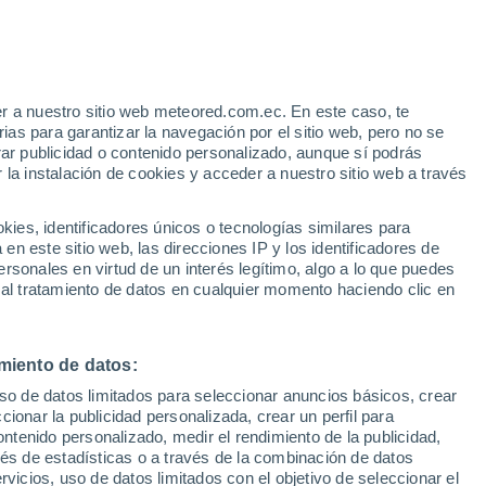
r a nuestro sitio web meteored.com.ec. En este caso, te
as para garantizar la navegación por el sitio web, pero no se
rar publicidad o contenido personalizado, aunque sí podrás
 la instalación de cookies y acceder a nuestro sitio web a través
s
es, identificadores únicos o tecnologías similares para
n este sitio web, las direcciones IP y los identificadores de
rsonales en virtud de un interés legítimo, algo a lo que puedes
 al tratamiento de datos en cualquier momento haciendo clic en
omingo
Lunes
Martes
Miércoles
9 Ago
10 Ago
11 Ago
12 Ago
miento de datos:
uso de datos limitados para seleccionar anuncios básicos, crear
90%
90%
90%
90%
ccionar la publicidad personalizada, crear un perfil para
17 mm
17 mm
13 mm
13 mm
ontenido personalizado, medir el rendimiento de la publicidad,
20°
/
10°
20°
/
10°
19°
/
10°
18°
/
9°
vés de estadísticas o a través de la combinación de datos
rvicios, uso de datos limitados con el objetivo de seleccionar el