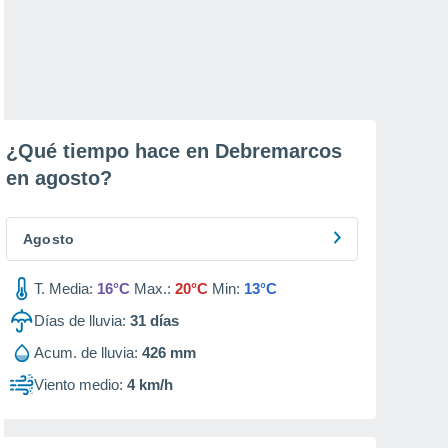
¿Qué tiempo hace en Debremarcos
en
agosto
?
Agosto
T. Media:
16°C
Max.:
20°C
Min:
13°C
Días de lluvia:
31
días
Acum. de lluvia:
426 mm
Viento medio:
4 km/h