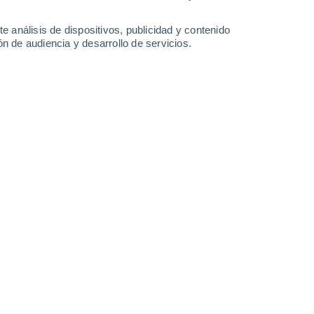
-
27
km/h
9
-
29
km/h
8
-
29
km/h
5
-
26
km/h
e análisis de dispositivos, publicidad y contenido
n de audiencia y desarrollo de servicios.
gosto
Sur
11+ ¡Extremo!
6
-
22 km/h
FPS:
50+
Suroeste
11+ ¡Extremo!
4
-
23 km/h
FPS:
50+
Suroeste
7 Alto
3
-
23 km/h
FPS:
15-25
Sur
7 Alto
6
-
24 km/h
FPS:
15-25
Oeste
2 Bajo
8
-
25 km/h
FPS:
no