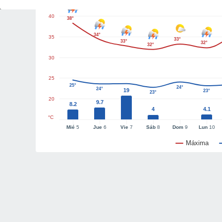
40
38°
34°
35
33°
33°
32°
32°
30
25
25°
24°
24°
19
23°
23°
20
9.7
8.2
4
4.1
°C
Mié
5
Jue
6
Vie
7
Sáb
8
Dom
9
Lun
10
Máxima