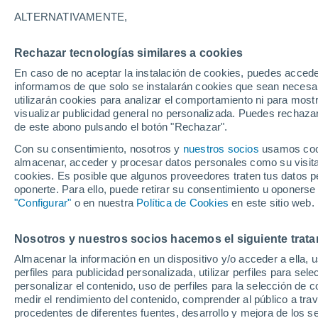
30°
ALTERNATIVAMENTE,
Rechazar tecnologías similares a cookies
Menguant
En caso de no aceptar la instalación de cookies, puedes accede
Iluminada
Sensación de 34°
informamos de que solo se instalarán cookies que sean necesari
utilizarán cookies para analizar el comportamiento ni para most
visualizar publicidad general no personalizada. Puedes rechazar
de este abono pulsando el botón "Rechazar".
Tiempo 1 - 7 días
Mapa de temperatura
Satélites
Con su consentimiento, nosotros y
nuestros socios
usamos cooki
almacenar, acceder y procesar datos personales como su visita e
cookies. Es posible que algunos proveedores traten tus datos pe
oponerte. Para ello, puede retirar su consentimiento u oponerse
Mañana
Viernes
Hoy
"Configurar"
o en nuestra
Política de Cookies
en este sitio web.
6 Ago
7 Ago
5 Ago
Nosotros y nuestros socios hacemos el siguiente trata
Almacenar la información en un dispositivo y/o acceder a ella, 
90%
80%
90%
perfiles para publicidad personalizada, utilizar perfiles para sele
9.7 mm
19 mm
8.2 mm
personalizar el contenido, uso de perfiles para la selección de c
34°
/
24°
33°
/
24°
38°
/
25°
medir el rendimiento del contenido, comprender al público a tra
procedentes de diferentes fuentes, desarrollo y mejora de los se