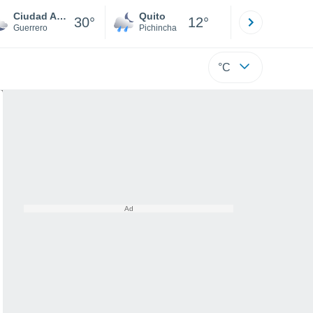
Ciudad Altamirano
Quito
Cuenca
30°
12°
Guerrero
Pichincha
Azuay
°C