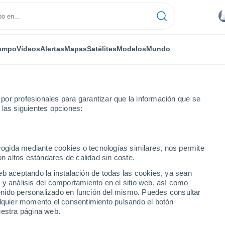
empo
Vídeos
Alertas
Mapas
Satélites
Modelos
Mundo
or profesionales para garantizar que la información que se
 las siguientes opciones:
irano
ecogida mediante cookies o tecnologías similares, nos permite
on altos estándares de calidad sin coste.
mirano
eb aceptando la instalación de todas las cookies, ya sean
 y análisis del comportamiento en el sitio web, así como
...
ntenido personalizado en función del mismo. Puedes consultar
alquier momento el consentimiento pulsando el botón
Por horas
uestra página web.
Riesgo de tormentas en las
próximas horas