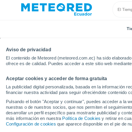
Ti
Aviso de privacidad
El contenido de Meteored (meteored.com.ec) ha sido elaborado p
ofrece es de calidad. Puedes acceder a este sitio web mediante
Aceptar cookies y acceder de forma gratuita
Inicio
México
Estado de Guerrero
Ciudad Altam
La publicidad digital personalizada, basada en la información r
financiar nuestra actividad para seguir ofreciéndote contenido c
Tiempo en Ciudad Alta
Pulsando el botón "Aceptar y continuar", puedes acceder a la w
nuestras o de nuestros socios, que nos permiten el seguimiento
20:46
Miércoles
desarrollar un perfil específico para mostrarte publicidad y co
más información en nuestra
Política de Cookies
y retirar en cu
Configuración de cookies
que aparece disponible en el pie de n
Nubes y claros