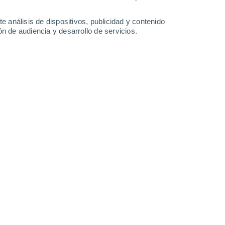
-
16
km/h
4
-
16
km/h
6
-
35
km/h
4
-
17
km/h
e análisis de dispositivos, publicidad y contenido
n de audiencia y desarrollo de servicios.
 de agosto
s
Este
2 Bajo
°
4
-
19 km/h
FPS:
no
s
Sureste
1 Bajo
°
5
-
18 km/h
FPS:
no
Noroeste
0 Bajo
°
14
-
24 km/h
FPS:
no
Noroeste
0 Bajo
°
10
-
35 km/h
FPS:
no
s
Noroeste
0 Bajo
°
10
-
25 km/h
FPS:
no