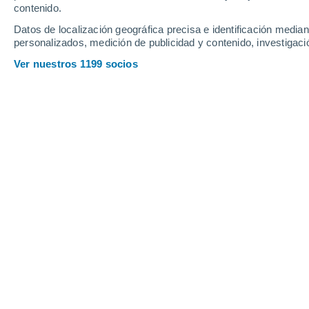
contenido.
10
-
34
km/h
12
-
36
km/h
5
17
-
35
km/h
Datos de localización geográfica precisa e identificación mediant
personalizados, medición de publicidad y contenido, investigació
Tiempo en Ciudad Altamirano hoy
, 5
Ver nuestros 1199 socios
Nubes y claro
37°
17:00
Sensación T.
39
Nubes y claro
36°
18:00
Sensación T.
38
Tormenta
30%
32°
19:00
0.5 mm
Sensación T.
35
Lluvia débil
30%
30°
20:00
0.2 mm
Sensación T.
34
Nubes y claro
30°
21:00
Sensación T.
34