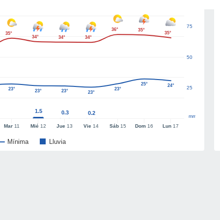
75
36°
35°
35°
35°
34°
34°
34°
50
25°
24°
25
23°
23°
23°
23°
23°
1.5
0.3
0.2
mm
Mar
11
Mié
12
Jue
13
Vie
14
Sáb
15
Dom
16
Lun
17
Mínima
Lluvia