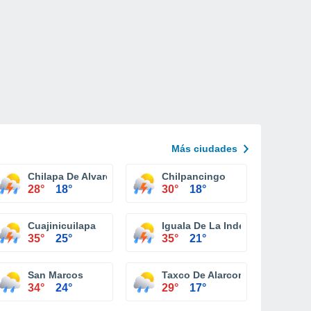
Más ciudades
Chilapa De Alvarez
Chilpancingo
28°
18°
30°
18°
ero
Cuajinicuilapa
Iguala De La Independencia
35°
25°
35°
21°
San Marcos
Taxco De Alarcon
34°
24°
29°
17°