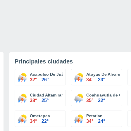
Principales ciudades
Acapulco De Juárez
Atoyac De Alvarez
32°
26°
34°
23°
Ciudad Altamirano
Coahuayutla de Guerr
38°
25°
35°
22°
Ometepec
Petatlan
34°
22°
34°
24°