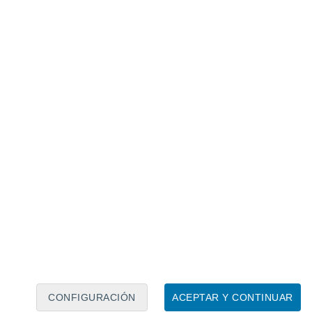
Calendario lunar
Lun
Mar
Mié
Jue
Vie
Sáb
Dom
5
6
7
8
9
10
11
12
13
14
15
16
17
18
CONFIGURACIÓN
ACEPTAR Y CONTINUAR
100