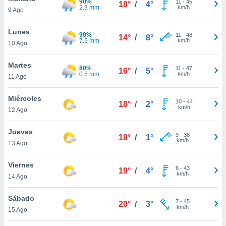
90%
11
-
45
ublicidad y
18°
/
4°
2.3 mm
km/h
9 Ago
do en
Lunes
 mismo.
90%
11
-
48
14°
/
8°
7.5 mm
km/h
sultar más
10 Ago
 en nuestra
 Cookies
y
Martes
80%
11
-
47
16°
/
5°
ualquier
0.5 mm
km/h
11 Ago
ento
Miércoles
 botón
10
-
44
18°
/
2°
km/h
ación de
12 Ago
kies
 disponible
Jueves
9
-
38
18°
/
1°
e nuestra
km/h
13 Ago
.
Viernes
IVAMENTE,
6
-
43
19°
/
4°
km/h
14 Ago
as
Sábado
7
-
45
20°
/
3°
 a cookies
km/h
15 Ago
 no aceptar