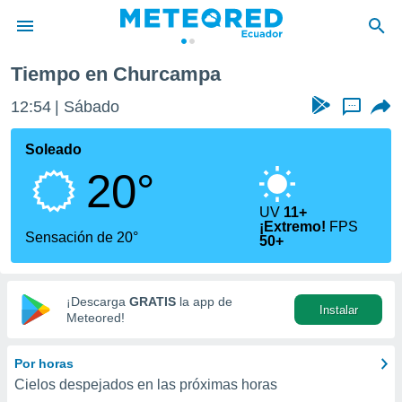
Tiempo en Churcampa
privacidad
12:54
Sábado
...
o de
com.ec) ha
Soleado
ado por
20°
es para
ue la
 que se
UV
11+
¡Extremo!
FPS
e calidad.
Sensación de 20°
50+
eder a este
ediante las
opciones:
¡Descarga
GRATIS
la app de
Instalar
ookies y
Meteored!
e forma
Por horas
d digital
Cielos despejados en las próximas horas
ada, basada