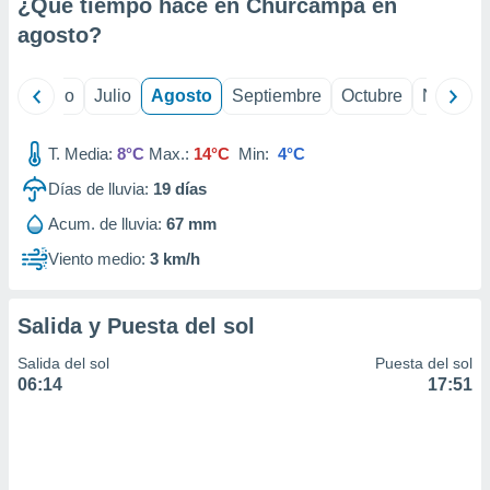
ados con el
¿Qué tiempo hace en Churcampa en
 seleccionar
agosto
?
o.
calización
yo
Junio
Julio
Agosto
Septiembre
Octubre
Noviemb
precisa e
ión mediante
T. Media:
8°C
Max.:
14°C
Min:
4°C
, publicidad
Días de lluvia:
19
días
dos,
 publicidad
Acum. de lluvia:
67 mm
,
Viento medio:
3 km/h
ón de
 desarrollo
s.
Salida y Puesta del sol
tros 1199
ios
Salida del sol
Puesta del sol
06:14
17:51