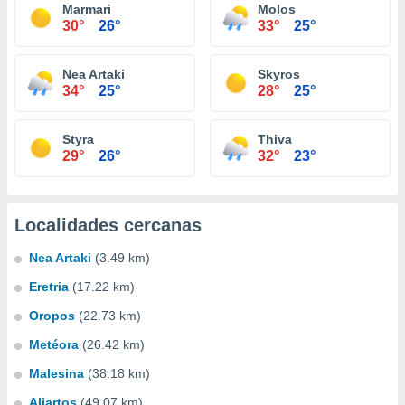
Marmari
Molos
30°
26°
33°
25°
Nea Artaki
Skyros
34°
25°
28°
25°
Styra
Thiva
29°
26°
32°
23°
Localidades cercanas
Nea Artaki
(3.49 km)
Eretria
(17.22 km)
Oropos
(22.73 km)
Metéora
(26.42 km)
Malesina
(38.18 km)
Aliartos
(49.07 km)