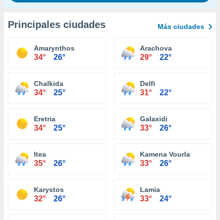
Principales ciudades
Más ciudades
Amarynthos
Arachova
34°
26°
29°
22°
Chalkida
Delfi
34°
25°
31°
22°
Eretria
Galaxidi
34°
25°
33°
26°
Itea
Kamena Vourla
35°
26°
33°
26°
Karystos
Lamia
32°
26°
33°
24°