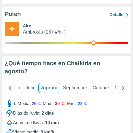
ados con el
 seleccionar
o.
Polen
Detalle
calización
Alto
precisa e
Ambrosía (137 #/m³)
ión mediante
, publicidad
dos,
 publicidad
¿Qué tiempo hace en Chalkida en
,
agosto
?
ón de
 desarrollo
s.
yo
Junio
Julio
Agosto
Septiembre
Octubre
Noviemb
tros 1199
ios
T. Media:
26°C
Max.:
30°C
Min:
22°C
Días de lluvia:
2
días
Acum. de lluvia:
10 mm
Viento medio:
9 km/h