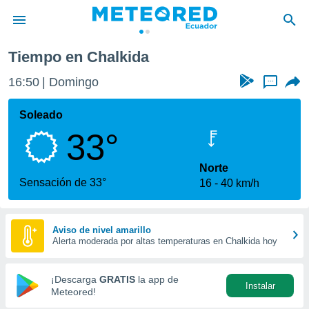
Tiempo en Chalkida
privacidad
16:50
Domingo
...
o de
com.ec) ha
Soleado
ado por
33°
es para
ue la
 que se
Norte
e calidad.
Sensación de 33°
16
40 km/h
eder a este
ediante las
opciones:
Aviso de nivel amarillo
Alerta moderada por altas temperaturas en Chalkida hoy
ookies y
e forma
¡Descarga
GRATIS
la app de
Instalar
d digital
Meteored!
ada, basada