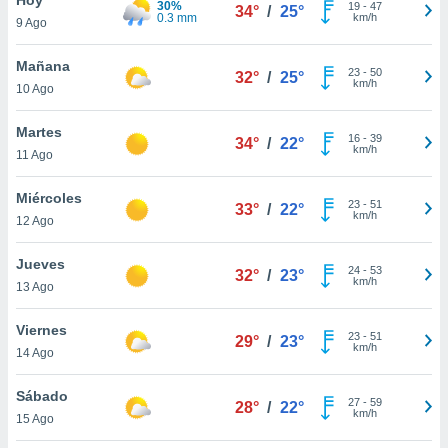
30%
ublicidad y
19
-
47
34°
/
25°
0.3 mm
km/h
9 Ago
do en
 mismo.
Mañana
23
-
50
32°
/
25°
sultar más
km/h
10 Ago
 en nuestra
 Cookies
y
Martes
16
-
39
ualquier
34°
/
22°
km/h
11 Ago
ento
 botón
Miércoles
23
-
51
33°
/
22°
ación de
km/h
12 Ago
kies
 disponible
Jueves
24
-
53
e nuestra
32°
/
23°
km/h
13 Ago
.
Viernes
IVAMENTE,
23
-
51
29°
/
23°
km/h
14 Ago
as
Sábado
27
-
59
28°
/
22°
 a cookies
km/h
15 Ago
 no aceptar