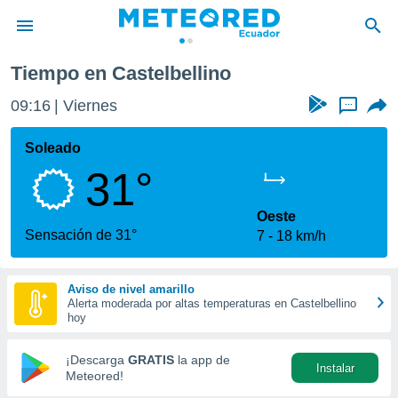
Tiempo en Castelbellino
privacidad
09:16
Viernes
...
o de
com.ec) ha
Soleado
ado por
31°
es para
ue la
 que se
Oeste
e calidad.
Sensación de 31°
7
18 km/h
eder a este
ediante las
opciones:
Aviso de nivel amarillo
Alerta moderada por altas temperaturas en Castelbellino
ookies y
hoy
e forma
¡Descarga
GRATIS
la app de
Instalar
d digital
Meteored!
ada, basada