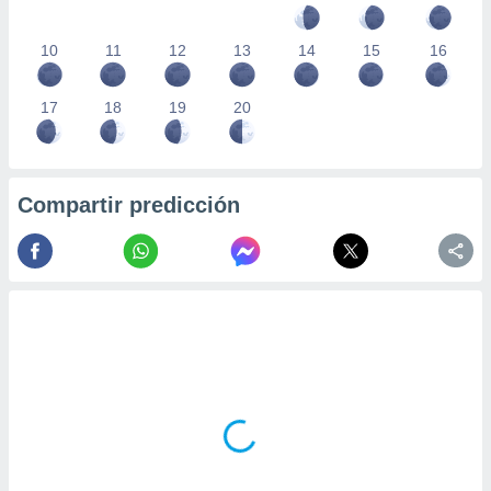
10
11
12
13
14
15
16
17
18
19
20
Compartir predicción