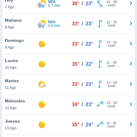
50%
ublicidad y
10
-
30
36°
/
23°
0.7 mm
km/h
7 Ago
do en
 mismo.
Mañana
50%
12
-
32
33°
/
23°
sultar más
0.8 mm
km/h
8 Ago
 en nuestra
 Cookies
y
Domingo
13
-
32
ualquier
33°
/
22°
km/h
9 Ago
ento
 botón
Lunes
11
-
30
35°
/
22°
ación de
km/h
10 Ago
kies
 disponible
Martes
13
-
33
e nuestra
33°
/
23°
km/h
11 Ago
.
Miércoles
IVAMENTE,
14
-
34
34°
/
23°
km/h
12 Ago
as
Jueves
11
-
32
35°
/
24°
 a cookies
km/h
13 Ago
 no aceptar