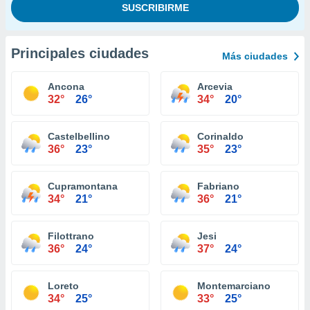
Principales ciudades
Más ciudades
Ancona
Arcevia
32°
26°
34°
20°
Castelbellino
Corinaldo
36°
23°
35°
23°
Cupramontana
Fabriano
34°
21°
36°
21°
Filottrano
Jesi
36°
24°
37°
24°
Loreto
Montemarciano
34°
25°
33°
25°