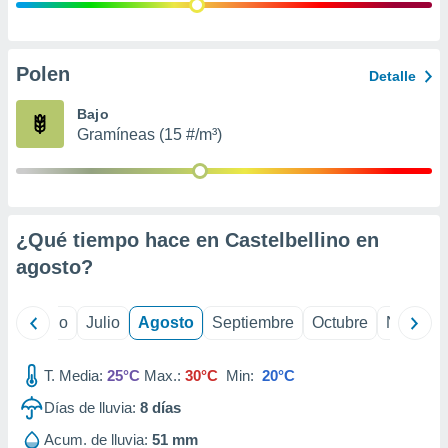
ados con el
 seleccionar
o.
calización
Polen
Detalle
precisa e
ión mediante
Bajo
Gramíneas (15 #/m³)
, publicidad
dos,
 publicidad
,
¿Qué tiempo hace en Castelbellino en
ón de
 desarrollo
agosto
?
s.
tros 1199
yo
Junio
Julio
Agosto
Septiembre
Octubre
Noviemb
ios
T. Media:
25°C
Max.:
30°C
Min:
20°C
Días de lluvia:
8
días
Acum. de lluvia:
51 mm