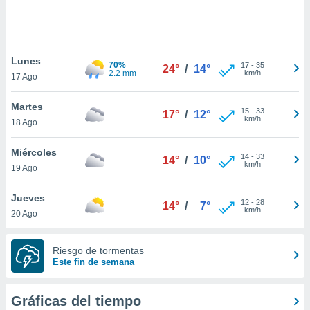
ste abono
 botón
.
Lunes
70%
17
-
35
24°
/
14°
nto,
2.2 mm
km/h
17 Ago
cios
Martes
kies,
15
-
33
17°
/
12°
km/h
18 Ago
ores únicos
as similares
nar,
Miércoles
14
-
33
14°
/
10°
rocesar
km/h
19 Ago
onales como
 este sitio
Jueves
recciones IP
12
-
28
14°
/
7°
km/h
20 Ago
ficadores de
 posible
s
Riesgo de tormentas
 traten tus
Este fin de semana
nales en
 interés
go a lo que
Gráficas del tiempo
nerte. Para