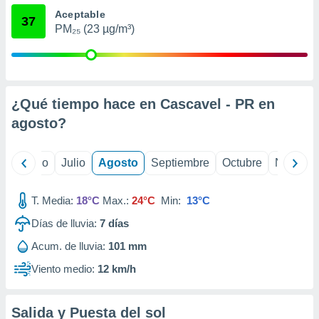
ados con el
Aceptable
 seleccionar
37
o.
PM₂₅ (23 µg/m³)
calización
precisa e
ión mediante
¿Qué tiempo hace en Cascavel - PR en
, publicidad
agosto
?
dos,
 publicidad
,
yo
Junio
Julio
Agosto
Septiembre
Octubre
Noviemb
ón de
 desarrollo
s.
T. Media:
18°C
Max.:
24°C
Min:
13°C
tros 1199
Días de lluvia:
7
días
ios
Acum. de lluvia:
101 mm
Viento medio:
12 km/h
Salida y Puesta del sol