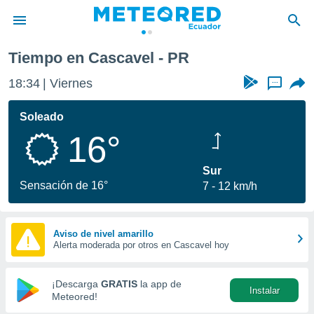
Tiempo en Cascavel - PR
privacidad
18:34
Viernes
...
o de
com.ec) ha
Soleado
ado por
16°
es para
ue la
 que se
Sur
e calidad.
Sensación de 16°
7
12 km/h
eder a este
ediante las
opciones:
Aviso de nivel amarillo
Alerta moderada por otros en Cascavel hoy
ookies y
e forma
¡Descarga
GRATIS
la app de
Instalar
d digital
Meteored!
ada, basada