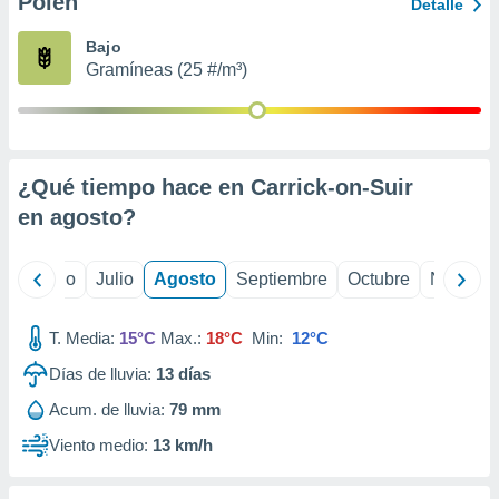
Polen
ados con el
Detalle
 seleccionar
o.
Bajo
Gramíneas (25 #/m³)
calización
precisa e
ión mediante
, publicidad
¿Qué tiempo hace en Carrick-on-Suir
dos,
en
agosto
?
 publicidad
,
ón de
yo
Junio
Julio
Agosto
Septiembre
Octubre
Noviemb
 desarrollo
s.
T. Media:
15°C
Max.:
18°C
Min:
12°C
tros 1199
ios
Días de lluvia:
13
días
Acum. de lluvia:
79 mm
Viento medio:
13 km/h