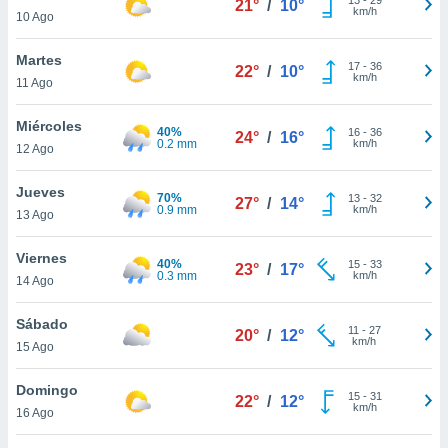
21°
/
10°
ublicidad y
km/h
10 Ago
do en
Martes
 mismo.
17
-
36
22°
/
10°
km/h
sultar más
11 Ago
 en nuestra
 Cookies
y
Miércoles
40%
16
-
36
24°
/
16°
ualquier
0.2 mm
km/h
12 Ago
ento
Jueves
 botón
70%
13
-
32
27°
/
14°
0.9 mm
km/h
13 Ago
ación de
kies
 disponible
Viernes
40%
15
-
33
23°
/
17°
e nuestra
0.3 mm
km/h
14 Ago
.
Sábado
IVAMENTE,
11
-
27
20°
/
12°
km/h
15 Ago
as
Domingo
15
-
31
22°
/
12°
 a cookies
km/h
16 Ago
 no aceptar