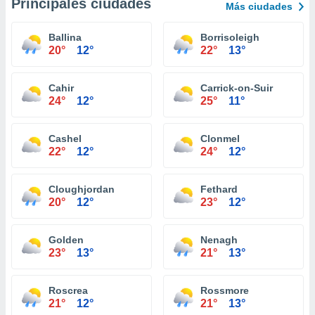
Principales ciudades
Más ciudades
Ballina
Borrisoleigh
20°
12°
22°
13°
Cahir
Carrick-on-Suir
24°
12°
25°
11°
Cashel
Clonmel
22°
12°
24°
12°
Cloughjordan
Fethard
20°
12°
23°
12°
Golden
Nenagh
23°
13°
21°
13°
Roscrea
Rossmore
21°
12°
21°
13°