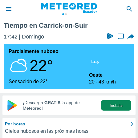
Tiempo en Carrick-on-Suir
privacidad
17:42
Domingo
...
o de
com.ec) ha
Parcialmente nuboso
ado por
22°
es para
ue la
 que se
Oeste
e calidad.
Sensación de 22°
20
43 km/h
eder a este
ediante las
opciones:
¡Descarga
GRATIS
la app de
Instalar
ookies y
Meteored!
e forma
Por horas
d digital
Cielos nubosos en las próximas horas
ada, basada