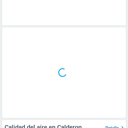
ar perfiles
idad
a, utilizar
a
 la
da, crear un
personalizar
o, uso de
a la
e contenido
do, medir el
 de la
medir el
 del
 comprender
 través de
s o a través
nación de
edentes de
fuentes,
y mejora de
os, uso de
Calidad del aire en Calderon
Detalle