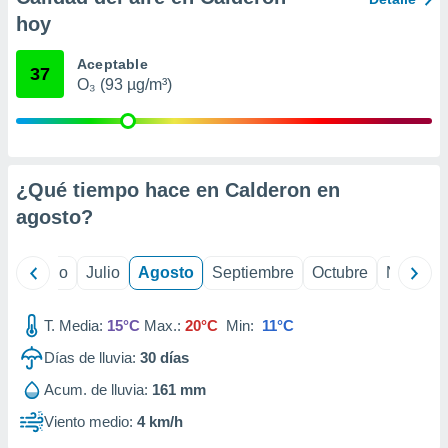
ados con el
 seleccionar
hoy
o.
Aceptable
calización
37
O₃ (93 µg/m³)
precisa e
ión mediante
, publicidad
dos,
¿Qué tiempo hace en Calderon en
 publicidad
agosto
?
,
ón de
 desarrollo
yo
Junio
Julio
Agosto
Septiembre
Octubre
Noviemb
s.
tros 1199
T. Media:
15°C
Max.:
20°C
Min:
11°C
ios
Días de lluvia:
30
días
Acum. de lluvia:
161 mm
Viento medio:
4 km/h