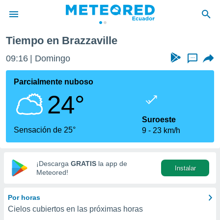
Tiempo en Brazzaville
privacidad
09:16
Domingo
...
o de
com.ec) ha
Parcialmente nuboso
ado por
24°
es para
ue la
 que se
Suroeste
e calidad.
Sensación de 25°
9
23 km/h
eder a este
ediante las
opciones:
¡Descarga
GRATIS
la app de
Instalar
ookies y
Meteored!
e forma
Por horas
d digital
Cielos cubiertos en las próximas horas
ada, basada