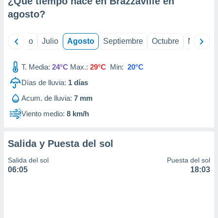
¿Qué tiempo hace en Brazzaville en
ados con el
 seleccionar
agosto
?
o.
calización
yo
Junio
Julio
Agosto
Septiembre
Octubre
Noviemb
precisa e
ión mediante
T. Media:
24°C
Max.:
29°C
Min:
20°C
, publicidad
Días de lluvia:
1
días
dos,
Acum. de lluvia:
7 mm
 publicidad
,
Viento medio:
8 km/h
ón de
 desarrollo
s.
Salida y Puesta del sol
tros 1199
Salida del sol
Puesta del sol
ios
06:05
18:03