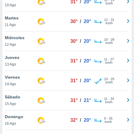
31°
/
20°
ublicidad y
km/h
10 Ago
do en
Martes
 mismo.
12
-
31
30°
/
20°
km/h
sultar más
11 Ago
 en nuestra
 Cookies
y
Miércoles
10
-
28
30°
/
20°
ualquier
km/h
12 Ago
ento
Jueves
 botón
11
-
27
31°
/
20°
km/h
13 Ago
ación de
kies
 disponible
Viernes
10
-
25
31°
/
20°
e nuestra
km/h
14 Ago
.
Sábado
IVAMENTE,
11
-
34
31°
/
21°
km/h
15 Ago
as
Domingo
9
-
35
32°
/
20°
 a cookies
km/h
16 Ago
 no aceptar