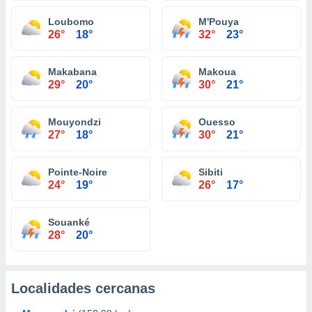
Loubomo
M'Pouya
26°
18°
32°
23°
Makabana
Makoua
29°
20°
30°
21°
Mouyondzi
Ouesso
27°
18°
30°
21°
Pointe-Noire
Sibiti
24°
19°
26°
17°
Souanké
28°
20°
Localidades cercanas