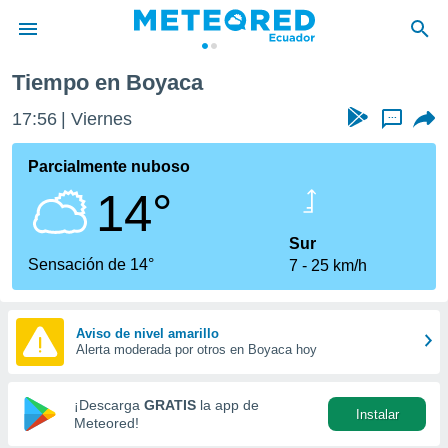
Tiempo en Boyaca
privacidad
17:56
Viernes
...
o de
com.ec) ha
Parcialmente nuboso
ado por
14°
es para
ue la
 que se
Sur
e calidad.
Sensación de 14°
7
25 km/h
eder a este
ediante las
opciones:
Aviso de nivel amarillo
Alerta moderada por otros en Boyaca hoy
ookies y
e forma
¡Descarga
GRATIS
la app de
Instalar
d digital
Meteored!
ada, basada