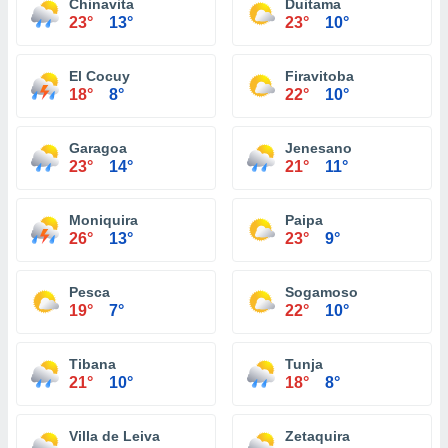
Chinavita
Duitama
23°
13°
23°
10°
El Cocuy
Firavitoba
18°
8°
22°
10°
Garagoa
Jenesano
23°
14°
21°
11°
Moniquira
Paipa
26°
13°
23°
9°
Pesca
Sogamoso
19°
7°
22°
10°
Tibana
Tunja
21°
10°
18°
8°
Villa de Leiva
Zetaquira