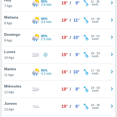
90%
ublicidad y
11
-
35
18°
/
9°
2.9 mm
km/h
7 Ago
do en
 mismo.
Mañana
90%
14
-
39
19°
/
11°
sultar más
3.4 mm
km/h
8 Ago
 en nuestra
 Cookies
y
Domingo
90%
18
-
51
ualquier
19°
/
10°
2.5 mm
km/h
9 Ago
ento
 botón
Lunes
20
-
53
19°
/
9°
ación de
km/h
10 Ago
kies
 disponible
Martes
90%
17
-
53
e nuestra
16°
/
10°
4.2 mm
km/h
11 Ago
.
Miércoles
IVAMENTE,
19
-
53
18°
/
8°
km/h
12 Ago
as
Jueves
14
-
45
19°
/
6°
 a cookies
km/h
13 Ago
 no aceptar