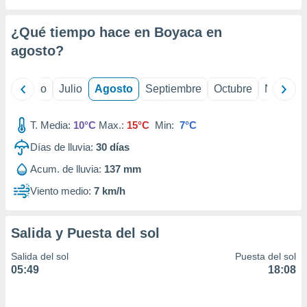
ados con el
 seleccionar
o.
¿Qué tiempo hace en Boyaca en
calización
agosto
?
precisa e
ión mediante
yo
Junio
Julio
Agosto
Septiembre
Octubre
Noviemb
, publicidad
T. Media:
10°C
Max.:
15°C
Min:
7°C
dos,
 publicidad
Días de lluvia:
30
días
,
ón de
Acum. de lluvia:
137 mm
 desarrollo
Viento medio:
7 km/h
s.
tros 1199
ios
Salida y Puesta del sol
Salida del sol
Puesta del sol
05:49
18:08