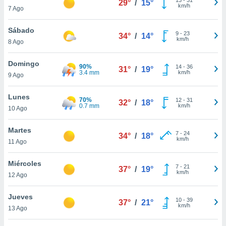
29°
/
15°
ublicidad y
km/h
7 Ago
do en
Sábado
 mismo.
9
-
23
34°
/
14°
km/h
sultar más
8 Ago
 en nuestra
 Cookies
y
Domingo
90%
14
-
36
31°
/
19°
ualquier
3.4 mm
km/h
9 Ago
ento
Lunes
 botón
70%
12
-
31
32°
/
18°
0.7 mm
km/h
10 Ago
ación de
kies
 disponible
Martes
7
-
24
34°
/
18°
e nuestra
km/h
11 Ago
.
Miércoles
IVAMENTE,
7
-
21
37°
/
19°
km/h
12 Ago
as
Jueves
10
-
39
37°
/
21°
 a cookies
km/h
13 Ago
 no aceptar