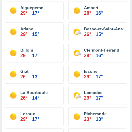
Aigueperse
Ambert
29°
17°
28°
16°
Arlanc
Besse-et-Saint-Anastai
29°
15°
26°
15°
Billom
Clermont-Ferrand
29°
17°
29°
16°
Giat
Issoire
26°
13°
29°
17°
La Bourboule
Lempdes
26°
14°
29°
17°
Lezoux
Picherande
29°
17°
23°
13°