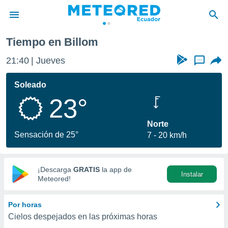
illom
Tiempo en Billom
privacidad
21:40
Jueves
...
o de
com.ec) ha
Soleado
ado por
23°
es para
ue la
 que se
Norte
e calidad.
Sensación de 25°
7
20 km/h
eder a este
ediante las
opciones:
¡Descarga
GRATIS
la app de
Instalar
ookies y
Meteored!
e forma
Por horas
d digital
Cielos despejados en las próximas horas
ada, basada