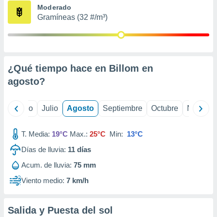
ados con el
Moderado
 seleccionar
Gramíneas (32 #/m³)
o.
calización
precisa e
ión mediante
¿Qué tiempo hace en Billom en
, publicidad
agosto
?
dos,
 publicidad
,
yo
Junio
Julio
Agosto
Septiembre
Octubre
Noviemb
ón de
 desarrollo
T. Media:
19°C
Max.:
25°C
Min:
13°C
s.
Días de lluvia:
11
días
tros 1199
ios
Acum. de lluvia:
75 mm
Viento medio:
7 km/h
Salida y Puesta del sol