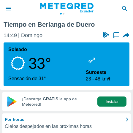
ga de Duero
Tiempo en Berlanga de Duero
privacidad
14:49
Domingo
...
o de
com.ec) ha
Soleado
ado por
33°
es para
ue la
 que se
Suroeste
e calidad.
Sensación de 31°
23
48 km/h
eder a este
ediante las
opciones:
¡Descarga
GRATIS
la app de
Instalar
ookies y
Meteored!
e forma
Por horas
d digital
Cielos despejados en las próximas horas
ada, basada