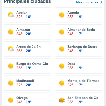
Principales ciudades
Más ciudades
Abejar
Ágreda
32°
16°
35°
19°
Almazán
Almenar de Soria
34°
20°
34°
17°
Arcos de Jalón
Berlanga de Duero
36°
20°
34°
19°
Burgo de Osma-Ciudad de Osma
Deza
35°
19°
35°
19°
Medinaceli
Montejo de Tiermes
32°
20°
32°
17°
Ólvega
San Esteban de Gormaz
34°
19°
35°
19°