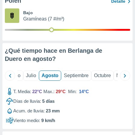
Polen
ados con el
Detalle
 seleccionar
o.
Bajo
Gramíneas (7 #/m³)
calización
precisa e
ión mediante
, publicidad
¿Qué tiempo hace en Berlanga de
dos,
Duero en
agosto
?
 publicidad
,
ón de
yo
Junio
Julio
Agosto
Septiembre
Octubre
Noviemb
 desarrollo
s.
T. Media:
22°C
Max.:
29°C
Min:
14°C
tros 1199
ios
Días de lluvia:
5
días
Acum. de lluvia:
23 mm
Viento medio:
9 km/h