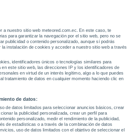
r a nuestro sitio web meteored.com.ec. En este caso, te
h
as para garantizar la navegación por el sitio web, pero no se
rar publicidad o contenido personalizado, aunque sí podrás
 la instalación de cookies y acceder a nuestro sitio web a través
Modelos
es, identificadores únicos o tecnologías similares para
n este sitio web, las direcciones IP y los identificadores de
rsonales en virtud de un interés legítimo, algo a lo que puedes
 al tratamiento de datos en cualquier momento haciendo clic en
Lunes
Martes
Miércoles
Jueves
10 Ago
11 Ago
12 Ago
13 Ago
miento de datos:
uso de datos limitados para seleccionar anuncios básicos, crear
70%
ccionar la publicidad personalizada, crear un perfil para
1.1 mm
ontenido personalizado, medir el rendimiento de la publicidad,
24°
/
14°
24°
/
12°
25°
/
13°
22°
/
13°
vés de estadísticas o a través de la combinación de datos
rvicios, uso de datos limitados con el objetivo de seleccionar el