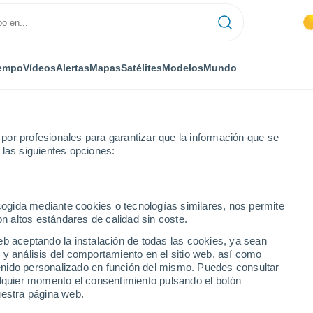
empo
Vídeos
Alertas
Mapas
Satélites
Modelos
Mundo
or profesionales para garantizar que la información que se
 las siguientes opciones:
an
ecogida mediante cookies o tecnologías similares, nos permite
on altos estándares de calidad sin coste.
zgan
eb aceptando la instalación de todas las cookies, ya sean
 y análisis del comportamiento en el sitio web, así como
...
ntenido personalizado en función del mismo. Puedes consultar
alquier momento el consentimiento pulsando el botón
Por horas
uestra página web.
Cielos despejados en las
próximas horas