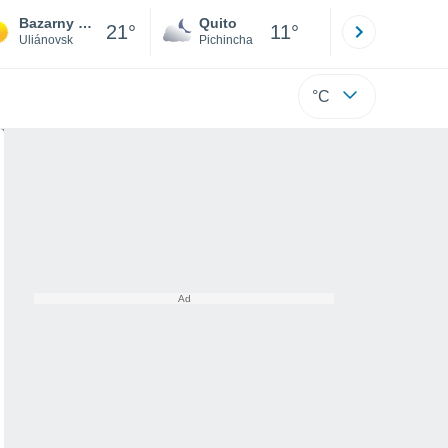
Bazarny Syzgan
Quito
Cuenca
21°
11°
Uliánovsk
Pichincha
Azuay
°C