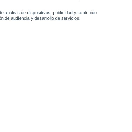
-
29
km/h
9
-
24
km/h
5
-
17
km/h
15
-
38
km/h
e análisis de dispositivos, publicidad y contenido
n de audiencia y desarrollo de servicios.
 agosto
Sur
1 Bajo
4
-
13 km/h
FPS:
no
Sur
2 Bajo
4
-
14 km/h
FPS:
no
Suroeste
3 Medio
5
-
16 km/h
FPS:
6-10
Sur
5 Medio
6
-
19 km/h
FPS:
6-10
Suroeste
6 Alto
7
-
21 km/h
FPS:
15-25