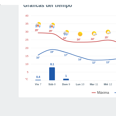
Gráficas del tiempo
40
35
29°
29°
30
25°
24°
24°
25
24°
20
19°
17°
15
16°
14°
13°
12°
10
8.1
5
1
0.4
°C
Vie
7
Sáb
8
Dom
9
Lun
10
Mar
11
Mié
12
Máxima