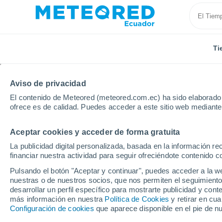
Ti
Aviso de privacidad
El contenido de Meteored (meteored.com.ec) ha sido elaborado p
ofrece es de calidad. Puedes acceder a este sitio web mediante
Aceptar cookies y acceder de forma gratuita
Inicio
Rusia
Óblast de Uliánovsk
Bazarny Syzg
La publicidad digital personalizada, basada en la información r
financiar nuestra actividad para seguir ofreciéndote contenido c
Tiempo en Bazarny Sy
Pulsando el botón "Aceptar y continuar", puedes acceder a la w
nuestras o de nuestros socios, que nos permiten el seguimiento
07:50
Viernes
desarrollar un perfil específico para mostrarte publicidad y co
más información en nuestra
Política de Cookies
y retirar en cu
Configuración de cookies
que aparece disponible en el pie de n
Soleado