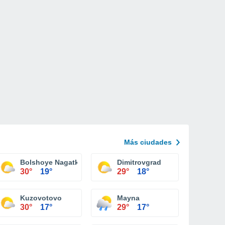
Más ciudades
Bolshoye Nagatkino
Dimitrovgrad
30°
19°
29°
18°
Kuzovotovo
Mayna
30°
17°
29°
17°