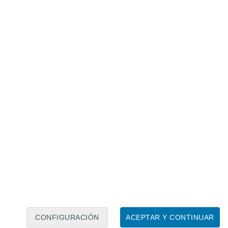
Calendario lunar
Lun
Mar
Mié
Jue
Vie
Sáb
Dom
7
8
9
10
11
12
13
14
15
16
17
18
19
20
CONFIGURACIÓN
ACEPTAR Y CONTINUAR