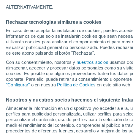
21°
ALTERNATIVAMENTE,
Rechazar tecnologías similares a cookies
Sur
En caso de no aceptar la instalación de cookies, puedes accede
Sensación de 21°
4
-
13 km/
informamos de que solo se instalarán cookies que sean necesari
utilizarán cookies para analizar el comportamiento ni para most
visualizar publicidad general no personalizada. Puedes rechazar
de este abono pulsando el botón "Rechazar".
Tiempo 1 - 7 días
Mapa de temperatura
Satélites
Con su consentimiento, nosotros y
nuestros socios
usamos cooki
almacenar, acceder y procesar datos personales como su visita e
cookies. Es posible que algunos proveedores traten tus datos pe
oponerte. Para ello, puede retirar su consentimiento u oponerse
Mañana
Domingo
Hoy
"Configurar"
o en nuestra
Política de Cookies
en este sitio web.
8 Ago
9 Ago
7 Ago
Nosotros y nuestros socios hacemos el siguiente trata
Almacenar la información en un dispositivo y/o acceder a ella, 
80%
80%
30%
perfiles para publicidad personalizada, utilizar perfiles para sele
8.1 mm
1 mm
0.4 mm
personalizar el contenido, uso de perfiles para la selección de c
29°
/
19°
24°
/
17°
29°
/
16°
medir el rendimiento del contenido, comprender al público a tra
procedentes de diferentes fuentes, desarrollo y mejora de los se