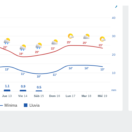
40
30
25°
25°
23°
22°
22°
20°
19°
20
14°
14°
13°
13°
10
11°
11°
10°
1.1
0.9
0.5
mm
Jue
13
Vie
14
Sáb
15
Dom
16
Lun
17
Mar
18
Mié
19
Mínima
Lluvia