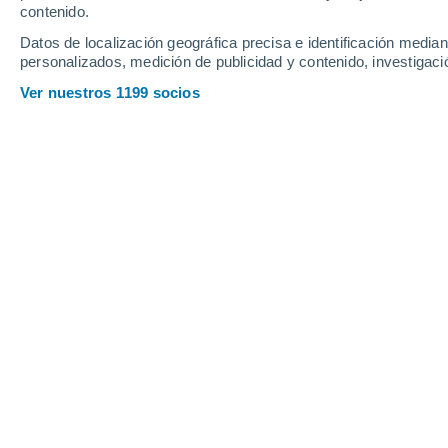
contenido.
12
-
40
km/h
12
-
31
km/h
12
8
-
22
km/h
Datos de localización geográfica precisa e identificación mediant
personalizados, medición de publicidad y contenido, investigació
Tiempo en Bazarny Syzgan hoy
, 7 de
Ver nuestros 1199 socios
Soleado
21°
08:00
Sensación T.
21°
Soleado
23°
09:00
Sensación T.
24°
Soleado
25°
10:00
Sensación T.
26°
Soleado
26°
11:00
Sensación T.
27°
Soleado
27°
12:00
Sensación T.
28°