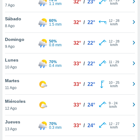
32°
/
23°
ublicidad y
1.1 mm
km/h
7 Ago
do en
Sábado
 mismo.
60%
12
-
28
32°
/
22°
1.5 mm
km/h
sultar más
8 Ago
 en nuestra
 Cookies
y
Domingo
50%
12
-
28
32°
/
22°
ualquier
0.8 mm
km/h
9 Ago
ento
Lunes
 botón
70%
11
-
29
33°
/
22°
0.4 mm
km/h
10 Ago
ación de
kies
 disponible
Martes
10
-
25
33°
/
22°
e nuestra
km/h
11 Ago
.
Miércoles
IVAMENTE,
9
-
24
33°
/
24°
km/h
12 Ago
as
Jueves
70%
12
-
27
33°
/
24°
 a cookies
0.3 mm
km/h
13 Ago
 no aceptar