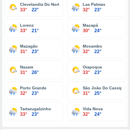
Clevelandia Do Norte
Las Palmas
33°
22°
32°
23°
Lorenz
Macapá
33°
21°
30°
24°
Mazagão
Mocambo
31°
23°
32°
22°
Nazare
Oiapoque
31°
26°
33°
23°
Porto Grande
São João Do Cassipore
32°
23°
31°
25°
Tartarugalzinho
Vida Nova
33°
23°
32°
24°