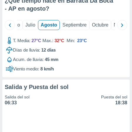
¿Qué tiempo hace en Barraca Da Boca
ados con el
 seleccionar
- AP en
agosto
?
o.
calización
yo
Junio
Julio
Agosto
Septiembre
Octubre
Noviemb
precisa e
ión mediante
T. Media:
27°C
Max.:
32°C
Min:
23°C
, publicidad
Días de lluvia:
12
días
dos,
Acum. de lluvia:
45 mm
 publicidad
,
Viento medio:
8 km/h
ón de
 desarrollo
s.
Salida y Puesta del sol
tros 1199
Salida del sol
Puesta del sol
ios
06:33
18:38