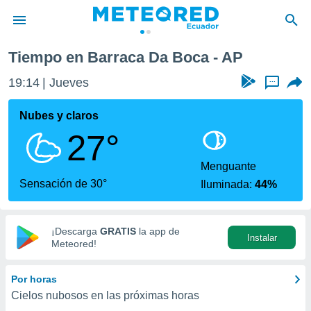
Tiempo en Barraca Da Boca - AP
privacidad
19:14
Jueves
...
o de
com.ec) ha
Nubes y claros
ado por
27°
es para
ue la
 que se
Menguante
e calidad.
Sensación de 30°
Iluminada:
44%
eder a este
ediante las
opciones:
¡Descarga
GRATIS
la app de
Instalar
ookies y
Meteored!
e forma
Por horas
d digital
Cielos nubosos en las próximas horas
ada, basada