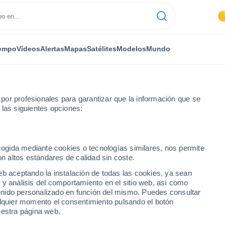
empo
Vídeos
Alertas
Mapas
Satélites
Modelos
Mundo
or profesionales para garantizar que la información que se
 las siguientes opciones:
Badalona
ecogida mediante cookies o tecnologías similares, nos permite
on altos estándares de calidad sin coste.
eb aceptando la instalación de todas las cookies, ya sean
 y análisis del comportamiento en el sitio web, así como
...
ntenido personalizado en función del mismo. Puedes consultar
alquier momento el consentimiento pulsando el botón
Por horas
uestra página web.
Intervalos nubosos en las
próximas horas