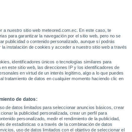
r a nuestro sitio web meteored.com.ec. En este caso, te
/h
as para garantizar la navegación por el sitio web, pero no se
rar publicidad o contenido personalizado, aunque sí podrás
 la instalación de cookies y acceder a nuestro sitio web a través
odelos
es, identificadores únicos o tecnologías similares para
n este sitio web, las direcciones IP y los identificadores de
rsonales en virtud de un interés legítimo, algo a lo que puedes
 al tratamiento de datos en cualquier momento haciendo clic en
Martes
Miércoles
Jueves
Viernes
11 Ago
12 Ago
13 Ago
14 Ago
miento de datos:
uso de datos limitados para seleccionar anuncios básicos, crear
ccionar la publicidad personalizada, crear un perfil para
ontenido personalizado, medir el rendimiento de la publicidad,
30°
/
25°
31°
/
24°
31°
/
23°
31°
/
24°
vés de estadísticas o a través de la combinación de datos
rvicios, uso de datos limitados con el objetivo de seleccionar el