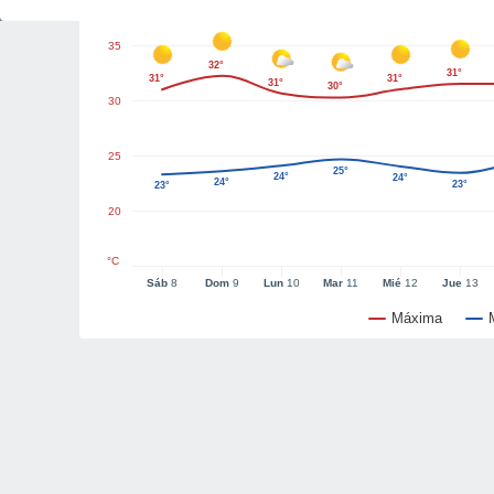
35
32°
31°
31°
31°
31°
30°
30
25
25°
24°
24°
24°
23°
23°
20
°C
Sáb
8
Dom
9
Lun
10
Mar
11
Mié
12
Jue
13
Máxima