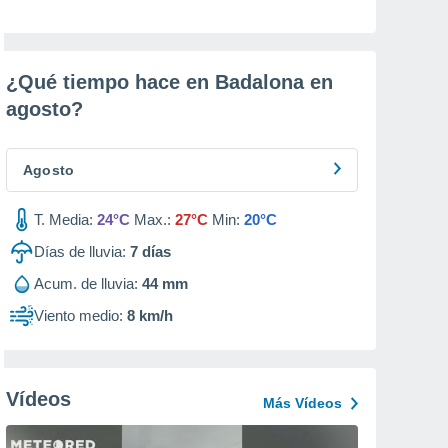
¿Qué tiempo hace en Badalona en
agosto
?
Agosto
T. Media:
24°C
Max.:
27°C
Min:
20°C
Días de lluvia:
7
días
Acum. de lluvia:
44 mm
Viento medio:
8 km/h
Vídeos
Más Vídeos