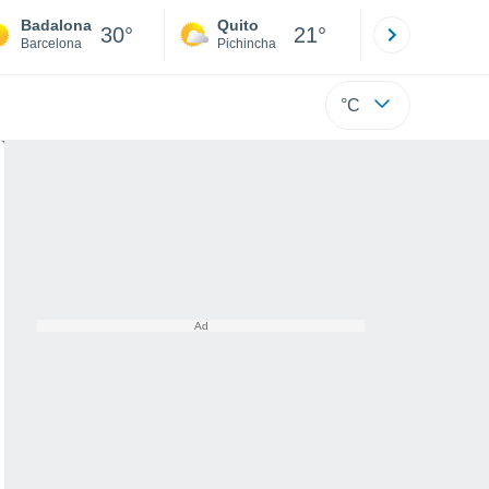
Badalona
Quito
Cuenca
30°
21°
Barcelona
Pichincha
Azuay
°C