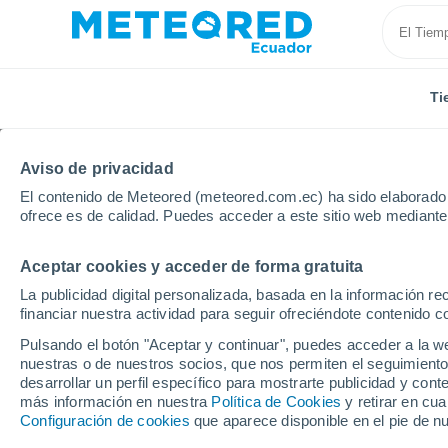
Ti
Aviso de privacidad
El contenido de Meteored (meteored.com.ec) ha sido elaborado p
ofrece es de calidad. Puedes acceder a este sitio web mediante
Aceptar cookies y acceder de forma gratuita
Inicio
España
Cataluña
Provincia de Barcelona
La publicidad digital personalizada, basada en la información r
financiar nuestra actividad para seguir ofreciéndote contenido c
Tiempo en Badalona
Pulsando el botón "Aceptar y continuar", puedes acceder a la w
nuestras o de nuestros socios, que nos permiten el seguimiento
19:26
Sábado
desarrollar un perfil específico para mostrarte publicidad y co
más información en nuestra
Política de Cookies
y retirar en cu
Configuración de cookies
que aparece disponible en el pie de n
Soleado