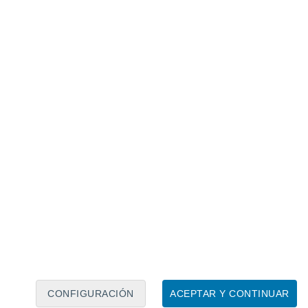
Calendario lunar
Lun
Mar
Mié
Jue
Vie
Sáb
Dom
8
9
10
11
12
13
14
15
16
17
18
19
20
21
CONFIGURACIÓN
ACEPTAR Y CONTINUAR
4