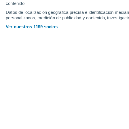
contenido.
16
-
34
km/h
14
-
32
km/h
12
13
-
30
km/h
Datos de localización geográfica precisa e identificación mediant
personalizados, medición de publicidad y contenido, investigació
Tiempo en Badalona hoy
, 8 de agost
Ver nuestros 1199 socios
Soleado
30°
17:00
Sensación T.
35°
Nubes y claros
30°
18:00
Sensación T.
36°
Soleado
30°
19:00
Sensación T.
36°
Soleado
30°
20:00
Sensación T.
35°
Soleado
29°
21:00
Sensación T.
34°