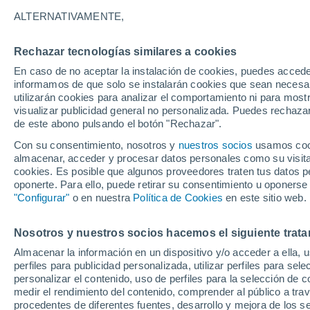
30°
ALTERNATIVAMENTE,
Rechazar tecnologías similares a cookies
Sur
En caso de no aceptar la instalación de cookies, puedes accede
Sensación de 36°
10
-
20 km
informamos de que solo se instalarán cookies que sean necesari
utilizarán cookies para analizar el comportamiento ni para most
visualizar publicidad general no personalizada. Puedes rechazar
de este abono pulsando el botón "Rechazar".
Tiempo 1 - 7 días
Mapa de nubosidad
Satélites
M
Con su consentimiento, nosotros y
nuestros socios
usamos cooki
almacenar, acceder y procesar datos personales como su visita e
cookies. Es posible que algunos proveedores traten tus datos pe
oponerte. Para ello, puede retirar su consentimiento u oponerse
Mañana
Lunes
Hoy
"Configurar"
o en nuestra
Política de Cookies
en este sitio web.
9 Ago
10 Ago
8 Ago
Nosotros y nuestros socios hacemos el siguiente trata
Almacenar la información en un dispositivo y/o acceder a ella, 
perfiles para publicidad personalizada, utilizar perfiles para sele
personalizar el contenido, uso de perfiles para la selección de c
32°
/
24°
31°
/
24°
31°
/
23°
medir el rendimiento del contenido, comprender al público a tra
procedentes de diferentes fuentes, desarrollo y mejora de los se