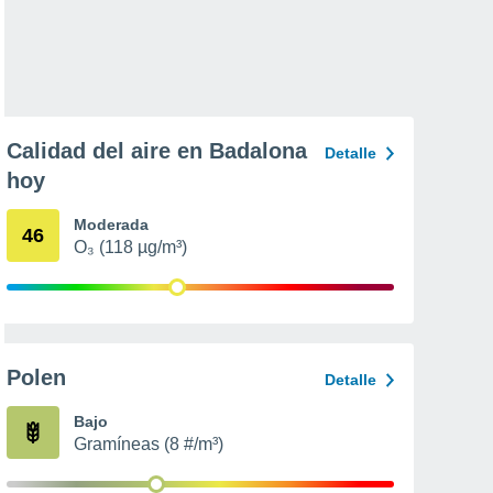
Calidad del aire en Badalona
Detalle
hoy
Moderada
46
O₃ (118 µg/m³)
Polen
Detalle
Bajo
Gramíneas (8 #/m³)