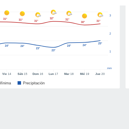
3
32°
31°
31°
31°
31°
31°
30°
2
25°
24°
24°
24°
24°
23°
23°
1
mm
Vie
14
Sáb
15
Dom
16
Lun
17
Mar
18
Mié
19
Jue
20
Mínima
Precipitación