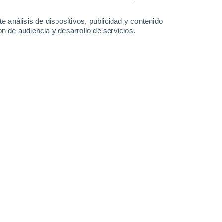
-
28
km/h
15
-
34
km/h
11
-
27
km/h
12
-
30
km/h
e análisis de dispositivos, publicidad y contenido
n de audiencia y desarrollo de servicios.
o
Sureste
4 Medio
12
-
27 km/h
FPS:
6-10
Sur
2 Bajo
7
-
27 km/h
FPS:
no
Sur
1 Bajo
10
-
20 km/h
FPS:
no
Sur
0 Bajo
11
-
22 km/h
FPS:
no
Sur
0 Bajo
9
-
21 km/h
FPS:
no