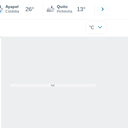
Ayapel
Quito
Cuenca
26°
13°
Córdoba
Pichincha
Azuay
°C