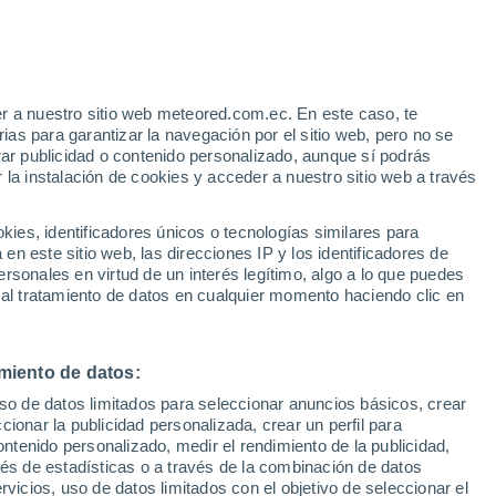
Riesgo de tormentas
La próxima madrugada
r a nuestro sitio web meteored.com.ec. En este caso, te
as para garantizar la navegación por el sitio web, pero no se
rar publicidad o contenido personalizado, aunque sí podrás
 la instalación de cookies y acceder a nuestro sitio web a través
Modelos
es, identificadores únicos o tecnologías similares para
n este sitio web, las direcciones IP y los identificadores de
rsonales en virtud de un interés legítimo, algo a lo que puedes
 al tratamiento de datos en cualquier momento haciendo clic en
Sábado
Domingo
Lunes
Martes
8 Ago
9 Ago
10 Ago
11 Ago
miento de datos:
uso de datos limitados para seleccionar anuncios básicos, crear
80%
90%
80%
50%
ccionar la publicidad personalizada, crear un perfil para
1.7 mm
9.5 mm
1.3 mm
0.6 mm
ontenido personalizado, medir el rendimiento de la publicidad,
33°
/
25°
33°
/
24°
34°
/
24°
35°
/
26°
vés de estadísticas o a través de la combinación de datos
rvicios, uso de datos limitados con el objetivo de seleccionar el