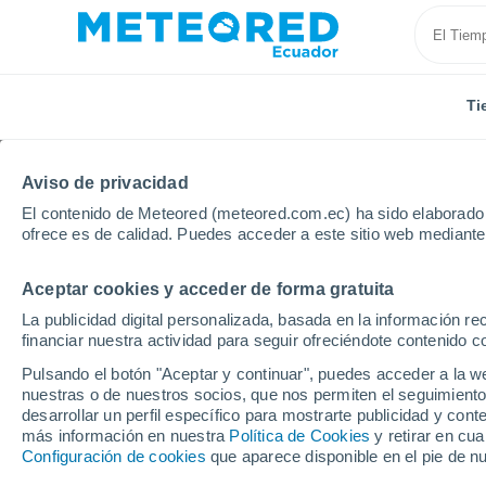
Ti
Aviso de privacidad
El contenido de Meteored (meteored.com.ec) ha sido elaborado p
ofrece es de calidad. Puedes acceder a este sitio web mediante
Aceptar cookies y acceder de forma gratuita
Inicio
Colombia
Departamento de Córdoba
Aya
La publicidad digital personalizada, basada en la información r
financiar nuestra actividad para seguir ofreciéndote contenido c
Tiempo en Ayapel
Pulsando el botón "Aceptar y continuar", puedes acceder a la w
nuestras o de nuestros socios, que nos permiten el seguimiento
20:06
Miércoles
desarrollar un perfil específico para mostrarte publicidad y co
más información en nuestra
Política de Cookies
y retirar en cu
Configuración de cookies
que aparece disponible en el pie de n
Lluvia débil