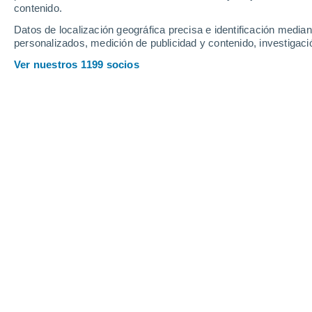
contenido.
21
-
39
km/h
9
-
18
km/h
20
16
-
33
km/h
Datos de localización geográfica precisa e identificación mediant
personalizados, medición de publicidad y contenido, investigació
Tiempo en Ayapel hoy
, 5 de agosto
Ver nuestros 1199 socios
Lluvia débil
30%
30°
17:00
0.1 mm
Sensación T.
37
Tormenta
30%
27°
18:00
0.5 mm
Sensación T.
31
Nubes y claro
27°
19:00
Sensación T.
30
Lluvia débil
30%
26°
20:00
0.3 mm
Sensación T.
29
Nubes y claro
26°
21:00
Sensación T.
29