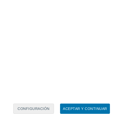
Calendario lunar
Lun
Mar
Mié
Jue
Vie
Sáb
Dom
5
6
7
8
9
10
11
12
13
14
15
16
17
18
CONFIGURACIÓN
ACEPTAR Y CONTINUAR
80