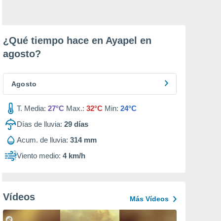
¿Qué tiempo hace en Ayapel en
agosto
?
Agosto
T. Media:
27°C
Max.:
32°C
Min:
24°C
Días de lluvia:
29
días
Acum. de lluvia:
314 mm
Viento medio:
4 km/h
Vídeos
Más Vídeos