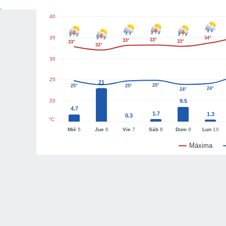
40
35
34°
33°
33°
33°
33°
32°
30
25
21
25°
25°
25°
24°
24°
24°
20
9.5
4.7
1.7
1.3
0.3
°C
Mié
5
Jue
6
Vie
7
Sáb
8
Dom
9
Lun
10
Máxima