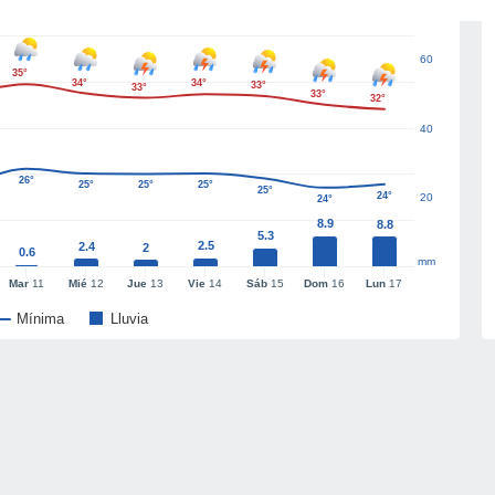
60
35°
34°
34°
33°
33°
33°
32°
40
26°
25°
25°
25°
25°
24°
20
24°
8.9
8.8
5.3
2.5
2.4
2
0.6
mm
Mar
11
Mié
12
Jue
13
Vie
14
Sáb
15
Dom
16
Lun
17
Mínima
Lluvia