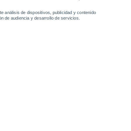
-
36
km/h
8
-
20
km/h
12
-
24
km/h
10
-
26
km/h
e análisis de dispositivos, publicidad y contenido
n de audiencia y desarrollo de servicios.
Noroeste
1 Bajo
°
8
-
15 km/h
FPS:
no
Oeste
0 Bajo
°
16
-
33 km/h
FPS:
no
s
Suroeste
0 Bajo
°
13
-
26 km/h
FPS:
no
Suroeste
0 Bajo
°
11
-
22 km/h
FPS:
no
s
Suroeste
0 Bajo
°
10
-
21 km/h
FPS:
no