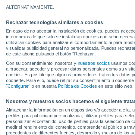
26°
ALTERNATIVAMENTE,
Rechazar tecnologías similares a cookies
30%
En caso de no aceptar la instalación de cookies, puedes accede
Sensación de 29°
0.3 mm
informamos de que solo se instalarán cookies que sean necesari
utilizarán cookies para analizar el comportamiento ni para most
visualizar publicidad general no personalizada. Puedes rechazar
de este abono pulsando el botón "Rechazar".
Tiempo 1 - 7 días
Mapa de temperatura
Satélites
Con su consentimiento, nosotros y
nuestros socios
usamos cooki
almacenar, acceder y procesar datos personales como su visita e
cookies. Es posible que algunos proveedores traten tus datos pe
oponerte. Para ello, puede retirar su consentimiento u oponerse
Mañana
Viernes
Hoy
"Configurar"
o en nuestra
Política de Cookies
en este sitio web.
6 Ago
7 Ago
5 Ago
Nosotros y nuestros socios hacemos el siguiente trata
Almacenar la información en un dispositivo y/o acceder a ella, 
90%
70%
90%
perfiles para publicidad personalizada, utilizar perfiles para sele
21 mm
0.3 mm
4.7 mm
personalizar el contenido, uso de perfiles para la selección de c
32°
/
24°
33°
/
25°
33°
/
25°
medir el rendimiento del contenido, comprender al público a tra
procedentes de diferentes fuentes, desarrollo y mejora de los se