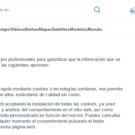
empo
Vídeos
Alertas
Mapas
Satélites
Modelos
Mundo
or profesionales para garantizar que la información que se
 las siguientes opciones:
pel
ecogida mediante cookies o tecnologías similares, nos permite
on altos estándares de calidad sin coste.
eb aceptando la instalación de todas las cookies, ya sean
 y análisis del comportamiento en el sitio web, así como
...
ntenido personalizado en función del mismo. Puedes consultar
alquier momento el consentimiento pulsando el botón
Por horas
uestra página web.
Lluvias débiles en las próximas
horas