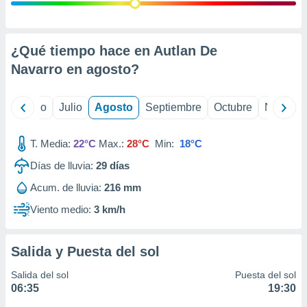
ados con el
 seleccionar
o.
calización
¿Qué tiempo hace en Autlan De
precisa e
Navarro en
agosto
?
ión mediante
, publicidad
yo
Junio
Julio
Agosto
Septiembre
Octubre
Noviemb
dos,
 publicidad
T. Media:
22°C
Max.:
28°C
Min:
18°C
,
Días de lluvia:
29
días
ón de
 desarrollo
Acum. de lluvia:
216 mm
s.
Viento medio:
3 km/h
tros 1199
ios
Salida y Puesta del sol
Salida del sol
Puesta del sol
06:35
19:30