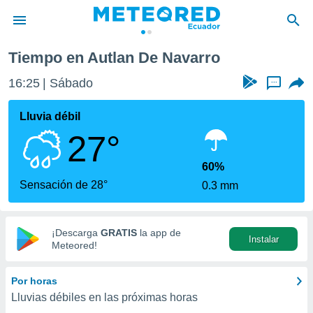
Tiempo en Autlan De Navarro
privacidad
16:25
Sábado
...
o de
com.ec) ha
Lluvia débil
ado por
27°
es para
ue la
 que se
60%
e calidad.
Sensación de 28°
0.3 mm
eder a este
ediante las
opciones:
¡Descarga
GRATIS
la app de
Instalar
ookies y
Meteored!
e forma
Por horas
d digital
Lluvias débiles en las próximas horas
ada, basada