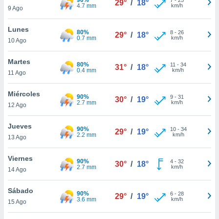
29°
/
18°
ublicidad y
4.7 mm
km/h
9 Ago
do en
Lunes
 mismo.
80%
8
-
26
29°
/
18°
0.7 mm
km/h
sultar más
10 Ago
 en nuestra
 Cookies
y
Martes
80%
11
-
34
31°
/
18°
ualquier
0.4 mm
km/h
11 Ago
ento
Miércoles
 botón
90%
9
-
31
30°
/
19°
2.7 mm
km/h
12 Ago
ación de
kies
 disponible
Jueves
90%
10
-
34
29°
/
19°
e nuestra
2.2 mm
km/h
13 Ago
.
Viernes
90%
IVAMENTE,
4
-
32
30°
/
18°
2.7 mm
km/h
14 Ago
as
Sábado
90%
6
-
28
29°
/
19°
 a cookies
3.6 mm
km/h
15 Ago
 no aceptar