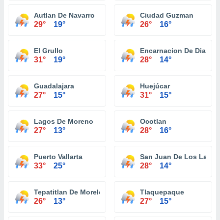
Autlan De Navarro
Ciudad Guzman
29°
19°
26°
16°
El Grullo
Encarnacion De Diaz
31°
19°
28°
14°
Guadalajara
Huejúcar
27°
15°
31°
15°
Lagos De Moreno
Ocotlan
27°
13°
28°
16°
Puerto Vallarta
San Juan De Los Lagos
33°
25°
28°
14°
Tepatitlan De Morelos
Tlaquepaque
26°
13°
27°
15°