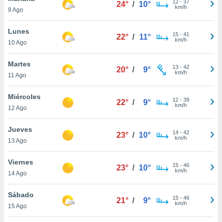
12
-
37
ublicidad y
24°
/
10°
km/h
9 Ago
do en
Lunes
 mismo.
15
-
41
22°
/
11°
km/h
sultar más
10 Ago
 en nuestra
 Cookies
y
Martes
13
-
42
20°
/
9°
ualquier
km/h
11 Ago
ento
Miércoles
 botón
12
-
39
22°
/
9°
km/h
ación de
12 Ago
kies
 disponible
Jueves
14
-
42
23°
/
10°
e nuestra
km/h
13 Ago
.
Viernes
IVAMENTE,
15
-
46
23°
/
10°
km/h
14 Ago
as
Sábado
15
-
46
21°
/
9°
 a cookies
km/h
15 Ago
 no aceptar