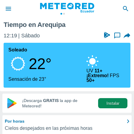
Tiempo en Arequipa
privacidad
12:19
Sábado
...
o de
com.ec) ha
Soleado
ado por
22°
es para
ue la
 que se
UV
11+
¡Extremo!
FPS
e calidad.
Sensación de 23°
50+
eder a este
ediante las
opciones:
¡Descarga
GRATIS
la app de
Instalar
ookies y
Meteored!
e forma
Por horas
d digital
Cielos despejados en las próximas horas
ada, basada