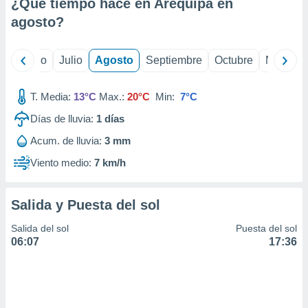
ados con el
¿Qué tiempo hace en Arequipa en
 seleccionar
agosto
?
o.
calización
yo
Junio
Julio
Agosto
Septiembre
Octubre
Noviemb
precisa e
ión mediante
T. Media:
13°C
Max.:
20°C
Min:
7°C
, publicidad
Días de lluvia:
1
días
dos,
 publicidad
Acum. de lluvia:
3 mm
,
Viento medio:
7 km/h
ón de
 desarrollo
s.
Salida y Puesta del sol
tros 1199
ios
Salida del sol
Puesta del sol
06:07
17:36