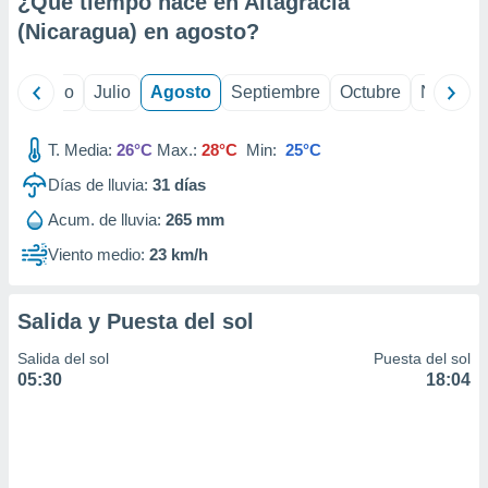
¿Qué tiempo hace en Altagracia
ados con el
 seleccionar
(Nicaragua) en
agosto
?
o.
calización
yo
Junio
Julio
Agosto
Septiembre
Octubre
Noviemb
precisa e
ión mediante
T. Media:
26°C
Max.:
28°C
Min:
25°C
, publicidad
Días de lluvia:
31
días
dos,
Acum. de lluvia:
265 mm
 publicidad
,
Viento medio:
23 km/h
ón de
 desarrollo
s.
Salida y Puesta del sol
tros 1199
Salida del sol
Puesta del sol
ios
05:30
18:04