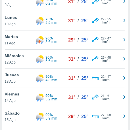
31°
/
25°
ublicidad y
0.2 mm
km/h
9 Ago
do en
Lunes
 mismo.
70%
27
-
55
31°
/
25°
2.5 mm
km/h
sultar más
10 Ago
 en nuestra
 Cookies
y
Martes
90%
22
-
47
29°
/
25°
ualquier
3.6 mm
km/h
11 Ago
ento
Miércoles
 botón
90%
23
-
48
31°
/
25°
5.6 mm
km/h
12 Ago
ación de
kies
 disponible
Jueves
90%
22
-
47
31°
/
25°
e nuestra
4.3 mm
km/h
13 Ago
.
Viernes
90%
IVAMENTE,
21
-
61
31°
/
25°
5.2 mm
km/h
14 Ago
as
Sábado
90%
27
-
58
29°
/
25°
 a cookies
5.9 mm
km/h
15 Ago
 no aceptar