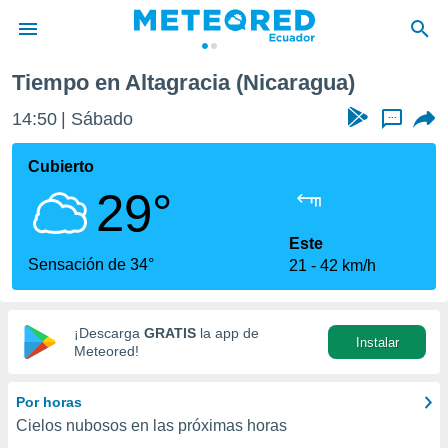
Tiempo en Altagracia (Nicaragua)
privacidad
14:50
Sábado
...
o de
com.ec) ha
Cubierto
ado por
29°
es para
ue la
 que se
Este
e calidad.
Sensación de 34°
21
42 km/h
eder a este
ediante las
opciones:
¡Descarga
GRATIS
la app de
Instalar
ookies y
Meteored!
e forma
Por horas
d digital
Cielos nubosos en las próximas horas
ada, basada