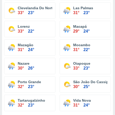
Clevelandia Do Norte
Las Palmas
33°
23°
31°
23°
Lorenz
Macapá
33°
22°
29°
24°
Mazagão
Mocambo
31°
24°
31°
22°
Nazare
Oiapoque
30°
26°
33°
23°
Porto Grande
São João Do Cassipore
32°
23°
30°
25°
Tartarugalzinho
Vida Nova
32°
23°
31°
24°