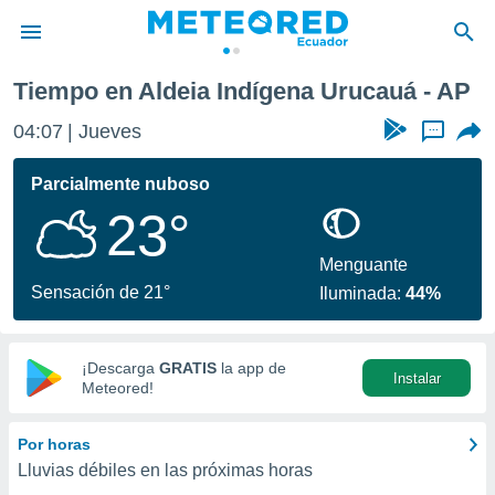
Tiempo en Aldeia Indígena Urucauá - AP
privacidad
04:07
Jueves
...
o de
com.ec) ha
Parcialmente nuboso
ado por
23°
es para
ue la
 que se
Menguante
e calidad.
Sensación de 21°
Iluminada:
44%
eder a este
ediante las
opciones:
¡Descarga
GRATIS
la app de
Instalar
ookies y
Meteored!
e forma
Por horas
d digital
Lluvias débiles en las próximas horas
ada, basada