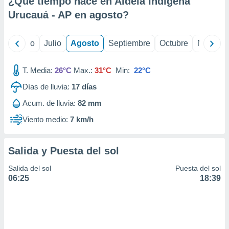
¿Qué tiempo hace en Aldeia Indígena
ados con el
 seleccionar
Urucauá - AP en
agosto
?
o.
calización
yo
Junio
Julio
Agosto
Septiembre
Octubre
Noviemb
precisa e
ión mediante
T. Media:
26°C
Max.:
31°C
Min:
22°C
, publicidad
Días de lluvia:
17
días
dos,
Acum. de lluvia:
82 mm
 publicidad
,
Viento medio:
7 km/h
ón de
 desarrollo
s.
Salida y Puesta del sol
tros 1199
Salida del sol
Puesta del sol
ios
06:25
18:39