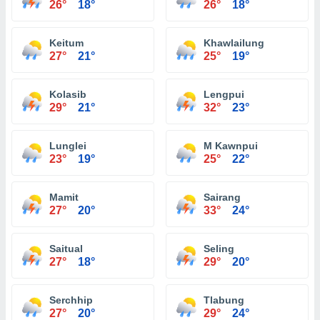
26°
18°
26°
18°
Keitum
Khawlailung
27°
21°
25°
19°
Kolasib
Lengpui
29°
21°
32°
23°
Lunglei
M Kawnpui
23°
19°
25°
22°
Mamit
Sairang
27°
20°
33°
24°
Saitual
Seling
27°
18°
29°
20°
Serchhip
Tlabung
27°
20°
29°
24°