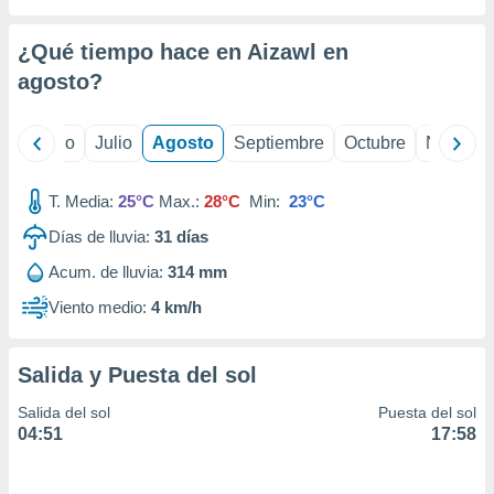
ados con el
 seleccionar
o.
¿Qué tiempo hace en Aizawl en
calización
agosto
?
precisa e
ión mediante
yo
Junio
Julio
Agosto
Septiembre
Octubre
Noviemb
, publicidad
T. Media:
25°C
Max.:
28°C
Min:
23°C
dos,
 publicidad
Días de lluvia:
31
días
,
ón de
Acum. de lluvia:
314 mm
 desarrollo
Viento medio:
4 km/h
s.
tros 1199
ios
Salida y Puesta del sol
Salida del sol
Puesta del sol
04:51
17:58