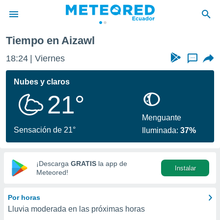
Tiempo en Aizawl
privacidad
18:24
Viernes
...
o de
com.ec) ha
Nubes y claros
ado por
21°
es para
ue la
 que se
Menguante
e calidad.
Sensación de 21°
Iluminada:
37%
eder a este
ediante las
opciones:
¡Descarga
GRATIS
la app de
Instalar
ookies y
Meteored!
e forma
Por horas
d digital
Lluvia moderada en las próximas horas
ada, basada