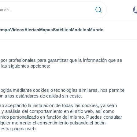
empo
Vídeos
Alertas
Mapas
Satélites
Modelos
Mundo
or profesionales para garantizar que la información que se
 las siguientes opciones:
ecogida mediante cookies o tecnologías similares, nos permite
on altos estándares de calidad sin coste.
e Oklahoma
eb aceptando la instalación de todas las cookies, ya sean
 y análisis del comportamiento en el sitio web, así como
ntenido personalizado en función del mismo. Puedes consultar
alquier momento el consentimiento pulsando el botón
uestra página web.