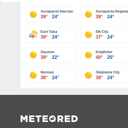
Aeropuerto Internacional Tulsa
Aeropuerto Regional
39°
24°
39°
24°
East Tulsa
Elk City
39°
24°
37°
24°
Guymon
Kingfisher
39°
22°
40°
25°
Norman
Oklahoma City
38°
24°
38°
24°