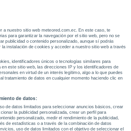
36°
r a nuestro sitio web meteored.com.ec. En este caso, te
23°
38°
40°
as para garantizar la navegación por el sitio web, pero no se
Vinita
25°
24°
39°
rar publicidad o contenido personalizado, aunque sí podrás
d
Enid
24°
 la instalación de cookies y acceder a nuestro sitio web a través
Tulsa
38°
es, identificadores únicos o tecnologías similares para
37°
24°
24°
n este sitio web, las direcciones IP y los identificadores de
Oklahoma
rsonales en virtud de un interés legítimo, algo a lo que puedes
City
37°
 al tratamiento de datos en cualquier momento haciendo clic en
24°
40°
McAlester
25°
Lawton
miento de datos:
uso de datos limitados para seleccionar anuncios básicos, crear
ccionar la publicidad personalizada, crear un perfil para
ontenido personalizado, medir el rendimiento de la publicidad,
vés de estadísticas o a través de la combinación de datos
rvicios, uso de datos limitados con el objetivo de seleccionar el