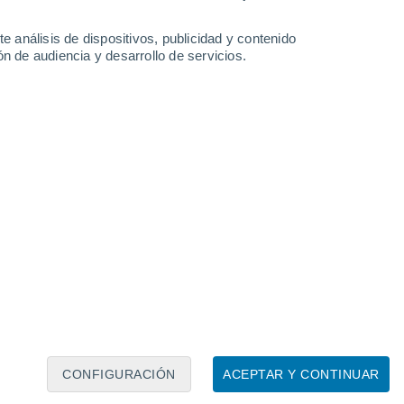
e análisis de dispositivos, publicidad y contenido
n de audiencia y desarrollo de servicios.
Leaflet
|
©
OpenStreetMap
|
ECMWF
by © Meteored
CONFIGURACIÓN
ACEPTAR Y CONTINUAR