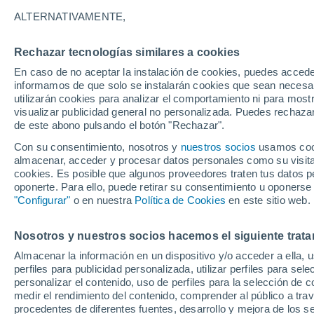
ALTERNATIVAMENTE,
33°
Rechazar tecnologías similares a cookies
39°
24°
En caso de no aceptar la instalación de cookies, puedes accede
22°
Beaver
Guymon
informamos de que solo se instalarán cookies que sean necesari
utilizarán cookies para analizar el comportamiento ni para most
Woodwar
visualizar publicidad general no personalizada. Puedes rechazar
de este abono pulsando el botón "Rechazar".
Con su consentimiento, nosotros y
nuestros socios
usamos cooki
almacenar, acceder y procesar datos personales como su visita e
Elk City
cookies. Es posible que algunos proveedores traten tus datos pe
oponerte. Para ello, puede retirar su consentimiento u oponerse
"Configurar"
o en nuestra
Política de Cookies
en este sitio web.
Nosotros y nuestros socios hacemos el siguiente trata
Almacenar la información en un dispositivo y/o acceder a ella, 
perfiles para publicidad personalizada, utilizar perfiles para sele
personalizar el contenido, uso de perfiles para la selección de c
medir el rendimiento del contenido, comprender al público a tra
procedentes de diferentes fuentes, desarrollo y mejora de los se