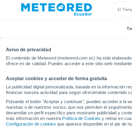
Ti
Aviso de privacidad
El contenido de Meteored (meteored.com.ec) ha sido elaborado p
ofrece es de calidad. Puedes acceder a este sitio web mediante
Aceptar cookies y acceder de forma gratuita
Inicio
Estados Unidos
Estado de Oklahoma
La publicidad digital personalizada, basada en la información r
financiar nuestra actividad para seguir ofreciéndote contenido c
Tiempo en el Estado d
Pulsando el botón "Aceptar y continuar", puedes acceder a la w
nuestras o de nuestros socios, que nos permiten el seguimiento
desarrollar un perfil específico para mostrarte publicidad y co
Hoy, 8 agosto
Todo el día
Símbolo
más información en nuestra
Política de Cookies
y retirar en cu
Configuración de cookies
que aparece disponible en el pie de n