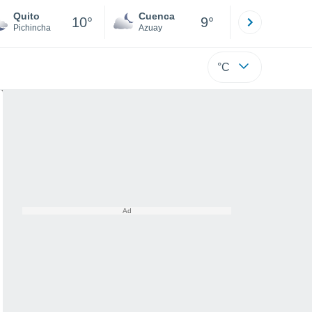
Quito
Cuenca
Atacames
10°
9°
Pichincha
Azuay
Esmeraldas
°C