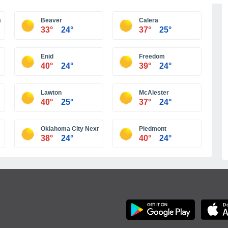
Más ciudades
 Stillwater
Beaver
Calera
33°
24°
37°
25°
Enid
Freedom
40°
24°
39°
24°
Lawton
McAlester
40°
25°
37°
24°
Oklahoma City Nexrad
Piedmont
38°
24°
40°
24°