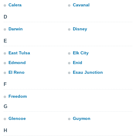
mación
Calera
Cavanal
ediante
ecnologías
D
nos permite
estra
Darwin
Disney
ara seguir
e contenido
ACEPTAR
E
stándares
Y
sin coste.
CONTINUAR
East Tulsa
Elk City
 botón
Edmond
Enid
continuar",
CONFIGURACIÓN
der a la
El Reno
Esau Junction
ndo la
 de todas
F
, ya sean
de nuestros
Freedom
 nos
G
 y análisis
tamiento en
Glencoe
Guymon
b, así como
un perfil
H
para