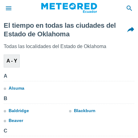
El tiempo en todas las ciudades del
privacidad
Estado de Oklahoma
o de
Todas las localidades del Estado de Oklahoma
com.ec) ha
ado por
A - Y
es para
ue la
 que se
A
e calidad.
eder a este
Alsuma
ediante las
opciones:
B
ookies y
Baldridge
Blackburn
e forma
Beaver
d digital
C
ada, basada