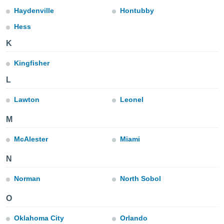
ublicidad y
Haydenville
Hontubby
do en
Hess
 mismo.
sultar más
K
 en nuestra
 Cookies
y
Kingfisher
ualquier
L
ento
 botón
Lawton
Leonel
ación de
kies
M
 disponible
e nuestra
McAlester
Miami
.
N
IVAMENTE,
Norman
North Sobol
as
O
 a cookies
 no aceptar
Oklahoma City
Orlando