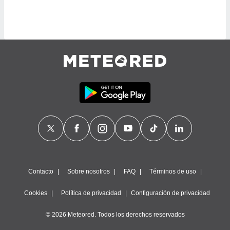
retirar su
ento u
 de datos
er momento
ic en
o en
 Cookies
en
eb.
y
socios
el
to de
Contacto
Sobre nosotros
FAQ
Términos de uso
la
 en un
Cookies
Política de privacidad
Configuración de privacidad
 y/o acceder
 de datos
© 2026 Meteored. Todos los derechos reservados
ara
 anuncios