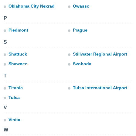
ón de
Oklahoma City Nexrad
Owasso
uedes
uestro sitio
P
ed.com.ec.
o, te
Piedmont
Prague
 de que
talarán
S
e sean
para
a
Shattuck
Stillwater Regional Airport
por el sitio
Shawnee
Svoboda
o se
cookies para
T
nto ni para
Titanic
Tulsa International Airport
licidad o
Tulsa
ado, aunque
sualizar
V
general no
ada. Puedes
Vinita
 instalación
y acceder a
W
io web a