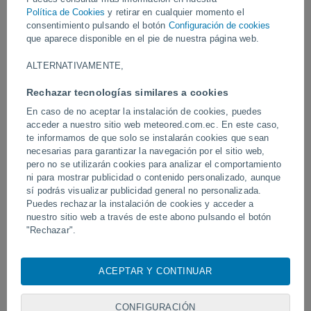
Política de Cookies
y retirar en cualquier momento el
consentimiento pulsando el botón
Configuración de cookies
Vídeos
que aparece disponible en el pie de nuestra página web.
ALTERNATIVAMENTE,
Hoy
Rechazar tecnologías similares a cookies
En caso de no aceptar la instalación de cookies, puedes
acceder a nuestro sitio web meteored.com.ec. En este caso,
te informamos de que solo se instalarán cookies que sean
necesarias para garantizar la navegación por el sitio web,
pero no se utilizarán cookies para analizar el comportamiento
ni para mostrar publicidad o contenido personalizado, aunque
sí podrás visualizar publicidad general no personalizada.
Puedes rechazar la instalación de cookies y acceder a
Un rayo impactó en un campo de
Erupción y actividad inte
nuestro sitio web a través de este abono pulsando el botón
fútbol en Narathiwat, Tailandia.
volcán de Fuego, Guatem
"Rechazar".
Con su consentimiento, nosotros y
nuestros socios
usamos
cookies, identificadores únicos o tecnologías similares para
ACEPTAR Y CONTINUAR
almacenar, acceder y procesar datos personales como su
Síguenos
visita en este sitio web, las direcciones IP y los
identificadores de cookies. Es posible que algunos
CONFIGURACIÓN