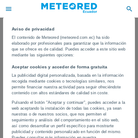
Aviso de privacidad
El contenido de Meteored (meteored.com.ec) ha sido
elaborado por profesionales para garantizar que la información
que se ofrece es de calidad. Puedes acceder a este sitio web
mediante las siguientes opciones:
Aceptar cookies y acceder de forma gratuita
La publicidad digital personalizada, basada en la información
recogida mediante cookies o tecnologías similares, nos
permite financiar nuestra actividad para seguir ofreciéndote
contenido con altos estándares de calidad sin coste.
Una gran tormenta deja inundaciones
Pulsando el botón "Aceptar y continuar", puedes acceder a la
y montañas de granizo en Cuajimalpa,
web aceptando la instalación de todas las cookies, ya sean
México
nuestras o de nuestros socios, que nos permiten el
seguimiento y análisis del comportamiento en el sitio web,
Decenas de personas quedaron atrapadas en los vehículos
así como desarrollar un perfil específico para mostrarte
debido a la fuerza del agua. En algunos barrios se acumularon
publicidad y contenido personalizado en función del mismo.
decenas de centímetros de granizo.
Puedes consultar más información en nuestra