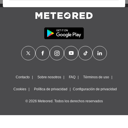
proveedores traten tus datos personales en virtud de un
interés legítimo, algo a lo que puedes oponerte. Para ello,
puede retirar su consentimiento u oponerse al tratamiento de
datos en cualquier momento haciendo clic en
"Configurar"
o
en nuestra
Política de Cookies
en este sitio web.
Nosotros y nuestros socios hacemos el siguiente
tratamiento de datos:
Almacenar la información en un dispositivo y/o acceder a
ella, uso de datos limitados para seleccionar anuncios
básicos, crear perfiles para publicidad personalizada, utilizar
perfiles para seleccionar la publicidad personalizada, crear un
perfil para personalizar el contenido, uso de perfiles para la
selección de contenido personalizado, medir el rendimiento
Contacto
Sobre nosotros
FAQ
Términos de uso
de la publicidad, medir el rendimiento del contenido,
comprender al público a través de estadísticas o a través de
Cookies
Política de privacidad
Configuración de privacidad
la combinación de datos procedentes de diferentes fuentes,
desarrollo y mejora de los servicios, uso de datos limitados
© 2026 Meteored. Todos los derechos reservados
con el objetivo de seleccionar el contenido.
Datos de localización geográfica precisa e identificación
mediante análisis de dispositivos, publicidad y contenido
personalizados, medición de publicidad y contenido,