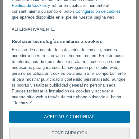
Vídeos
Política de Cookies
y retirar en cualquier momento el
consentimiento pulsando el botón
Configuración de cookies
que aparece disponible en el pie de nuestra página web.
Hace 8 horas
ALTERNATIVAMENTE,
Rechazar tecnologías similares a cookies
En caso de no aceptar la instalación de cookies, puedes
acceder a nuestro sitio web meteored.com.ec. En este caso,
te informamos de que solo se instalarán cookies que sean
necesarias para garantizar la navegación por el sitio web,
pero no se utilizarán cookies para analizar el comportamiento
ni para mostrar publicidad o contenido personalizado, aunque
sí podrás visualizar publicidad general no personalizada.
El tifón Dolphin azota varias zonas de
Un tornado azota Piraí do
China.
Puedes rechazar la instalación de cookies y acceder a
nuestro sitio web a través de este abono pulsando el botón
"Rechazar".
Con su consentimiento, nosotros y
nuestros socios
usamos
ACEPTAR Y CONTINUAR
Síguenos
cookies, identificadores únicos o tecnologías similares para
almacenar, acceder y procesar datos personales como su
visita en este sitio web, las direcciones IP y los
CONFIGURACIÓN
identificadores de cookies. Es posible que algunos