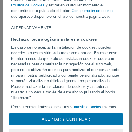
más de 1 metro de nieve en 24 horas en Val d'Isère, creando
Política de Cookies
y retirar en cualquier momento el
condiciones peligrosas y afectando la infraestructura local.
consentimiento pulsando el botón
Configuración de cookies
que aparece disponible en el pie de nuestra página web.
Vídeos
ALTERNATIVAMENTE,
Rechazar tecnologías similares a cookies
Hace 7 horas
En caso de no aceptar la instalación de cookies, puedes
acceder a nuestro sitio web meteored.com.ec. En este caso,
te informamos de que solo se instalarán cookies que sean
necesarias para garantizar la navegación por el sitio web,
pero no se utilizarán cookies para analizar el comportamiento
ni para mostrar publicidad o contenido personalizado, aunque
sí podrás visualizar publicidad general no personalizada.
Puedes rechazar la instalación de cookies y acceder a
nuestro sitio web a través de este abono pulsando el botón
Un enorme diablo de polvo fue
"Rechazar".
Tornados y lluvias torren
avistado en Zapponeta, Italia
Pelotas, Brasil.
Con su consentimiento, nosotros y
nuestros socios
usamos
cookies, identificadores únicos o tecnologías similares para
almacenar, acceder y procesar datos personales como su
ACEPTAR Y CONTINUAR
visita en este sitio web, las direcciones IP y los
Síguenos
identificadores de cookies. Es posible que algunos