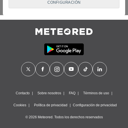
CONFIGURACIÓN
proveedores traten tus datos personales en virtud de un
interés legítimo, algo a lo que puedes oponerte. Para ello,
puede retirar su consentimiento u oponerse al tratamiento de
datos en cualquier momento haciendo clic en
"Configurar"
o
en nuestra
Política de Cookies
en este sitio web.
Nosotros y nuestros socios hacemos el siguiente
tratamiento de datos:
Almacenar la información en un dispositivo y/o acceder a
ella, uso de datos limitados para seleccionar anuncios
básicos, crear perfiles para publicidad personalizada, utilizar
perfiles para seleccionar la publicidad personalizada, crear un
perfil para personalizar el contenido, uso de perfiles para la
selección de contenido personalizado, medir el rendimiento
de la publicidad, medir el rendimiento del contenido,
comprender al público a través de estadísticas o a través de
la combinación de datos procedentes de diferentes fuentes,
Contacto
Sobre nosotros
FAQ
Términos de uso
desarrollo y mejora de los servicios, uso de datos limitados
con el objetivo de seleccionar el contenido.
Cookies
Política de privacidad
Configuración de privacidad
Datos de localización geográfica precisa e identificación
mediante análisis de dispositivos, publicidad y contenido
© 2026 Meteored. Todos los derechos reservados
personalizados, medición de publicidad y contenido,