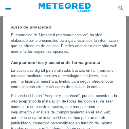
Aviso de privacidad
El contenido de Meteored (meteored.com.ec) ha sido
elaborado por profesionales para garantizar que la información
que se ofrece es de calidad. Puedes acceder a este sitio web
mediante las siguientes opciones:
Aceptar cookies y acceder de forma gratuita
La publicidad digital personalizada, basada en la información
recogida mediante cookies o tecnologías similares, nos
permite financiar nuestra actividad para seguir ofreciéndote
contenido con altos estándares de calidad sin coste.
¡Una gran nevada primaveral paraliza
Pulsando el botón "Aceptar y continuar", puedes acceder a la
Val d'Isère, Francia! En las últimas
web aceptando la instalación de todas las cookies, ya sean
horas ha caído más de un metro de
nuestras o de nuestros socios, que nos permiten el
seguimiento y análisis del comportamiento en el sitio web,
nieve
así como desarrollar un perfil específico para mostrarte
publicidad y contenido personalizado en función del mismo.
Una tormenta de nieve primaveral azota los Alpes franceses, con
Puedes consultar más información en nuestra