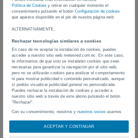
los fenómenos meteorológicos severos y la inestabilidad
Política de Cookies
y retirar en cualquier momento el
atmosférica.
consentimiento pulsando el botón
Configuración de cookies
que aparece disponible en el pie de nuestra página web.
Vídeos
ALTERNATIVAMENTE,
Rechazar tecnologías similares a cookies
Ayer
En caso de no aceptar la instalación de cookies, puedes
acceder a nuestro sitio web meteored.com.ec. En este caso,
te informamos de que solo se instalarán cookies que sean
necesarias para garantizar la navegación por el sitio web,
pero no se utilizarán cookies para analizar el comportamiento
ni para mostrar publicidad o contenido personalizado, aunque
sí podrás visualizar publicidad general no personalizada.
Puedes rechazar la instalación de cookies y acceder a
nuestro sitio web a través de este abono pulsando el botón
"Rechazar".
Tornados y lluvias torrenciales en
Un rayo impactó en un 
Pelotas, Brasil.
fútbol en Narathiwat, Tail
Con su consentimiento, nosotros y
nuestros socios
usamos
cookies, identificadores únicos o tecnologías similares para
almacenar, acceder y procesar datos personales como su
ACEPTAR Y CONTINUAR
visita en este sitio web, las direcciones IP y los
identificadores de cookies. Es posible que algunos