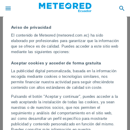
Aviso de privacidad
El contenido de Meteored (meteored.com.ec) ha sido
elaborado por profesionales para garantizar que la información
que se ofrece es de calidad. Puedes acceder a este sitio web
mediante las siguientes opciones:
Aceptar cookies y acceder de forma gratuita
La publicidad digital personalizada, basada en la información
recogida mediante cookies o tecnologías similares, nos
permite financiar nuestra actividad para seguir ofreciéndote
contenido con altos estándares de calidad sin coste.
Un tornado de tipo landspout fue
Pulsando el botón "Aceptar y continuar", puedes acceder a la
captado por las cámaras en Thai Binh,
web aceptando la instalación de todas las cookies, ya sean
Vietnam
nuestras o de nuestros socios, que nos permiten el
seguimiento y análisis del comportamiento en el sitio web,
Impresionantes imágenes muestran la formación de un tornado
así como desarrollar un perfil específico para mostrarte
tipo landspout sobre Thai Binh, Vietnam. Observá cómo este
publicidad y contenido personalizado en función del mismo.
imponente vórtice toca tierra, dejando en evidencia la fuerza de
Puedes consultar más información en nuestra