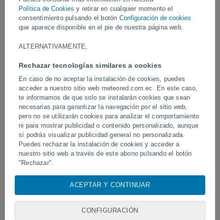
Vídeos
Política de Cookies
y retirar en cualquier momento el
consentimiento pulsando el botón
Configuración de cookies
que aparece disponible en el pie de nuestra página web.
Ayer
ALTERNATIVAMENTE,
Rechazar tecnologías similares a cookies
En caso de no aceptar la instalación de cookies, puedes
acceder a nuestro sitio web meteored.com.ec. En este caso,
te informamos de que solo se instalarán cookies que sean
necesarias para garantizar la navegación por el sitio web,
pero no se utilizarán cookies para analizar el comportamiento
ni para mostrar publicidad o contenido personalizado, aunque
sí podrás visualizar publicidad general no personalizada.
Erupción y actividad intensa en el
Devastadora inundación 
volcán de Fuego, Guatemala.
Puedes rechazar la instalación de cookies y acceder a
Chitral, Pakistán.
nuestro sitio web a través de este abono pulsando el botón
"Rechazar".
Con su consentimiento, nosotros y
nuestros socios
usamos
ACEPTAR Y CONTINUAR
Síguenos
cookies, identificadores únicos o tecnologías similares para
almacenar, acceder y procesar datos personales como su
visita en este sitio web, las direcciones IP y los
CONFIGURACIÓN
identificadores de cookies. Es posible que algunos