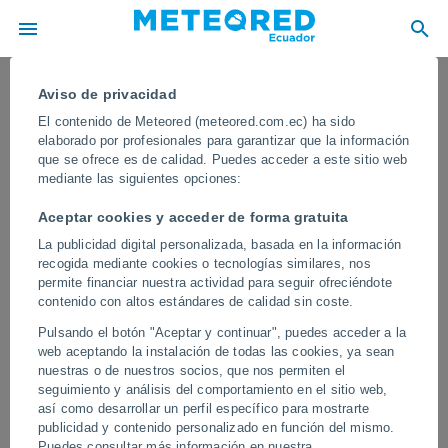
Aviso de privacidad
El contenido de Meteored (meteored.com.ec) ha sido
elaborado por profesionales para garantizar que la información
que se ofrece es de calidad. Puedes acceder a este sitio web
mediante las siguientes opciones:
Aceptar cookies y acceder de forma gratuita
La publicidad digital personalizada, basada en la información
recogida mediante cookies o tecnologías similares, nos
permite financiar nuestra actividad para seguir ofreciéndote
contenido con altos estándares de calidad sin coste.
Un parhelio y falso sol aparecen en
Pulsando el botón "Aceptar y continuar", puedes acceder a la
los cielos Hailar, China
web aceptando la instalación de todas las cookies, ya sean
nuestras o de nuestros socios, que nos permiten el
Este tipo de evento ocurre cuando la luz solar se refracta en
seguimiento y análisis del comportamiento en el sitio web,
cristales de hielo suspendidos en la atmósfera, generalmente en
así como desarrollar un perfil específico para mostrarte
cirros a gran altitud.
publicidad y contenido personalizado en función del mismo.
Puedes consultar más información en nuestra