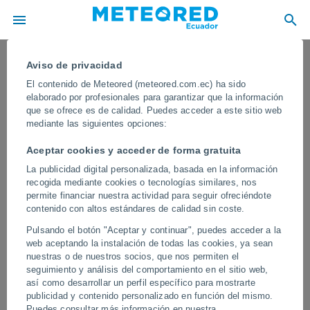
Aviso de privacidad
El contenido de Meteored (meteored.com.ec) ha sido
elaborado por profesionales para garantizar que la información
que se ofrece es de calidad. Puedes acceder a este sitio web
mediante las siguientes opciones:
Aceptar cookies y acceder de forma gratuita
La publicidad digital personalizada, basada en la información
recogida mediante cookies o tecnologías similares, nos
permite financiar nuestra actividad para seguir ofreciéndote
contenido con altos estándares de calidad sin coste.
¡Un meteoro muy brillante ilumina los
Pulsando el botón "Aceptar y continuar", puedes acceder a la
cielos de Santa Catarina, Brasil! Este
web aceptando la instalación de todas las cookies, ya sean
bólido pertenece a la lluvia de
nuestras o de nuestros socios, que nos permiten el
seguimiento y análisis del comportamiento en el sitio web,
estrellas las líridas
así como desarrollar un perfil específico para mostrarte
publicidad y contenido personalizado en función del mismo.
El increíble fenóneno iluminó el cielo nocturno en Río Grande del
Puedes consultar más información en nuestra