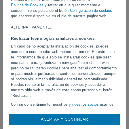
Sur, Brasil. Según Carlos Fernando Jung, director del Observatorio
Política de Cookies
y retirar en cualquier momento el
Espacial Heller y Jung, el meteoro “es quizás el más brillante
consentimiento pulsando el botón
Configuración de cookies
observado en la región”.
que aparece disponible en el pie de nuestra página web.
Vídeos
ALTERNATIVAMENTE,
Rechazar tecnologías similares a cookies
Hoy
En caso de no aceptar la instalación de cookies, puedes
acceder a nuestro sitio web meteored.com.ec. En este caso,
te informamos de que solo se instalarán cookies que sean
necesarias para garantizar la navegación por el sitio web,
pero no se utilizarán cookies para analizar el comportamiento
ni para mostrar publicidad o contenido personalizado, aunque
sí podrás visualizar publicidad general no personalizada.
Puedes rechazar la instalación de cookies y acceder a
nuestro sitio web a través de este abono pulsando el botón
"Rechazar".
Tornados y lluvias torrenciales en
Un rayo impactó en un 
Con su consentimiento, nosotros y
nuestros socios
usamos
Pelotas, Brasil.
fútbol en Narathiwat, Tail
cookies, identificadores únicos o tecnologías similares para
almacenar, acceder y procesar datos personales como su
ACEPTAR Y CONTINUAR
visita en este sitio web, las direcciones IP y los
identificadores de cookies. Es posible que algunos