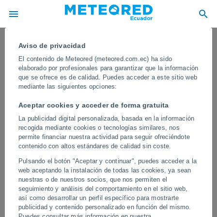
Aviso de privacidad
El contenido de Meteored (meteored.com.ec) ha sido
elaborado por profesionales para garantizar que la información
que se ofrece es de calidad. Puedes acceder a este sitio web
mediante las siguientes opciones:
Aceptar cookies y acceder de forma gratuita
La publicidad digital personalizada, basada en la información
recogida mediante cookies o tecnologías similares, nos
permite financiar nuestra actividad para seguir ofreciéndote
contenido con altos estándares de calidad sin coste.
Un extraño remolino aparece en las
Pulsando el botón "Aceptar y continuar", puedes acceder a la
costas de Puerto Escondido, México
web aceptando la instalación de todas las cookies, ya sean
nuestras o de nuestros socios, que nos permiten el
Un vórtice hidrodinámico fue registrado en pleno temporal frente a
seguimiento y análisis del comportamiento en el sitio web,
la Bahía Principal de Puerto Escondido, Oaxaca, sorprendiendo a
así como desarrollar un perfil específico para mostrarte
visitantes y surfistas.
publicidad y contenido personalizado en función del mismo.
Puedes consultar más información en nuestra