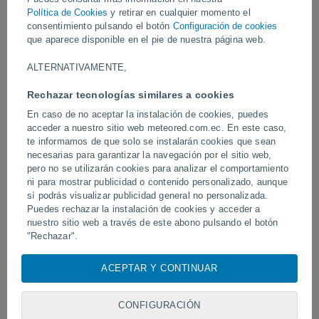
Vídeos
Política de Cookies
y retirar en cualquier momento el
consentimiento pulsando el botón
Configuración de cookies
que aparece disponible en el pie de nuestra página web.
Hace 7 horas
ALTERNATIVAMENTE,
Rechazar tecnologías similares a cookies
En caso de no aceptar la instalación de cookies, puedes
acceder a nuestro sitio web meteored.com.ec. En este caso,
te informamos de que solo se instalarán cookies que sean
necesarias para garantizar la navegación por el sitio web,
pero no se utilizarán cookies para analizar el comportamiento
ni para mostrar publicidad o contenido personalizado, aunque
sí podrás visualizar publicidad general no personalizada.
Un enorme diablo de polvo fue
Tornados y lluvias torren
avistado en Zapponeta, Italia
Puedes rechazar la instalación de cookies y acceder a
Pelotas, Brasil.
nuestro sitio web a través de este abono pulsando el botón
"Rechazar".
Con su consentimiento, nosotros y
nuestros socios
usamos
ACEPTAR Y CONTINUAR
Síguenos
cookies, identificadores únicos o tecnologías similares para
almacenar, acceder y procesar datos personales como su
visita en este sitio web, las direcciones IP y los
CONFIGURACIÓN
identificadores de cookies. Es posible que algunos