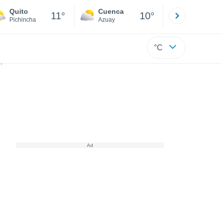
Quito
Cuenca
Atacames
11°
10°
Pichincha
Azuay
Esmeraldas
°C