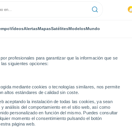
empo
Vídeos
Alertas
Mapas
Satélites
Modelos
Mundo
or profesionales para garantizar que la información que se
 las siguientes opciones:
 imperial ibérica y un zorro en la Comunidad de Madrid, España
ecogida mediante cookies o tecnologías similares, nos permite
on altos estándares de calidad sin coste.
eb aceptando la instalación de todas las cookies, ya sean
 y análisis del comportamiento en el sitio web, así como
ntenido personalizado en función del mismo. Puedes consultar
alquier momento el consentimiento pulsando el botón
uestra página web.