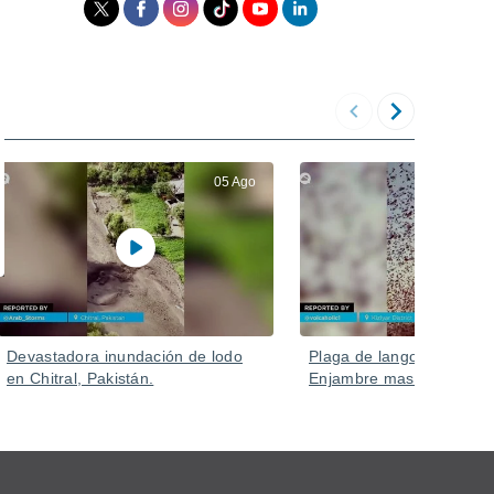
05 Ago
Devastadora inundación de lodo
Plaga de langostas en Ru
en Chitral, Pakistán.
Enjambre masivo en Kizlya