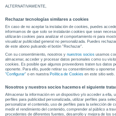
ALTERNATIVAMENTE,
Rechazar tecnologías similares a cookies
En caso de no aceptar la instalación de cookies, puedes accede
informamos de que solo se instalarán cookies que sean necesari
utilizarán cookies para analizar el comportamiento ni para most
visualizar publicidad general no personalizada. Puedes rechazar
de este abono pulsando el botón "Rechazar".
Con su consentimiento, nosotros y
nuestros socios
usamos cooki
almacenar, acceder y procesar datos personales como su visita e
cookies. Es posible que algunos proveedores traten tus datos pe
oponerte. Para ello, puede retirar su consentimiento u oponerse
"Configurar"
o en nuestra
Política de Cookies
en este sitio web.
Tenso enfrentamiento en
Nosotros y nuestros socios hacemos el siguiente trata
Almacenar la información en un dispositivo y/o acceder a ella, 
ibérica y un zorro en l
perfiles para publicidad personalizada, utilizar perfiles para sele
personalizar el contenido, uso de perfiles para la selección de c
España
medir el rendimiento del contenido, comprender al público a tra
procedentes de diferentes fuentes, desarrollo y mejora de los se