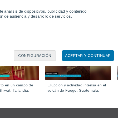
la naturaleza silvestre convive cerca de áreas urbanas y
e análisis de dispositivos, publicidad y contenido
n de audiencia y desarrollo de servicios.
06 Ago
05 Ago
CONFIGURACIÓN
ACEPTAR Y CONTINUAR
ctó en un campo de
Erupción y actividad intensa en el
thiwat, Tailandia.
volcán de Fuego, Guatemala.