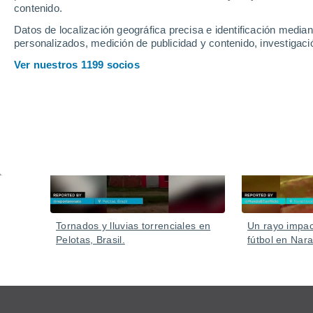
La escena tiene lugar en la Sierra de Madrid, donde 
contenido.
periurbanas.
Datos de localización geográfica precisa e identificación mediant
personalizados, medición de publicidad y contenido, investigació
Ver nuestros 1199 socios
Vídeos
Ayer
Tornados y lluvias torrenciales en
Un rayo impa
Pelotas, Brasil.
fútbol en Nara