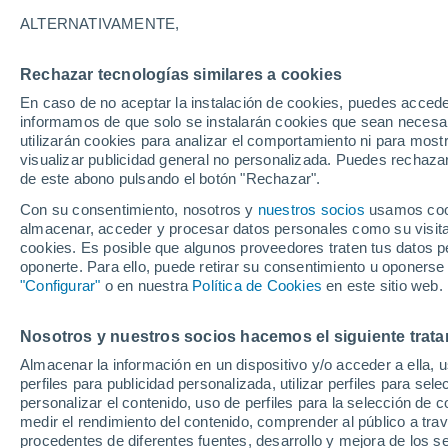
ALTERNATIVAMENTE,
Rechazar tecnologías similares a cookies
En caso de no aceptar la instalación de cookies, puedes accede
informamos de que solo se instalarán cookies que sean necesari
utilizarán cookies para analizar el comportamiento ni para most
visualizar publicidad general no personalizada. Puedes rechazar
de este abono pulsando el botón "Rechazar".
Con su consentimiento, nosotros y
nuestros socios
usamos cooki
almacenar, acceder y procesar datos personales como su visita e
cookies. Es posible que algunos proveedores traten tus datos pe
oponerte. Para ello, puede retirar su consentimiento u oponerse
"Configurar"
o en nuestra
Política de Cookies
en este sitio web.
Registran una erupción 
Nosotros y nuestros socios hacemos el siguiente trata
Almacenar la información en un dispositivo y/o acceder a ella, 
volcán Taal, Filipinas
perfiles para publicidad personalizada, utilizar perfiles para sele
personalizar el contenido, uso de perfiles para la selección de c
Es uno de los tipos de erupciones más explosivos, y
medir el rendimiento del contenido, comprender al público a tra
amplifica masivamente la violencia de la explosión.
procedentes de diferentes fuentes, desarrollo y mejora de los se