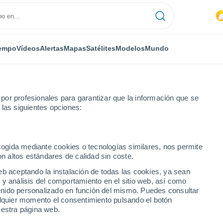
empo
Vídeos
Alertas
Mapas
Satélites
Modelos
Mundo
or profesionales para garantizar que la información que se
 las siguientes opciones:
a en el volcán Taal, Filipinas
ecogida mediante cookies o tecnologías similares, nos permite
on altos estándares de calidad sin coste.
eb aceptando la instalación de todas las cookies, ya sean
 y análisis del comportamiento en el sitio web, así como
ntenido personalizado en función del mismo. Puedes consultar
alquier momento el consentimiento pulsando el botón
uestra página web.