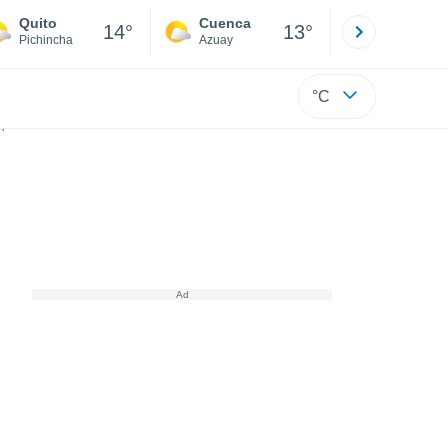
Quito
Cuenca
Atacames
14°
13°
Pichincha
Azuay
Esmeraldas
°C