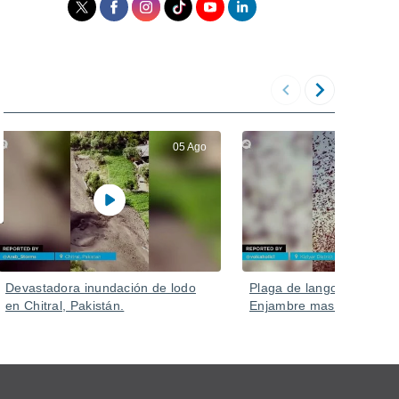
05 Ago
Devastadora inundación de lodo
Plaga de langostas en Ru
en Chitral, Pakistán.
Enjambre masivo en Kizlya