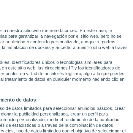
r a nuestro sitio web meteored.com.ec. En este caso, te
as para garantizar la navegación por el sitio web, pero no se
rar publicidad o contenido personalizado, aunque sí podrás
 la instalación de cookies y acceder a nuestro sitio web a través
es, identificadores únicos o tecnologías similares para
n este sitio web, las direcciones IP y los identificadores de
rsonales en virtud de un interés legítimo, algo a lo que puedes
 al tratamiento de datos en cualquier momento haciendo clic en
freatomagmática en el
miento de datos:
uso de datos limitados para seleccionar anuncios básicos, crear
ccionar la publicidad personalizada, crear un perfil para
ontenido personalizado, medir el rendimiento de la publicidad,
a que el agua que se convierte instantáneamente en vapor
vés de estadísticas o a través de la combinación de datos
rvicios, uso de datos limitados con el objetivo de seleccionar el