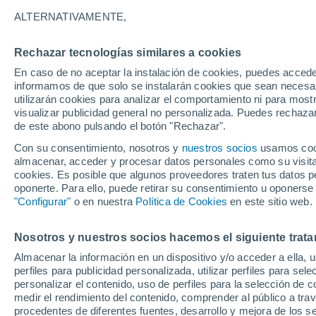
ALTERNATIVAMENTE,
Rechazar tecnologías similares a cookies
En caso de no aceptar la instalación de cookies, puedes accede
informamos de que solo se instalarán cookies que sean necesari
utilizarán cookies para analizar el comportamiento ni para most
visualizar publicidad general no personalizada. Puedes rechazar
de este abono pulsando el botón "Rechazar".
Con su consentimiento, nosotros y
nuestros socios
usamos cooki
almacenar, acceder y procesar datos personales como su visita e
cookies. Es posible que algunos proveedores traten tus datos pe
oponerte. Para ello, puede retirar su consentimiento u oponerse
"Configurar"
o en nuestra
Política de Cookies
en este sitio web.
¡Olas gigantes en Oaxac
Nosotros y nuestros socios hacemos el siguiente trata
Almacenar la información en un dispositivo y/o acceder a ella, 
de Erick! La aproximaci
perfiles para publicidad personalizada, utilizar perfiles para sele
personalizar el contenido, uso de perfiles para la selección de c
huracán de categoría 4 
medir el rendimiento del contenido, comprender al público a tra
procedentes de diferentes fuentes, desarrollo y mejora de los se