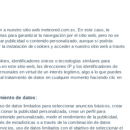
r a nuestro sitio web meteored.com.ec. En este caso, te
as para garantizar la navegación por el sitio web, pero no se
rar publicidad o contenido personalizado, aunque sí podrás
 la instalación de cookies y acceder a nuestro sitio web a través
es, identificadores únicos o tecnologías similares para
n este sitio web, las direcciones IP y los identificadores de
rsonales en virtud de un interés legítimo, algo a lo que puedes
 al tratamiento de datos en cualquier momento haciendo clic en
a (Mexico) por la llegada
miento de datos:
uso de datos limitados para seleccionar anuncios básicos, crear
ón de este devastador
ccionar la publicidad personalizada, crear un perfil para
ontenido personalizado, medir el rendimiento de la publicidad,
está causando graves
vés de estadísticas o a través de la combinación de datos
rvicios, uso de datos limitados con el objetivo de seleccionar el