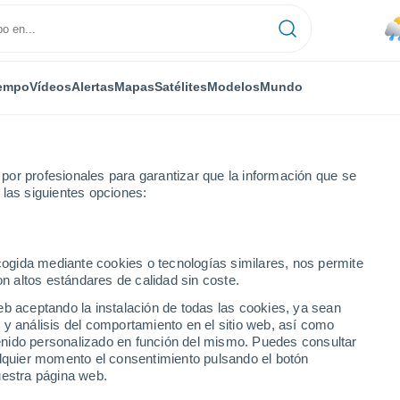
empo
Vídeos
Alertas
Mapas
Satélites
Modelos
Mundo
or profesionales para garantizar que la información que se
 las siguientes opciones:
r la llegada de Erick! La aproximación de este devastador huracán de
ecogida mediante cookies o tecnologías similares, nos permite
on altos estándares de calidad sin coste.
eb aceptando la instalación de todas las cookies, ya sean
 y análisis del comportamiento en el sitio web, así como
ntenido personalizado en función del mismo. Puedes consultar
alquier momento el consentimiento pulsando el botón
uestra página web.