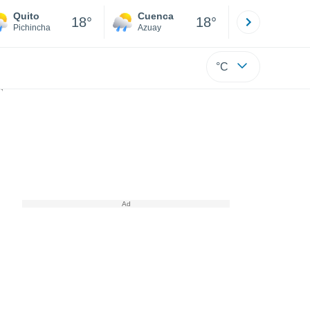
Quito
Cuenca
Atacames
18°
18°
Pichincha
Azuay
Esmeraldas
°C
 categoría 4 está causando graves inundaciones