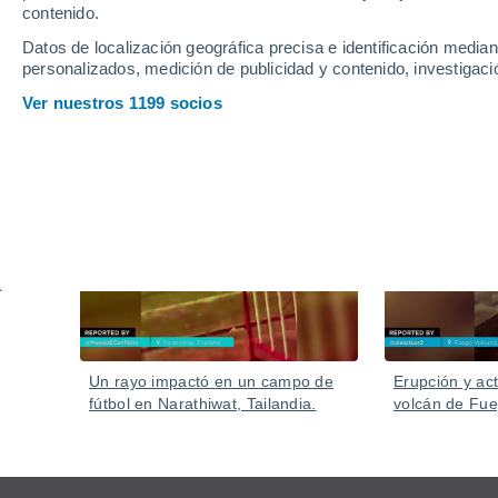
inundaciones
contenido.
En las últimas horas ha provocado cortes de electric
Datos de localización geográfica precisa e identificación mediant
personalizados, medición de publicidad y contenido, investigació
cierre de cientos de negocios por el impacto del hura
Ver nuestros 1199 socios
Vídeos
Hace 8 horas
Un rayo impactó en un campo de
Erupción y act
fútbol en Narathiwat, Tailandia.
volcán de Fu