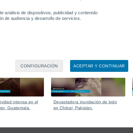
idad y daños a los árboles. Se ordenaron evacuaciones y el
e análisis de dispositivos, publicidad y contenido
n de audiencia y desarrollo de servicios.
cán.
Ayer
Ayer
CONFIGURACIÓN
ACEPTAR Y CONTINUAR
ividad intensa en el
Devastadora inundación de lodo
ego, Guatemala.
en Chitral, Pakistán.