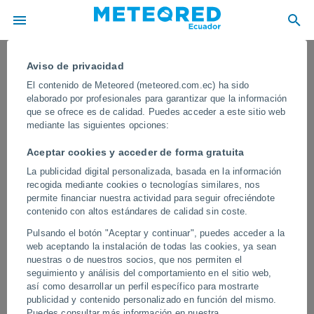
Aviso de privacidad
El contenido de Meteored (meteored.com.ec) ha sido
elaborado por profesionales para garantizar que la información
que se ofrece es de calidad. Puedes acceder a este sitio web
mediante las siguientes opciones:
Aceptar cookies y acceder de forma gratuita
La publicidad digital personalizada, basada en la información
recogida mediante cookies o tecnologías similares, nos
permite financiar nuestra actividad para seguir ofreciéndote
contenido con altos estándares de calidad sin coste.
Miles de pepinos de mar rosados
Pulsando el botón "Aceptar y continuar", puedes acceder a la
aparecen en las playas de Mae
web aceptando la instalación de todas las cookies, ya sean
Ramphueng, Tailandia
nuestras o de nuestros socios, que nos permiten el
seguimiento y análisis del comportamiento en el sitio web,
Las autoridades están investigando esta situación anómala que ha
así como desarrollar un perfil específico para mostrarte
dejado varias playas de la región teñidas de rosa. Se apuntan a
publicidad y contenido personalizado en función del mismo.
las corrientes y a las fuertes lluvias como posibles causas.
Puedes consultar más información en nuestra