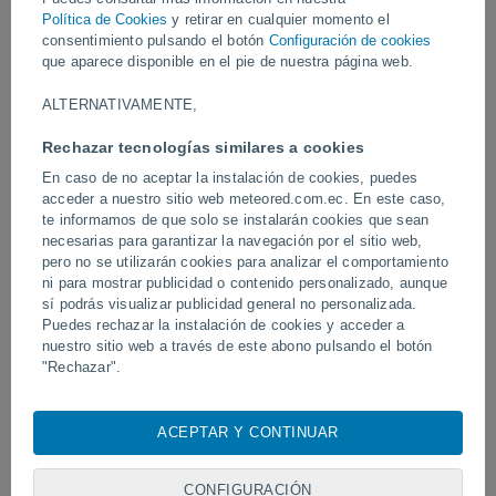
Política de Cookies
y retirar en cualquier momento el
consentimiento pulsando el botón
Configuración de cookies
Vídeos
que aparece disponible en el pie de nuestra página web.
ALTERNATIVAMENTE,
Ayer
Rechazar tecnologías similares a cookies
En caso de no aceptar la instalación de cookies, puedes
acceder a nuestro sitio web meteored.com.ec. En este caso,
te informamos de que solo se instalarán cookies que sean
necesarias para garantizar la navegación por el sitio web,
pero no se utilizarán cookies para analizar el comportamiento
ni para mostrar publicidad o contenido personalizado, aunque
sí podrás visualizar publicidad general no personalizada.
Puedes rechazar la instalación de cookies y acceder a
Un enorme diablo de polvo fue
Tornados y lluvias torren
nuestro sitio web a través de este abono pulsando el botón
avistado en Zapponeta, Italia
Pelotas, Brasil.
"Rechazar".
Con su consentimiento, nosotros y
nuestros socios
usamos
cookies, identificadores únicos o tecnologías similares para
ACEPTAR Y CONTINUAR
almacenar, acceder y procesar datos personales como su
Síguenos
visita en este sitio web, las direcciones IP y los
identificadores de cookies. Es posible que algunos
CONFIGURACIÓN