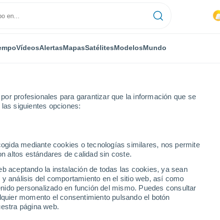
empo
Vídeos
Alertas
Mapas
Satélites
Modelos
Mundo
or profesionales para garantizar que la información que se
 las siguientes opciones:
ves inundaciones en #Favara (Sicilia), Italia. Los bomberos realizan c
ecogida mediante cookies o tecnologías similares, nos permite
on altos estándares de calidad sin coste.
eb aceptando la instalación de todas las cookies, ya sean
 y análisis del comportamiento en el sitio web, así como
ntenido personalizado en función del mismo. Puedes consultar
alquier momento el consentimiento pulsando el botón
uestra página web.