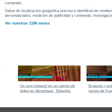
personas atrapadas
contenido.
Varias zonas de la isla han sufrido inundaciones a ca
Datos de localización geográfica precisa e identificación mediant
personalizados, medición de publicidad y contenido, investigació
desbordado en cuestión de muy pocas horas.
Ver nuestros 1199 socios
Vídeos
Hace 5 horas
Un rayo impactó en un campo de
Erupción y act
fútbol en Narathiwat, Tailandia.
volcán de Fu