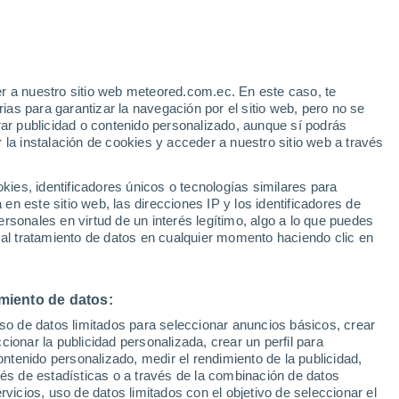
r a nuestro sitio web meteored.com.ec. En este caso, te
as para garantizar la navegación por el sitio web, pero no se
rar publicidad o contenido personalizado, aunque sí podrás
 la instalación de cookies y acceder a nuestro sitio web a través
es, identificadores únicos o tecnologías similares para
n este sitio web, las direcciones IP y los identificadores de
rsonales en virtud de un interés legítimo, algo a lo que puedes
 al tratamiento de datos en cualquier momento haciendo clic en
 provocan graves
miento de datos:
uso de datos limitados para seleccionar anuncios básicos, crear
Sicilia), Italia. Los
ccionar la publicidad personalizada, crear un perfil para
ontenido personalizado, medir el rendimiento de la publicidad,
os de rescates de
vés de estadísticas o a través de la combinación de datos
rvicios, uso de datos limitados con el objetivo de seleccionar el