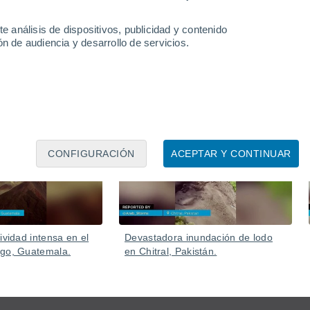
usa de las fuertes precipitaciones. Varios ríos se han
e análisis de dispositivos, publicidad y contenido
n de audiencia y desarrollo de servicios.
Ayer
Ayer
CONFIGURACIÓN
ACEPTAR Y CONTINUAR
ividad intensa en el
Devastadora inundación de lodo
ego, Guatemala.
en Chitral, Pakistán.