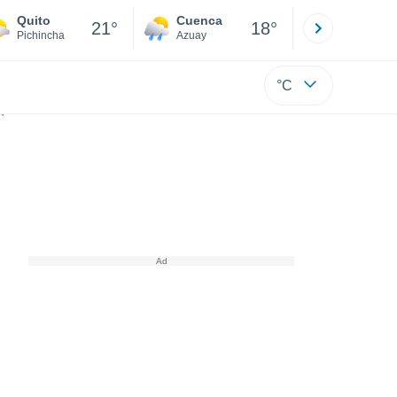
Quito
Cuenca
Atacames
21°
18°
Pichincha
Azuay
Esmeraldas
°C
ientos de rescates de personas atrapadas