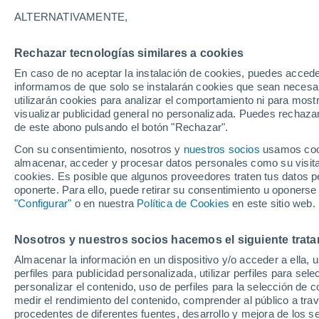
ALTERNATIVAMENTE,
Rechazar tecnologías similares a cookies
En caso de no aceptar la instalación de cookies, puedes accede
informamos de que solo se instalarán cookies que sean necesari
utilizarán cookies para analizar el comportamiento ni para most
visualizar publicidad general no personalizada. Puedes rechazar
de este abono pulsando el botón "Rechazar".
Con su consentimiento, nosotros y
nuestros socios
usamos cooki
almacenar, acceder y procesar datos personales como su visita e
cookies. Es posible que algunos proveedores traten tus datos pe
oponerte. Para ello, puede retirar su consentimiento u oponerse
"Configurar"
o en nuestra
Política de Cookies
en este sitio web.
Las lluvias torrenciales
Nosotros y nuestros socios hacemos el siguiente trata
Almacenar la información en un dispositivo y/o acceder a ella, 
inundaciones en #Favara (
perfiles para publicidad personalizada, utilizar perfiles para sele
personalizar el contenido, uso de perfiles para la selección de c
bomberos realizan cient
medir el rendimiento del contenido, comprender al público a tra
procedentes de diferentes fuentes, desarrollo y mejora de los se