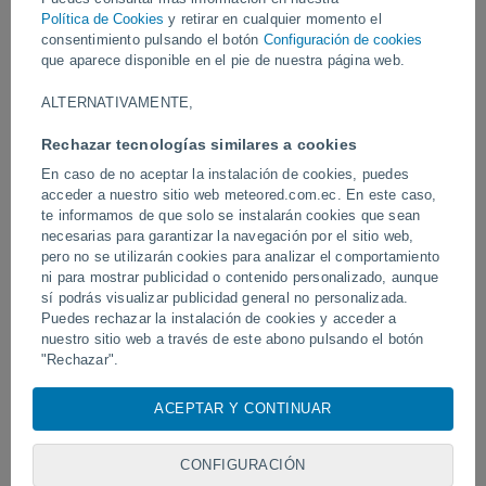
Vídeos
Política de Cookies
y retirar en cualquier momento el
consentimiento pulsando el botón
Configuración de cookies
que aparece disponible en el pie de nuestra página web.
Hace 4 horas
ALTERNATIVAMENTE,
Rechazar tecnologías similares a cookies
En caso de no aceptar la instalación de cookies, puedes
acceder a nuestro sitio web meteored.com.ec. En este caso,
te informamos de que solo se instalarán cookies que sean
necesarias para garantizar la navegación por el sitio web,
pero no se utilizarán cookies para analizar el comportamiento
ni para mostrar publicidad o contenido personalizado, aunque
sí podrás visualizar publicidad general no personalizada.
Un enorme diablo de polvo fue
Tornados y lluvias torren
avistado en Zapponeta, Italia
Puedes rechazar la instalación de cookies y acceder a
Pelotas, Brasil.
nuestro sitio web a través de este abono pulsando el botón
"Rechazar".
Con su consentimiento, nosotros y
nuestros socios
usamos
ACEPTAR Y CONTINUAR
Síguenos
cookies, identificadores únicos o tecnologías similares para
almacenar, acceder y procesar datos personales como su
visita en este sitio web, las direcciones IP y los
CONFIGURACIÓN
identificadores de cookies. Es posible que algunos