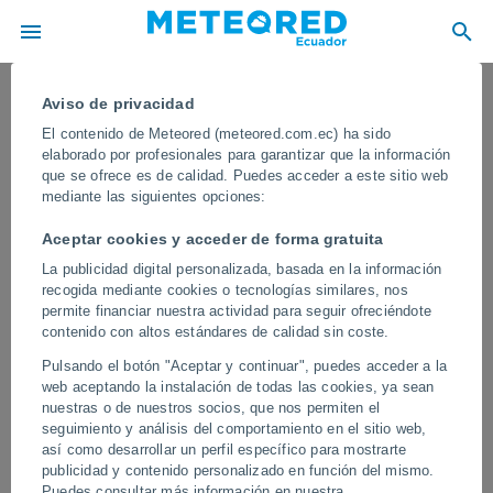
Aviso de privacidad
El contenido de Meteored (meteored.com.ec) ha sido
elaborado por profesionales para garantizar que la información
que se ofrece es de calidad. Puedes acceder a este sitio web
mediante las siguientes opciones:
Aceptar cookies y acceder de forma gratuita
La publicidad digital personalizada, basada en la información
recogida mediante cookies o tecnologías similares, nos
permite financiar nuestra actividad para seguir ofreciéndote
contenido con altos estándares de calidad sin coste.
Las lluvias torrenciales azotan
Pulsando el botón "Aceptar y continuar", puedes acceder a la
Venezuela tras el doble terremoto
web aceptando la instalación de todas las cookies, ya sean
nuestras o de nuestros socios, que nos permiten el
En las últimas horas se han registrado precipitaciones muy
seguimiento y análisis del comportamiento en el sitio web,
intensas en varias regiones, mientras que otras siguen inmersas
así como desarrollar un perfil específico para mostrarte
en las tareas de búsqueda de supervivientes del doble terremoto.
publicidad y contenido personalizado en función del mismo.
Puedes consultar más información en nuestra