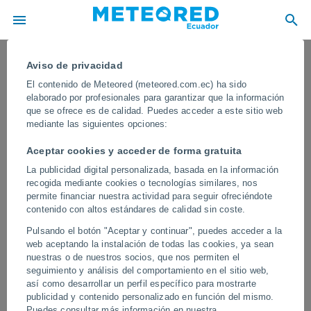
Aviso de privacidad
El contenido de Meteored (meteored.com.ec) ha sido
elaborado por profesionales para garantizar que la información
que se ofrece es de calidad. Puedes acceder a este sitio web
mediante las siguientes opciones:
Aceptar cookies y acceder de forma gratuita
La publicidad digital personalizada, basada en la información
recogida mediante cookies o tecnologías similares, nos
permite financiar nuestra actividad para seguir ofreciéndote
contenido con altos estándares de calidad sin coste.
Las calles se convierten en río en
Pulsando el botón "Aceptar y continuar", puedes acceder a la
varias ciudades del sur de Italia
web aceptando la instalación de todas las cookies, ya sean
nuestras o de nuestros socios, que nos permiten el
En varias ciudades del sur de Italia, intensas lluvias han provocado
seguimiento y análisis del comportamiento en el sitio web,
una situación crítica, causando graves inundaciones en calles y
así como desarrollar un perfil específico para mostrarte
viviendas, arrastre de vehículos, anegamiento de sótanos y
publicidad y contenido personalizado en función del mismo.
garajes, daños en comercios e infraestructura urbana, y poniendo
Puedes consultar más información en nuestra