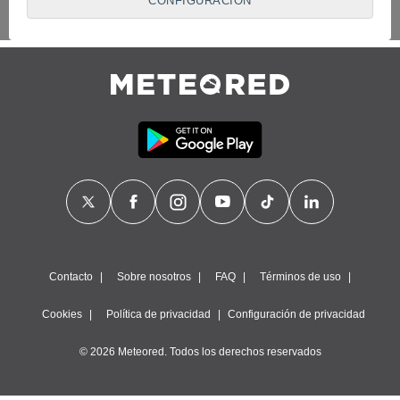
CONFIGURACIÓN
proveedores traten tus datos personales en virtud de un
interés legítimo, algo a lo que puedes oponerte. Para ello,
puede retirar su consentimiento u oponerse al tratamiento de
datos en cualquier momento haciendo clic en
"Configurar"
o
en nuestra
Política de Cookies
en este sitio web.
Nosotros y nuestros socios hacemos el siguiente
tratamiento de datos:
Almacenar la información en un dispositivo y/o acceder a
ella, uso de datos limitados para seleccionar anuncios
básicos, crear perfiles para publicidad personalizada, utilizar
perfiles para seleccionar la publicidad personalizada, crear un
perfil para personalizar el contenido, uso de perfiles para la
selección de contenido personalizado, medir el rendimiento
de la publicidad, medir el rendimiento del contenido,
comprender al público a través de estadísticas o a través de
Contacto
Sobre nosotros
FAQ
Términos de uso
la combinación de datos procedentes de diferentes fuentes,
desarrollo y mejora de los servicios, uso de datos limitados
Cookies
Política de privacidad
Configuración de privacidad
con el objetivo de seleccionar el contenido.
Datos de localización geográfica precisa e identificación
© 2026 Meteored. Todos los derechos reservados
mediante análisis de dispositivos, publicidad y contenido
personalizados, medición de publicidad y contenido,