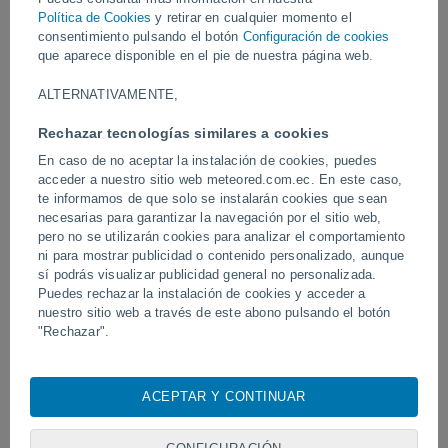
en serio riesgo la seguridad de la población.
Política de Cookies
y retirar en cualquier momento el
consentimiento pulsando el botón
Configuración de cookies
Vídeos
que aparece disponible en el pie de nuestra página web.
ALTERNATIVAMENTE,
Ayer
Rechazar tecnologías similares a cookies
En caso de no aceptar la instalación de cookies, puedes
acceder a nuestro sitio web meteored.com.ec. En este caso,
te informamos de que solo se instalarán cookies que sean
necesarias para garantizar la navegación por el sitio web,
pero no se utilizarán cookies para analizar el comportamiento
ni para mostrar publicidad o contenido personalizado, aunque
sí podrás visualizar publicidad general no personalizada.
Puedes rechazar la instalación de cookies y acceder a
nuestro sitio web a través de este abono pulsando el botón
Tornados y lluvias torrenciales en
Un rayo impactó en un 
"Rechazar".
Pelotas, Brasil.
fútbol en Narathiwat, Tail
Con su consentimiento, nosotros y
nuestros socios
usamos
cookies, identificadores únicos o tecnologías similares para
ACEPTAR Y CONTINUAR
almacenar, acceder y procesar datos personales como su
Síguenos
visita en este sitio web, las direcciones IP y los
identificadores de cookies. Es posible que algunos