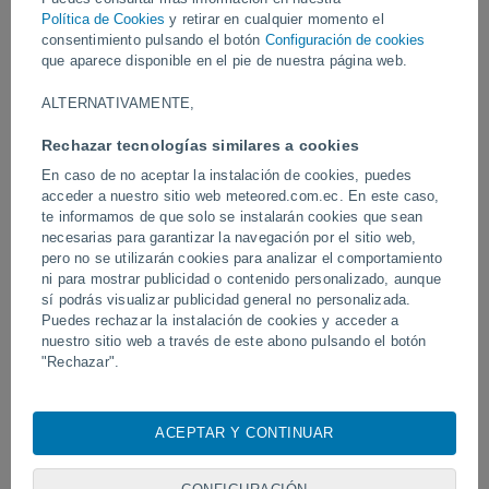
desprendimientos.
Política de Cookies
y retirar en cualquier momento el
consentimiento pulsando el botón
Configuración de cookies
Vídeos
que aparece disponible en el pie de nuestra página web.
ALTERNATIVAMENTE,
Ayer
Rechazar tecnologías similares a cookies
En caso de no aceptar la instalación de cookies, puedes
acceder a nuestro sitio web meteored.com.ec. En este caso,
te informamos de que solo se instalarán cookies que sean
necesarias para garantizar la navegación por el sitio web,
pero no se utilizarán cookies para analizar el comportamiento
ni para mostrar publicidad o contenido personalizado, aunque
sí podrás visualizar publicidad general no personalizada.
Puedes rechazar la instalación de cookies y acceder a
nuestro sitio web a través de este abono pulsando el botón
Tornados y lluvias torrenciales en
Un rayo impactó en un 
"Rechazar".
Pelotas, Brasil.
fútbol en Narathiwat, Tail
Con su consentimiento, nosotros y
nuestros socios
usamos
cookies, identificadores únicos o tecnologías similares para
ACEPTAR Y CONTINUAR
almacenar, acceder y procesar datos personales como su
Síguenos
visita en este sitio web, las direcciones IP y los
identificadores de cookies. Es posible que algunos