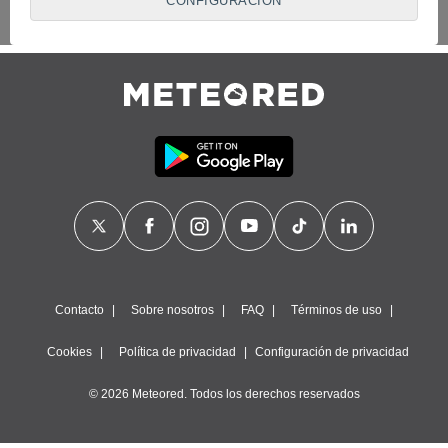
CONFIGURACIÓN
proveedores traten tus datos personales en virtud de un
interés legítimo, algo a lo que puedes oponerte. Para ello,
puede retirar su consentimiento u oponerse al tratamiento de
datos en cualquier momento haciendo clic en
"Configurar"
o
en nuestra
Política de Cookies
en este sitio web.
Nosotros y nuestros socios hacemos el siguiente
tratamiento de datos:
Almacenar la información en un dispositivo y/o acceder a
ella, uso de datos limitados para seleccionar anuncios
básicos, crear perfiles para publicidad personalizada, utilizar
perfiles para seleccionar la publicidad personalizada, crear un
perfil para personalizar el contenido, uso de perfiles para la
selección de contenido personalizado, medir el rendimiento
de la publicidad, medir el rendimiento del contenido,
comprender al público a través de estadísticas o a través de
Contacto
Sobre nosotros
FAQ
Términos de uso
la combinación de datos procedentes de diferentes fuentes,
desarrollo y mejora de los servicios, uso de datos limitados
Cookies
Política de privacidad
Configuración de privacidad
con el objetivo de seleccionar el contenido.
Datos de localización geográfica precisa e identificación
© 2026 Meteored. Todos los derechos reservados
mediante análisis de dispositivos, publicidad y contenido
personalizados, medición de publicidad y contenido,