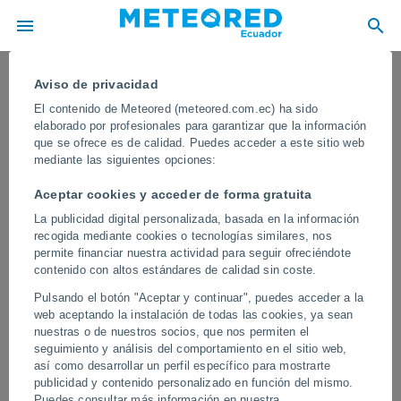
Aviso de privacidad
El contenido de Meteored (meteored.com.ec) ha sido
elaborado por profesionales para garantizar que la información
que se ofrece es de calidad. Puedes acceder a este sitio web
mediante las siguientes opciones:
Aceptar cookies y acceder de forma gratuita
La publicidad digital personalizada, basada en la información
recogida mediante cookies o tecnologías similares, nos
permite financiar nuestra actividad para seguir ofreciéndote
contenido con altos estándares de calidad sin coste.
Grandes bloques de nieve caen del
Pulsando el botón "Aceptar y continuar", puedes acceder a la
techo en Minamiaizu, Japón
web aceptando la instalación de todas las cookies, ya sean
nuestras o de nuestros socios, que nos permiten el
El hecho ocurrió en el Gimnasio Nango durante las nevadas
seguimiento y análisis del comportamiento en el sitio web,
récord de febrero de 2026, cuando la nieve acumulada se
así como desarrollar un perfil específico para mostrarte
desplomó repentinamente desde el techo. Las autoridades locales
publicidad y contenido personalizado en función del mismo.
advirtieron no acercarse a los edificios por el riesgo de nuevos
Puedes consultar más información en nuestra