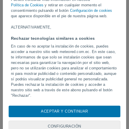
Política de Cookies
y retirar en cualquier momento el
Vídeos
consentimiento pulsando el botón
Configuración de cookies
que aparece disponible en el pie de nuestra página web.
ALTERNATIVAMENTE,
Hace 1 hora
Rechazar tecnologías similares a cookies
En caso de no aceptar la instalación de cookies, puedes
acceder a nuestro sitio web meteored.com.ec. En este caso,
te informamos de que solo se instalarán cookies que sean
necesarias para garantizar la navegación por el sitio web,
pero no se utilizarán cookies para analizar el comportamiento
ni para mostrar publicidad o contenido personalizado, aunque
sí podrás visualizar publicidad general no personalizada.
Puedes rechazar la instalación de cookies y acceder a
Un rayo impactó en un campo de
Erupción y actividad inte
nuestro sitio web a través de este abono pulsando el botón
fútbol en Narathiwat, Tailandia.
volcán de Fuego, Guatem
"Rechazar".
Con su consentimiento, nosotros y
nuestros socios
usamos
cookies, identificadores únicos o tecnologías similares para
ACEPTAR Y CONTINUAR
Síguenos
almacenar, acceder y procesar datos personales como su
visita en este sitio web, las direcciones IP y los
identificadores de cookies. Es posible que algunos
CONFIGURACIÓN