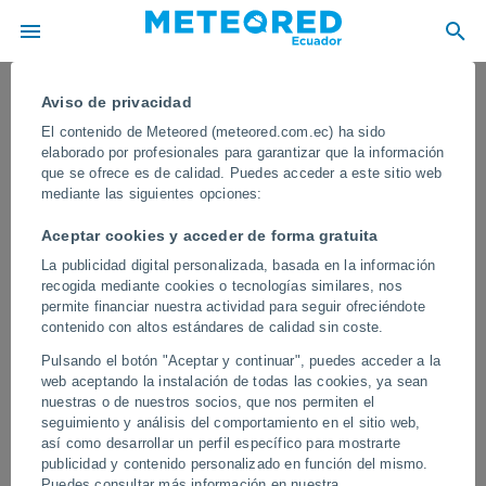
Aviso de privacidad
El contenido de Meteored (meteored.com.ec) ha sido
elaborado por profesionales para garantizar que la información
que se ofrece es de calidad. Puedes acceder a este sitio web
mediante las siguientes opciones:
Aceptar cookies y acceder de forma gratuita
La publicidad digital personalizada, basada en la información
recogida mediante cookies o tecnologías similares, nos
permite financiar nuestra actividad para seguir ofreciéndote
contenido con altos estándares de calidad sin coste.
¡Brutal tromba marina sorprende a
Pulsando el botón "Aceptar y continuar", puedes acceder a la
Friedrichshafen en el Lago Constanza!
web aceptando la instalación de todas las cookies, ya sean
nuestras o de nuestros socios, que nos permiten el
El fenómeno sorprendió a los habitantes y visitantes de
seguimiento y análisis del comportamiento en el sitio web,
Friedrichshafen, en el icónico Lago de Constanza. El imponente
así como desarrollar un perfil específico para mostrarte
vórtice conectó la base de las nubes con la superficie acuática en
publicidad y contenido personalizado en función del mismo.
un espectáculo meteorológico impactante.
Puedes consultar más información en nuestra