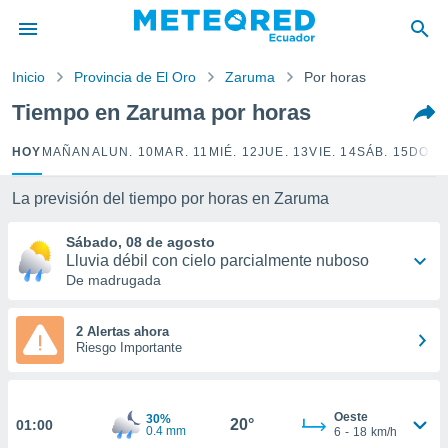
privacidad
o de
Inicio
Provincia de El Oro
Zaruma
Por horas
com.ec) ha
Tiempo en Zaruma por horas
ado por
es para
HOY
MAÑANA
LUN. 10
MAR. 11
MIÉ. 12
JUE. 13
VIE. 14
SÁB. 15
DOM.
ue la
 que se
e calidad.
La previsión del tiempo por horas en Zaruma
eder a este
ediante las
Sábado, 08 de agosto
opciones:
Lluvia débil con cielo parcialmente nuboso
De madrugada
ookies y
e forma
2 Alertas ahora
Riesgo Importante
d digital
ada, basada
mación
ediante
Oeste
30%
20°
01:00
0.4 mm
6
-
18
km/h
ecnologías