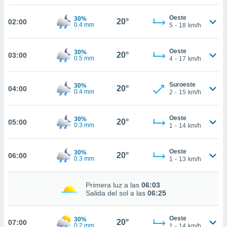
nos permite
estra
Oeste
30%
20°
02:00
ara seguir
0.4 mm
5
-
18
km/h
e contenido
ACEPTAR
stándares
Y
sin coste.
Oeste
30%
20°
03:00
CONTINUAR
0.5 mm
4
-
17
km/h
 botón
continuar",
CONFIGURACIÓN
Suroeste
30%
der a la
20°
04:00
0.4 mm
2
-
15
km/h
ndo la
 de todas
, ya sean
Oeste
30%
20°
05:00
de nuestros
0.3 mm
1
-
14
km/h
 nos
Oeste
30%
 y análisis
20°
06:00
0.3 mm
1
-
13
km/h
tamiento en
b, así como
un perfil
Primera luz a las
06:03
para
Salida del sol a las
06:25
ublicidad y
Oeste
30%
do en
20°
07:00
0.2 mm
1
-
14
km/h