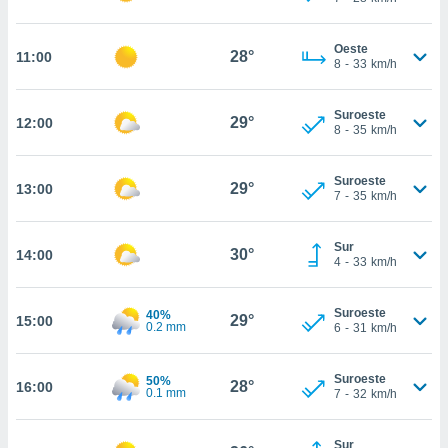
ed.com.ec.
o, te
 de que
Oeste
28°
11:00
talarán
8
-
33
km/h
e sean
para
Suroeste
a
29°
12:00
8
-
35
km/h
por el sitio
o se
cookies para
Suroeste
29°
13:00
7
-
35
km/h
nto ni para
licidad o
Sur
30°
14:00
4
-
33
km/h
ado, aunque
sualizar
general no
Suroeste
40%
29°
15:00
0.2 mm
6
-
31
km/h
ada. Puedes
 instalación
y acceder a
Suroeste
50%
28°
io web a
16:00
0.1 mm
7
-
32
km/h
ste abono
 botón
.
Sur