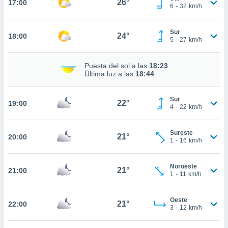
26°
17:00
6
-
32
km/h
nto,
Sur
24°
18:00
5
-
27
km/h
cios
kies,
ores únicos
Puesta del sol a las
18:23
as similares
Última luz a las
18:44
nar,
rocesar
Sur
onales como
22°
19:00
4
-
22
km/h
 este sitio
recciones IP
ficadores de
Sureste
21°
20:00
 posible
1
-
16
km/h
s
 traten tus
Noroeste
nales en
21°
21:00
1
-
11
km/h
 interés
go a lo que
nerte. Para
Oeste
21°
22:00
retirar su
3
-
12
km/h
ento u