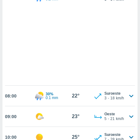
 mismo.
sultar más
 en nuestra
 Cookies
y
ualquier
ento
 botón
ación de
kies
 disponible
e nuestra
.
IVAMENTE,
Suroeste
30%
22°
08:00
0.1 mm
3
-
18
km/h
as
 a cookies
Oeste
23°
09:00
 no aceptar
5
-
21
km/h
ón de
uedes
Suroeste
uestro sitio
25°
10:00
7
-
28
km/h