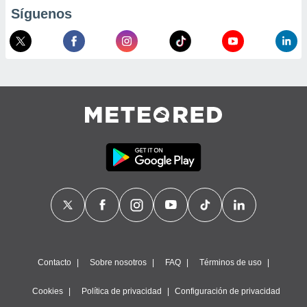
calización
Síguenos
precisa e
ión mediante
, publicidad
dos,
 publicidad
,
ón de
 desarrollo
s.
tros 1199
ios
Contacto
Sobre nosotros
FAQ
Términos de uso
Cookies
Política de privacidad
Configuración de privacidad