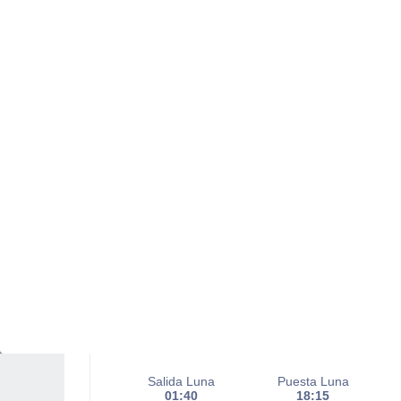
Chubascos tormentosos con
cielo parcialmente nuboso
Salida del sol a las
07:06
Puesta del sol a las
21:21
Primera luz a las
06:34
Última luz a las
21:52
Fase Lunar
Menguante
Iluminada
24%
Salida Luna
Puesta Luna
01:40
18:15