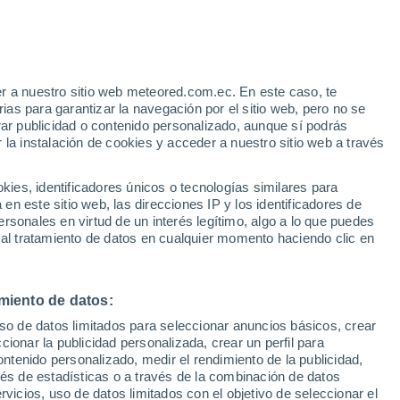
illabona
VIENTO
PRECIPITACIÓN
r a nuestro sitio web meteored.com.ec. En este caso, te
12
15
18
21
00
03
06
09
12
15
18
21
00
as para garantizar la navegación por el sitio web, pero no se
rar publicidad o contenido personalizado, aunque sí podrás
 la instalación de cookies y acceder a nuestro sitio web a través
es, identificadores únicos o tecnologías similares para
28°
28°
n este sitio web, las direcciones IP y los identificadores de
27°
rsonales en virtud de un interés legítimo, algo a lo que puedes
25°
25°
25°
 al tratamiento de datos en cualquier momento haciendo clic en
23°
22°
21°
21°
20°
19°
19°
miento de datos:
uso de datos limitados para seleccionar anuncios básicos, crear
ccionar la publicidad personalizada, crear un perfil para
ontenido personalizado, medir el rendimiento de la publicidad,
1.8
vés de estadísticas o a través de la combinación de datos
0.9
0.2
rvicios, uso de datos limitados con el objetivo de seleccionar el
0.1