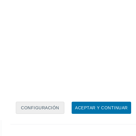
18°
Neblina
08:00
Sensación T.
18°
25°
Soleado
11:00
Sensación T.
26°
28°
Nubes y claros
14:00
Sensación T.
29°
28°
Nubes y claros
17:00
Sensación T.
29°
30%
21°
Tormenta
20:00
1.8 mm
Sensación T.
21°
CONFIGURACIÓN
ACEPTAR Y CONTINUAR
40%
22°
Lluvia débil
23:00
0.1 mm
Sensación T.
22°