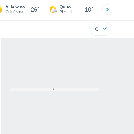
Villabona
Quito
Cuenca
26°
10°
Guipúzcoa
Pichincha
Azuay
°C