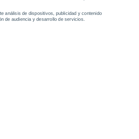
Domingo
9
e análisis de dispositivos, publicidad y contenido
n de audiencia y desarrollo de servicios.
n Villabona
16°
Nubes y claros
02:00
Sensación T.
16°
16°
Nubes y claros
05:00
Sensación T.
16°
16°
Nubes y claros
08:00
Sensación T.
16°
23°
Soleado
11:00
Sensación T.
24°