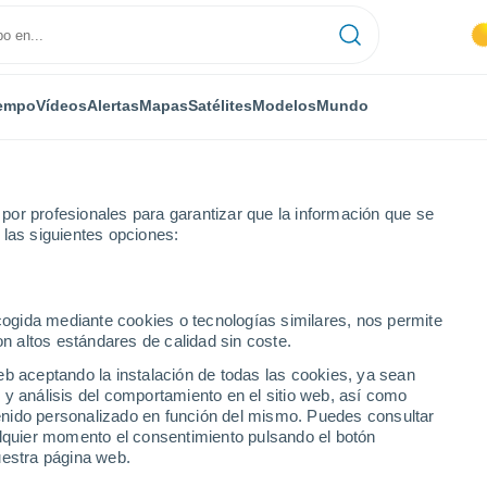
empo
Vídeos
Alertas
Mapas
Satélites
Modelos
Mundo
or profesionales para garantizar que la información que se
 las siguientes opciones:
ona
Por horas
ecogida mediante cookies o tecnologías similares, nos permite
on altos estándares de calidad sin coste.
or horas
eb aceptando la instalación de todas las cookies, ya sean
 y análisis del comportamiento en el sitio web, así como
ntenido personalizado en función del mismo. Puedes consultar
alquier momento el consentimiento pulsando el botón
uestra página web.