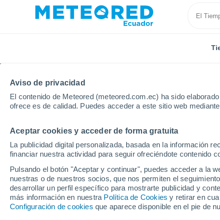
Ti
Aviso de privacidad
El contenido de Meteored (meteored.com.ec) ha sido elaborado p
ofrece es de calidad. Puedes acceder a este sitio web mediante
Aceptar cookies y acceder de forma gratuita
Inicio
España
País Vasco
Guipúzcoa
Villab
La publicidad digital personalizada, basada en la información r
financiar nuestra actividad para seguir ofreciéndote contenido c
Tiempo en Villabona p
Pulsando el botón "Aceptar y continuar", puedes acceder a la w
nuestras o de nuestros socios, que nos permiten el seguimiento
desarrollar un perfil específico para mostrarte publicidad y co
Tiempo 1 - 7 días
Por horas
más información en nuestra
Política de Cookies
y retirar en cu
Configuración de cookies
que aparece disponible en el pie de n