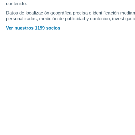
Viernes
7
Sábado
8
contenido.
Datos de localización geográfica precisa e identificación mediant
personalizados, medición de publicidad y contenido, investigació
Ver nuestros 1199 socios
La previsión del tiempo por horas e
VIERNES, 07 DE AGOSTO
La mayor parte del día
Nubes y claros
Salida del sol a las
07:04
Puesta del sol a las
21:22
Primera luz a las
06:33
Última luz a las
21:53
Fase Lunar