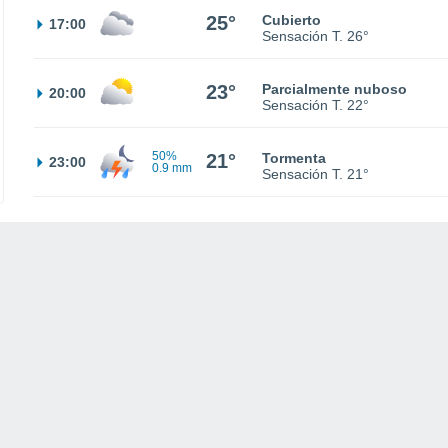
25°
Cubierto
17:00
Sensación T.
26°
23°
Parcialmente nuboso
20:00
Sensación T.
22°
50%
21°
Tormenta
23:00
0.9 mm
Sensación T.
21°