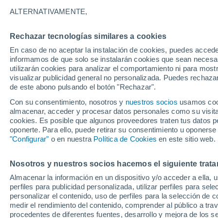
Gráfica del tiempo por horas en V
ALTERNATIVAMENTE,
SÍMBOLO
TEMPERATURA
Rechazar tecnologías similares a cookies
En caso de no aceptar la instalación de cookies, puedes accede
00
03
06
09
12
15
18
21
00
03
06
09
informamos de que solo se instalarán cookies que sean necesari
utilizarán cookies para analizar el comportamiento ni para most
visualizar publicidad general no personalizada. Puedes rechazar
de este abono pulsando el botón "Rechazar".
Con su consentimiento, nosotros y
nuestros socios
usamos cooki
almacenar, acceder y procesar datos personales como su visita e
cookies. Es posible que algunos proveedores traten tus datos pe
26°
25°
oponerte. Para ello, puede retirar su consentimiento u oponerse
23°
"Configurar"
o en nuestra
Política de Cookies
en este sitio web.
22°
Nosotros y nuestros socios hacemos el siguiente trata
19°
18°
17°
17°
16°
Almacenar la información en un dispositivo y/o acceder a ella, 
16°
16°
perfiles para publicidad personalizada, utilizar perfiles para sele
personalizar el contenido, uso de perfiles para la selección de c
medir el rendimiento del contenido, comprender al público a tra
procedentes de diferentes fuentes, desarrollo y mejora de los se