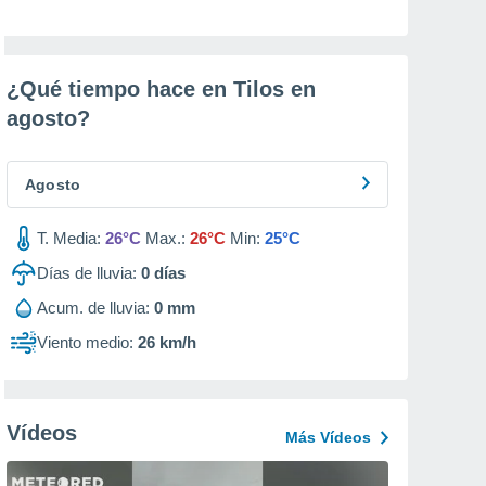
¿Qué tiempo hace en Tilos en
agosto
?
Agosto
T. Media:
26°C
Max.:
26°C
Min:
25°C
Días de lluvia:
0
días
Acum. de lluvia:
0 mm
Viento medio:
26 km/h
Vídeos
Más Vídeos