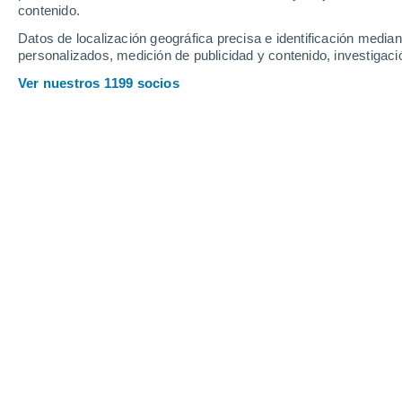
contenido.
33
-
42
km/h
33
-
42
km/h
19
29
-
38
km/h
Datos de localización geográfica precisa e identificación mediant
personalizados, medición de publicidad y contenido, investigació
Tiempo en Tilos hoy
, 7 de agosto
Ver nuestros 1199 socios
Soleado
25°
17:00
Sensación T.
26°
Soleado
25°
18:00
Sensación T.
26°
Soleado
25°
19:00
Sensación T.
26°
Soleado
25°
20:00
Sensación T.
25°
Cielo despejad
25°
21:00
Sensación T.
25°