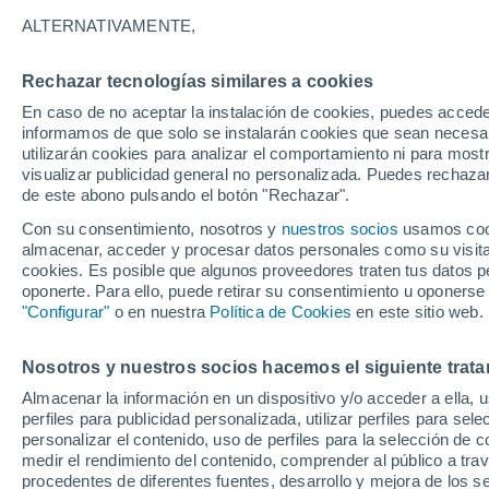
25°
ALTERNATIVAMENTE,
Rechazar tecnologías similares a cookies
Oeste
En caso de no aceptar la instalación de cookies, puedes accede
Sensación de 26°
24
-
31 km
informamos de que solo se instalarán cookies que sean necesari
utilizarán cookies para analizar el comportamiento ni para most
visualizar publicidad general no personalizada. Puedes rechazar
de este abono pulsando el botón "Rechazar".
Tiempo 1 - 7 días
Mapa de temperatura
Satélites
Con su consentimiento, nosotros y
nuestros socios
usamos cooki
almacenar, acceder y procesar datos personales como su visita e
cookies. Es posible que algunos proveedores traten tus datos pe
oponerte. Para ello, puede retirar su consentimiento u oponerse
Mañana
Domingo
Hoy
"Configurar"
o en nuestra
Política de Cookies
en este sitio web.
8 Ago
9 Ago
7 Ago
Nosotros y nuestros socios hacemos el siguiente trata
Almacenar la información en un dispositivo y/o acceder a ella, 
perfiles para publicidad personalizada, utilizar perfiles para sele
personalizar el contenido, uso de perfiles para la selección de c
28°
/
25°
29°
/
26°
27°
/
24°
medir el rendimiento del contenido, comprender al público a tra
procedentes de diferentes fuentes, desarrollo y mejora de los se