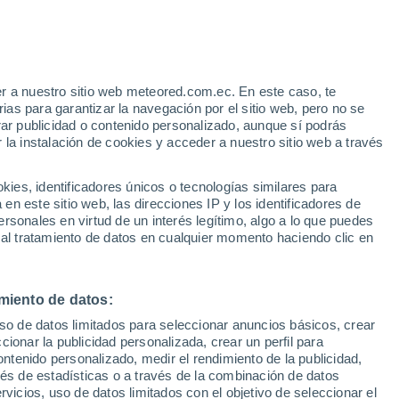
Aviso de nivel amarillo
Alerta moderada por altas
temperaturas en Tilos hoy
r a nuestro sitio web meteored.com.ec. En este caso, te
/h
as para garantizar la navegación por el sitio web, pero no se
rar publicidad o contenido personalizado, aunque sí podrás
 la instalación de cookies y acceder a nuestro sitio web a través
Modelos
es, identificadores únicos o tecnologías similares para
n este sitio web, las direcciones IP y los identificadores de
rsonales en virtud de un interés legítimo, algo a lo que puedes
 al tratamiento de datos en cualquier momento haciendo clic en
Lunes
Martes
Miércoles
Jueves
10 Ago
11 Ago
12 Ago
13 Ago
miento de datos:
uso de datos limitados para seleccionar anuncios básicos, crear
ccionar la publicidad personalizada, crear un perfil para
ontenido personalizado, medir el rendimiento de la publicidad,
29°
/
25°
27°
/
26°
27°
/
26°
27°
/
26°
vés de estadísticas o a través de la combinación de datos
rvicios, uso de datos limitados con el objetivo de seleccionar el