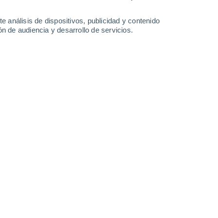
-
24
km/h
24
-
33
km/h
26
-
35
km/h
28
-
36
km/h
e análisis de dispositivos, publicidad y contenido
n de audiencia y desarrollo de servicios.
Oeste
3 Medio
27
-
37 km/h
FPS:
6-10
Oeste
1 Bajo
24
-
35 km/h
FPS:
no
Oeste
0 Bajo
24
-
31 km/h
FPS:
no
Oeste
0 Bajo
23
-
31 km/h
FPS:
no
o
Oeste
0 Bajo
21
-
30 km/h
FPS:
no