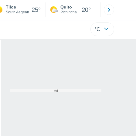
Tilos
Quito
Cuenca
25°
20°
South Aegean
Pichincha
Azuay
°C