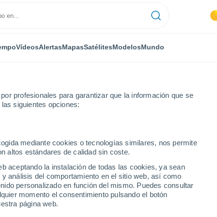
empo
Vídeos
Alertas
Mapas
Satélites
Modelos
Mundo
or profesionales para garantizar que la información que se
 las siguientes opciones:
ecogida mediante cookies o tecnologías similares, nos permite
on altos estándares de calidad sin coste.
eb aceptando la instalación de todas las cookies, ya sean
 y análisis del comportamiento en el sitio web, así como
...
ntenido personalizado en función del mismo. Puedes consultar
alquier momento el consentimiento pulsando el botón
Por horas
uestra página web.
Cielos despejados en las
próximas horas