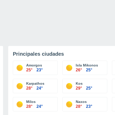
Principales ciudades
Amorgos
Isla Mikonos
25°
23°
26°
25°
Karpathos
Kos
28°
24°
29°
25°
Milos
Naxos
28°
24°
28°
23°