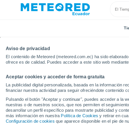
Ti
Aviso de privacidad
El contenido de Meteored (meteored.com.ec) ha sido elaborado p
ofrece es de calidad. Puedes acceder a este sitio web mediante
Aceptar cookies y acceder de forma gratuita
Inicio
Grecia
Egeo Meridional
Tilos
La publicidad digital personalizada, basada en la información r
financiar nuestra actividad para seguir ofreciéndote contenido c
Tiempo en Tilos
Pulsando el botón "Aceptar y continuar", puedes acceder a la w
nuestras o de nuestros socios, que nos permiten el seguimiento
18:58
Viernes
desarrollar un perfil específico para mostrarte publicidad y co
más información en nuestra
Política de Cookies
y retirar en cu
Configuración de cookies
que aparece disponible en el pie de n
Soleado