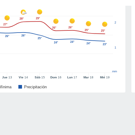
29°
28°
2
27°
26°
26°
25°
25°
26°
26°
25°
24°
24°
24°
23°
1
mm
Jue
13
Vie
14
Sáb
15
Dom
16
Lun
17
Mar
18
Mié
19
Mínima
Precipitación