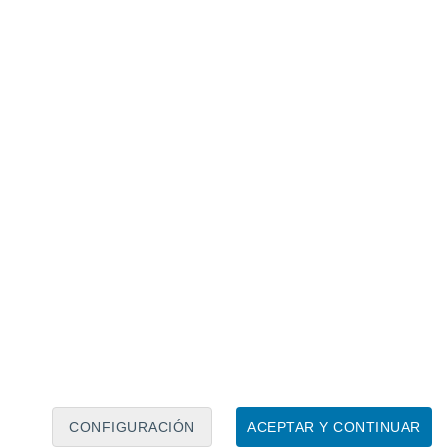
Calendario lunar
Lun
Mar
Mié
Jue
Vie
Sáb
Dom
7
8
9
10
11
12
13
14
15
16
17
18
19
20
CONFIGURACIÓN
ACEPTAR Y CONTINUAR
3