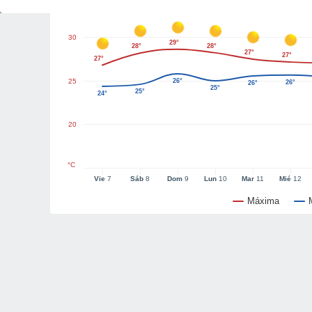
30
29°
28°
28°
27°
27°
27°
25
26°
26°
26°
25°
25°
24°
20
°C
Vie
7
Sáb
8
Dom
9
Lun
10
Mar
11
Mié
12
Máxima