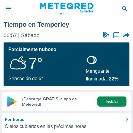
Tiempo en Temperley
privacidad
06:57
Sábado
...
o de
com.ec) ha
Parcialmente nuboso
ado por
7°
es para
ue la
 que se
Menguante
e calidad.
Sensación de 6°
Iluminada:
22%
eder a este
ediante las
opciones:
¡Descarga
GRATIS
la app de
Instalar
ookies y
Meteored!
e forma
Por horas
d digital
Cielos cubiertos en las próximas horas
ada, basada