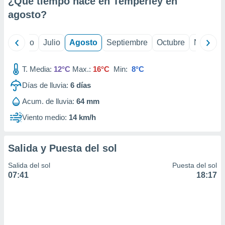
¿Qué tiempo hace en Temperley en
ados con el
 seleccionar
agosto
?
o.
calización
yo
Junio
Julio
Agosto
Septiembre
Octubre
Noviemb
precisa e
ión mediante
T. Media:
12°C
Max.:
16°C
Min:
8°C
, publicidad
Días de lluvia:
6
días
dos,
Acum. de lluvia:
64 mm
 publicidad
,
Viento medio:
14 km/h
ón de
 desarrollo
s.
Salida y Puesta del sol
tros 1199
Salida del sol
Puesta del sol
ios
07:41
18:17