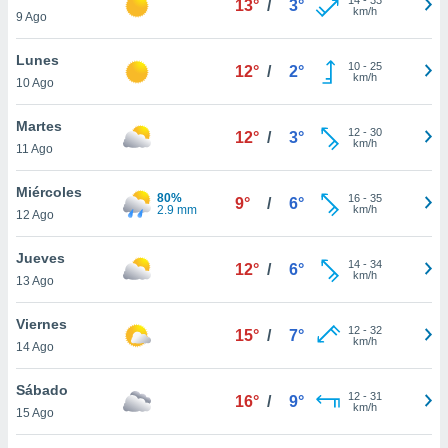
13°
/
3°
ublicidad y
km/h
9 Ago
do en
Lunes
 mismo.
10
-
25
12°
/
2°
km/h
sultar más
10 Ago
 en nuestra
 Cookies
y
Martes
12
-
30
12°
/
3°
ualquier
km/h
11 Ago
ento
Miércoles
 botón
80%
16
-
35
9°
/
6°
2.9 mm
km/h
12 Ago
ación de
kies
 disponible
Jueves
14
-
34
12°
/
6°
e nuestra
km/h
13 Ago
.
Viernes
IVAMENTE,
12
-
32
15°
/
7°
km/h
14 Ago
as
Sábado
12
-
31
16°
/
9°
 a cookies
km/h
15 Ago
 no aceptar