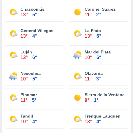
Chascomús
Coronel Suarez
13°
5°
11°
2°
General Villegas
La Plata
13°
4°
13°
6°
Luján
Mar del Plata
13°
6°
10°
6°
Necochea
Olavarría
10°
5°
11°
3°
Pinamar
Sierra de la Ventana
11°
5°
9°
1°
Tandil
Trenque Lauquen
10°
4°
13°
4°