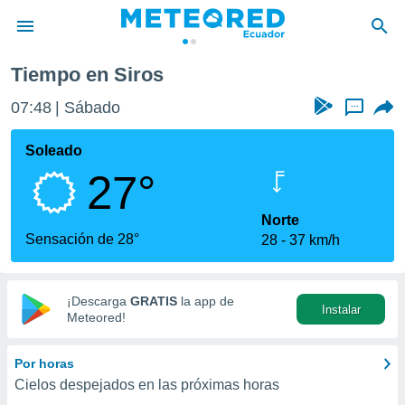
Tiempo en Siros
privacidad
07:48
Sábado
...
o de
com.ec) ha
Soleado
ado por
27°
es para
ue la
 que se
Norte
e calidad.
Sensación de 28°
28
37 km/h
eder a este
ediante las
opciones:
¡Descarga
GRATIS
la app de
Instalar
ookies y
Meteored!
e forma
Por horas
d digital
Cielos despejados en las próximas horas
ada, basada