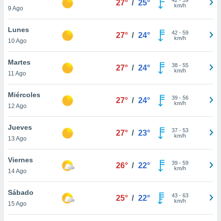
27°
/
25°
ublicidad y
km/h
9 Ago
do en
Lunes
 mismo.
42
-
59
27°
/
24°
km/h
sultar más
10 Ago
 en nuestra
 Cookies
y
Martes
38
-
55
27°
/
24°
ualquier
km/h
11 Ago
ento
Miércoles
 botón
39
-
56
27°
/
24°
km/h
12 Ago
ación de
kies
 disponible
Jueves
37
-
53
27°
/
23°
e nuestra
km/h
13 Ago
.
Viernes
IVAMENTE,
39
-
59
26°
/
22°
km/h
14 Ago
as
Sábado
43
-
63
25°
/
22°
 a cookies
km/h
15 Ago
 no aceptar