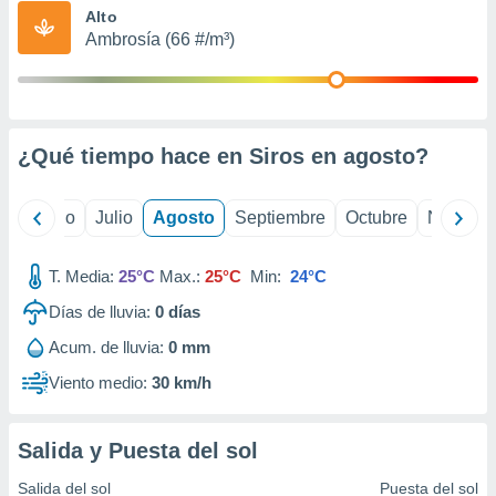
ados con el
Alto
 seleccionar
Ambrosía (66 #/m³)
o.
calización
precisa e
ión mediante
¿Qué tiempo hace en Siros en
agosto
?
, publicidad
dos,
yo
Junio
Julio
Agosto
Septiembre
Octubre
Noviemb
 publicidad
,
ón de
T. Media:
25°C
Max.:
25°C
Min:
24°C
 desarrollo
s.
Días de lluvia:
0
días
tros 1199
Acum. de lluvia:
0 mm
ios
Viento medio:
30 km/h
Salida y Puesta del sol
Salida del sol
Puesta del sol