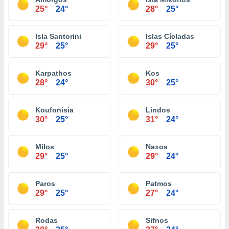
25°
24°
28°
25°
Isla Santorini
Islas Cícladas
29°
25°
29°
25°
Karpathos
Kos
28°
24°
30°
25°
Koufonisia
Lindos
30°
25°
31°
24°
Milos
Naxos
29°
25°
29°
24°
Paros
Patmos
29°
25°
27°
24°
Rodas
Sifnos