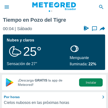
Tiempo en Pozo del Tigre
privacidad
00:04
Sábado
...
o de
com.ec) ha
Nubes y claros
ado por
25°
es para
ue la
 que se
Menguante
e calidad.
Sensación de 27°
Iluminada:
22%
eder a este
ediante las
opciones:
¡Descarga
GRATIS
la app de
Instalar
ookies y
Meteored!
e forma
Por horas
d digital
Cielos nubosos en las próximas horas
ada, basada