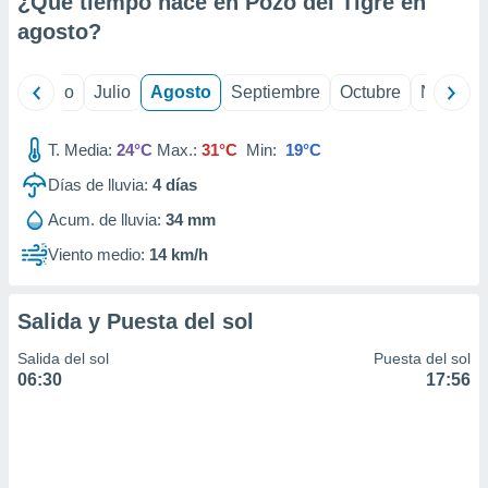
¿Qué tiempo hace en Pozo del Tigre en
ados con el
 seleccionar
agosto
?
o.
calización
yo
Junio
Julio
Agosto
Septiembre
Octubre
Noviemb
precisa e
ión mediante
T. Media:
24°C
Max.:
31°C
Min:
19°C
, publicidad
Días de lluvia:
4
días
dos,
Acum. de lluvia:
34 mm
 publicidad
,
Viento medio:
14 km/h
ón de
 desarrollo
s.
Salida y Puesta del sol
tros 1199
Salida del sol
Puesta del sol
ios
06:30
17:56