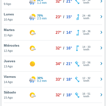
32°
/
21°
ublicidad y
1.2 mm
km/h
9 Ago
do en
Lunes
 mismo.
70%
24
-
48
23°
/
15°
2.5 mm
km/h
sultar más
10 Ago
 en nuestra
 Cookies
y
Martes
18
-
36
27°
/
14°
ualquier
km/h
11 Ago
ento
Miércoles
 botón
14
-
33
32°
/
16°
km/h
12 Ago
ación de
kies
 disponible
Jueves
22
-
56
34°
/
21°
e nuestra
km/h
13 Ago
.
Viernes
30%
IVAMENTE,
12
-
32
33°
/
18°
0.2 mm
km/h
14 Ago
as
Sábado
16
-
51
32°
/
18°
 a cookies
km/h
15 Ago
 no aceptar