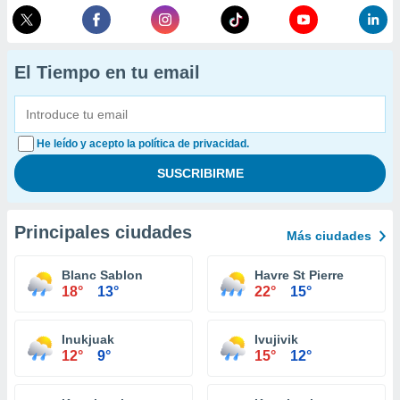
El Tiempo en tu email
He leído y acepto la política de privacidad.
Principales ciudades
Más ciudades
Blanc Sablon
Havre St Pierre
18°
13°
22°
15°
Inukjuak
Ivujivik
12°
9°
15°
12°