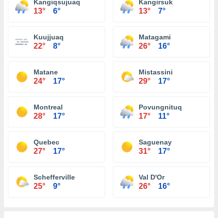
Kangiqsujuaq
Kangirsuk
13°
6°
13°
7°
Kuujjuaq
Matagami
22°
8°
26°
16°
Matane
Mistassini
24°
17°
29°
17°
Montreal
Povungnituq
28°
17°
17°
11°
Quebec
Saguenay
27°
17°
31°
17°
Schefferville
Val D'Or
25°
9°
26°
16°