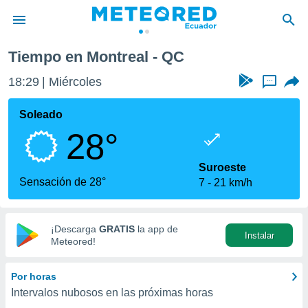
Tiempo en Montreal - QC
privacidad
18:29
Miércoles
...
o de
com.ec) ha
Soleado
ado por
28°
es para
ue la
 que se
Suroeste
e calidad.
Sensación de 28°
7
21 km/h
eder a este
ediante las
opciones:
¡Descarga
GRATIS
la app de
Instalar
ookies y
Meteored!
e forma
Por horas
d digital
Intervalos nubosos en las próximas horas
ada, basada