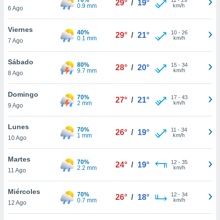
29°
/
19°
ublicidad y
0.9 mm
km/h
6 Ago
do en
Viernes
 mismo.
40%
10
-
26
29°
/
21°
0.1 mm
km/h
sultar más
7 Ago
 en nuestra
 Cookies
y
Sábado
80%
15
-
34
28°
/
20°
ualquier
9.7 mm
km/h
8 Ago
ento
Domingo
 botón
70%
17
-
43
27°
/
21°
2 mm
km/h
9 Ago
ación de
kies
 disponible
Lunes
70%
11
-
34
26°
/
19°
e nuestra
1 mm
km/h
10 Ago
.
Martes
70%
IVAMENTE,
12
-
35
24°
/
19°
2.2 mm
km/h
11 Ago
as
Miércoles
70%
12
-
34
26°
/
18°
 a cookies
0.7 mm
km/h
12 Ago
 no aceptar