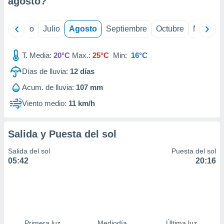
agosto
?
ados con el
 seleccionar
o.
yo
Junio
Julio
Agosto
Septiembre
Octubre
Noviemb
calización
precisa e
ión mediante
T. Media:
20°C
Max.:
25°C
Min:
16°C
Días de lluvia:
12
días
, publicidad
Acum. de lluvia:
107 mm
dos,
 publicidad
Viento medio:
11 km/h
,
ón de
 desarrollo
Salida y Puesta del sol
s.
Salida del sol
Puesta del sol
tros 1199
05:42
20:16
ios
Primera luz
Mediodía
Última luz