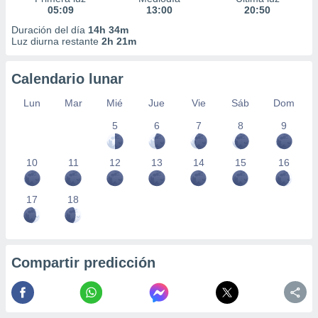
05:09
13:00
20:50
Duración del día
14h 34m
Luz diurna restante
2h 21m
Calendario lunar
Lun
Mar
Mié
Jue
Vie
Sáb
Dom
5
6
7
8
9
10
11
12
13
14
15
16
17
18
Compartir predicción