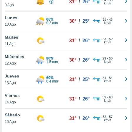
31°
/
26°
ublicidad y
km/h
9 Ago
do en
Lunes
 mismo.
60%
31
-
48
30°
/
25°
0.2 mm
km/h
sultar más
10 Ago
 en nuestra
 Cookies
y
Martes
33
-
52
31°
/
26°
ualquier
km/h
11 Ago
ento
Miércoles
 botón
80%
29
-
50
30°
/
26°
1.5 mm
km/h
12 Ago
ación de
kies
 disponible
Jueves
60%
34
-
54
31°
/
25°
e nuestra
0.4 mm
km/h
13 Ago
.
Viernes
IVAMENTE,
39
-
63
31°
/
26°
km/h
14 Ago
as
Sábado
32
-
57
31°
/
26°
 a cookies
km/h
15 Ago
 no aceptar