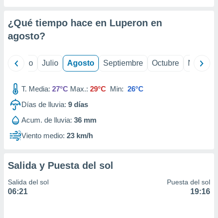
ados con el
 seleccionar
o.
¿Qué tiempo hace en Luperon en
calización
agosto
?
precisa e
ión mediante
yo
Junio
Julio
Agosto
Septiembre
Octubre
Noviemb
, publicidad
T. Media:
27°C
Max.:
29°C
Min:
26°C
dos,
 publicidad
Días de lluvia:
9
días
,
ón de
Acum. de lluvia:
36 mm
 desarrollo
Viento medio:
23 km/h
s.
tros 1199
ios
Salida y Puesta del sol
Salida del sol
Puesta del sol
06:21
19:16