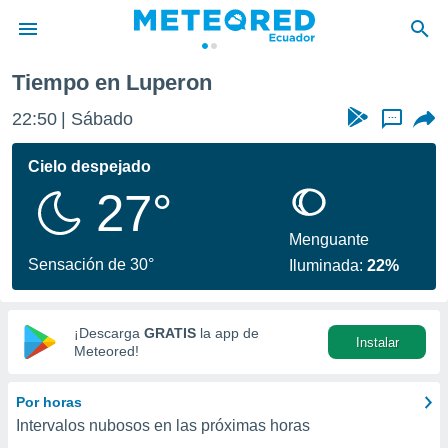
Tiempo en Luperon
privacidad
22:50
Sábado
...
o de
com.ec) ha
Cielo despejado
ado por
27°
es para
ue la
 que se
Menguante
e calidad.
Sensación de 30°
Iluminada:
22%
eder a este
ediante las
opciones:
¡Descarga
GRATIS
la app de
Instalar
ookies y
Meteored!
e forma
Por horas
d digital
Intervalos nubosos en las próximas horas
ada, basada