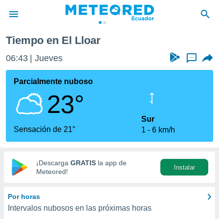
r
Tiempo en El Lloar
privacidad
06:43
Jueves
...
o de
com.ec) ha
Parcialmente nuboso
ado por
23°
es para
ue la
 que se
Sur
e calidad.
Sensación de 21°
1
6 km/h
eder a este
ediante las
opciones:
¡Descarga
GRATIS
la app de
Instalar
ookies y
Meteored!
e forma
Por horas
d digital
Intervalos nubosos en las próximas horas
ada, basada