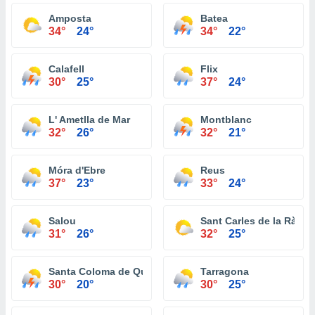
Amposta
Batea
34°
24°
34°
22°
Calafell
Flix
30°
25°
37°
24°
L' Ametlla de Mar
Montblanc
32°
26°
32°
21°
Móra d'Ebre
Reus
37°
23°
33°
24°
Salou
Sant Carles de la Ràpita
31°
26°
32°
25°
Santa Coloma de Queralt
Tarragona
30°
20°
30°
25°