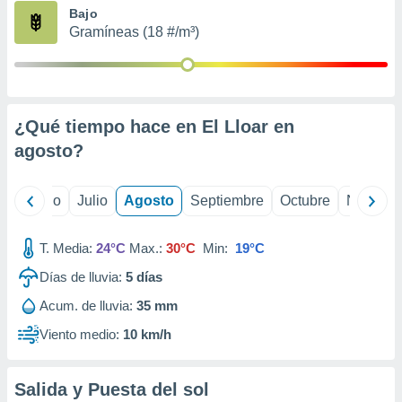
ados con el
Bajo
 seleccionar
Gramíneas (18 #/m³)
o.
calización
precisa e
ión mediante
¿Qué tiempo hace en El Lloar en
, publicidad
agosto
?
dos,
 publicidad
,
yo
Junio
Julio
Agosto
Septiembre
Octubre
Noviemb
ón de
 desarrollo
T. Media:
24°C
Max.:
30°C
Min:
19°C
s.
Días de lluvia:
5
días
tros 1199
ios
Acum. de lluvia:
35 mm
Viento medio:
10 km/h
Salida y Puesta del sol