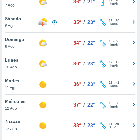
36°
/
21°
ublicidad y
km/h
7 Ago
do en
Sábado
 mismo.
15
-
39
35°
/
23°
km/h
sultar más
8 Ago
 en nuestra
 Cookies
y
Domingo
18
-
46
34°
/
22°
ualquier
km/h
9 Ago
ento
Lunes
 botón
17
-
42
36°
/
23°
km/h
10 Ago
ación de
kies
 disponible
Martes
15
-
41
36°
/
23°
e nuestra
km/h
11 Ago
.
Miércoles
IVAMENTE,
13
-
38
37°
/
22°
km/h
12 Ago
as
Jueves
11
-
39
38°
/
23°
 a cookies
km/h
13 Ago
 no aceptar