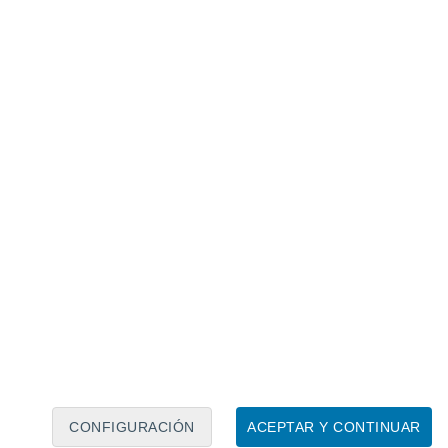
Calendario lunar
Lun
Mar
Mié
Jue
Vie
Sáb
Dom
8
9
10
11
12
13
14
15
16
17
18
19
20
21
CONFIGURACIÓN
ACEPTAR Y CONTINUAR