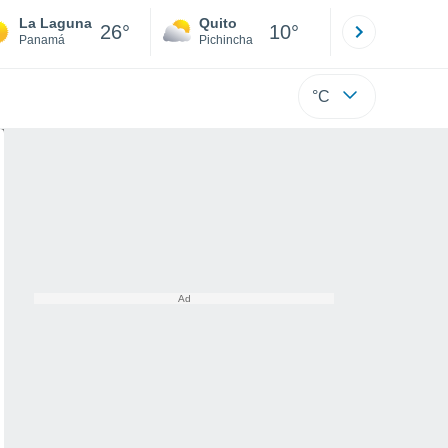
La Laguna
Quito
Cuenca
26°
10°
Panamá
Pichincha
Azuay
°C