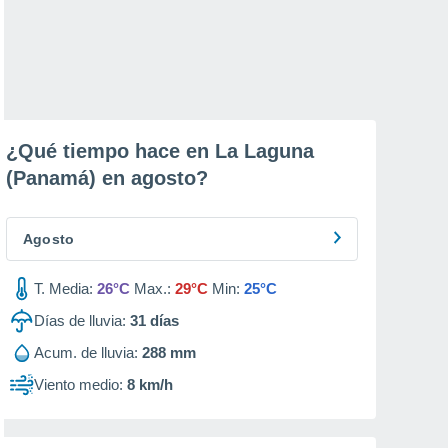
¿Qué tiempo hace en La Laguna
(Panamá) en
agosto
?
Agosto
T. Media:
26°C
Max.:
29°C
Min:
25°C
Días de lluvia:
31
días
Acum. de lluvia:
288 mm
Viento medio:
8 km/h