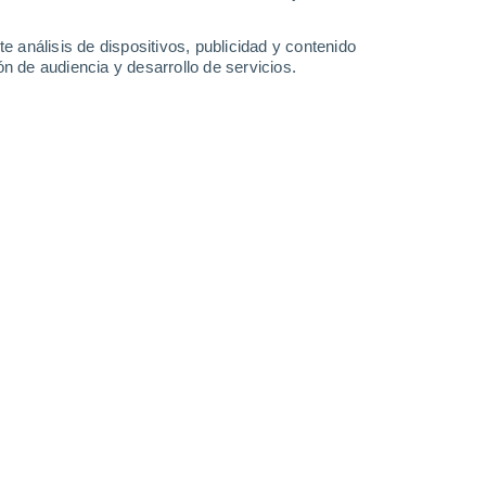
-
45
km/h
13
-
30
km/h
17
-
37
km/h
18
-
41
km/h
e análisis de dispositivos, publicidad y contenido
n de audiencia y desarrollo de servicios.
to
Noroeste
0 Bajo
14
-
27 km/h
FPS:
no
Norte
0 Bajo
14
-
28 km/h
FPS:
no
Norte
1 Bajo
15
-
31 km/h
FPS:
no
Norte
3 Medio
16
-
34 km/h
FPS:
6-10
uboso
Noroeste
7 Alto
14
-
32 km/h
FPS:
15-25