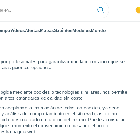
empo
Vídeos
Alertas
Mapas
Satélites
Modelos
Mundo
or profesionales para garantizar que la información que se
 las siguientes opciones:
ecogida mediante cookies o tecnologías similares, nos permite
on altos estándares de calidad sin coste.
(Panamá)
eb aceptando la instalación de todas las cookies, ya sean
 y análisis del comportamiento en el sitio web, así como
...
ntenido personalizado en función del mismo. Puedes consultar
alquier momento el consentimiento pulsando el botón
Por horas
uestra página web.
Calor Húmedo Sofocante en las
próximas horas