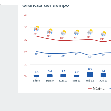
Gráficas del tiempo
40
35
31°
30°
30°
30°
30°
29°
30
25
25°
25°
25°
24°
24°
24°
20
6.5
4.5
3.4
3.6
2.5
2.7
°C
Sáb
8
Dom
9
Lun
10
Mar
11
Mié
12
Jue
13
Máxima