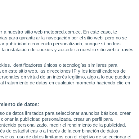
Aviso de nivel amarillo
Alerta moderada por otros en La
Laguna hoy
e
r a nuestro sitio web meteored.com.ec. En este caso, te
:
21%
as para garantizar la navegación por el sitio web, pero no se
rar publicidad o contenido personalizado, aunque sí podrás
 la instalación de cookies y acceder a nuestro sitio web a través
odelos
es, identificadores únicos o tecnologías similares para
n este sitio web, las direcciones IP y los identificadores de
rsonales en virtud de un interés legítimo, algo a lo que puedes
 al tratamiento de datos en cualquier momento haciendo clic en
Martes
Miércoles
Jueves
Viernes
11 Ago
12 Ago
13 Ago
14 Ago
miento de datos:
uso de datos limitados para seleccionar anuncios básicos, crear
90%
90%
90%
90%
ccionar la publicidad personalizada, crear un perfil para
2.7 mm
6.5 mm
4.5 mm
4.9 mm
ontenido personalizado, medir el rendimiento de la publicidad,
30°
/
25°
30°
/
24°
29°
/
25°
30°
/
25°
vés de estadísticas o a través de la combinación de datos
rvicios, uso de datos limitados con el objetivo de seleccionar el