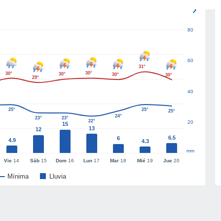
80
60
31°
30°
30°
30°
30°
30°
29°
40
25°
25°
25°
24°
23°
23°
22°
20
15
13
12
6.5
6
4.9
4.3
mm
Vie
14
Sáb
15
Dom
16
Lun
17
Mar
18
Mié
19
Jue
20
Mínima
Lluvia