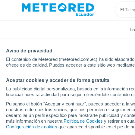
Ti
Aviso de privacidad
El contenido de Meteored (meteored.com.ec) ha sido elaborado p
ofrece es de calidad. Puedes acceder a este sitio web mediante
Aceptar cookies y acceder de forma gratuita
Inicio
Panamá
Provincia de Panamá
La Laguna
La publicidad digital personalizada, basada en la información r
financiar nuestra actividad para seguir ofreciéndote contenido c
Tiempo en La Laguna 
Pulsando el botón "Aceptar y continuar", puedes acceder a la w
nuestras o de nuestros socios, que nos permiten el seguimiento
05:36
Sábado
desarrollar un perfil específico para mostrarte publicidad y co
más información en nuestra
Política de Cookies
y retirar en cu
Configuración de cookies
que aparece disponible en el pie de n
Cielo despejado