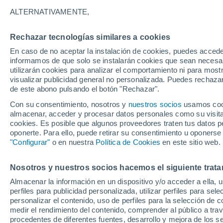
26°
ALTERNATIVAMENTE,
Rechazar tecnologías similares a cookies
Menguant
En caso de no aceptar la instalación de cookies, puedes accede
Iluminada
Sensación de 28°
informamos de que solo se instalarán cookies que sean necesari
utilizarán cookies para analizar el comportamiento ni para most
visualizar publicidad general no personalizada. Puedes rechazar
de este abono pulsando el botón "Rechazar".
Tiempo 1 - 7 días
Mapa de nubosidad
Satélites
M
Con su consentimiento, nosotros y
nuestros socios
usamos cooki
almacenar, acceder y procesar datos personales como su visita e
cookies. Es posible que algunos proveedores traten tus datos pe
oponerte. Para ello, puede retirar su consentimiento u oponerse
Mañana
Lunes
Hoy
"Configurar"
o en nuestra
Política de Cookies
en este sitio web.
9 Ago
10 Ago
8 Ago
Nosotros y nuestros socios hacemos el siguiente trata
Almacenar la información en un dispositivo y/o acceder a ella, 
90%
90%
90%
perfiles para publicidad personalizada, utilizar perfiles para sele
3.4 mm
3.6 mm
2.5 mm
personalizar el contenido, uso de perfiles para la selección de c
30°
/
24°
30°
/
24°
31°
/
25°
medir el rendimiento del contenido, comprender al público a tra
procedentes de diferentes fuentes, desarrollo y mejora de los se