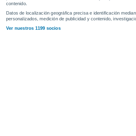
contenido.
20
-
42
km/h
22
-
46
km/h
20
18
-
39
km/h
Datos de localización geográfica precisa e identificación mediant
personalizados, medición de publicidad y contenido, investigació
Tiempo en La Laguna hoy
, 8 de agos
Ver nuestros 1199 socios
Soleado
26°
06:00
Sensación T.
28°
Soleado
26°
07:00
Sensación T.
29°
Soleado
28°
08:00
Sensación T.
31°
Nubes y claros
29°
09:00
Sensación T.
34°
Parcialmente n
31°
11:00
Sensación T.
37°